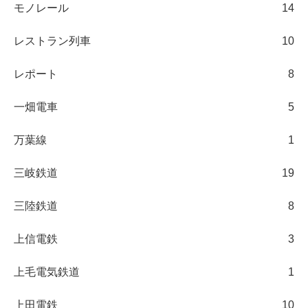
モノレール
14
レストラン列車
10
レポート
8
一畑電車
5
万葉線
1
三岐鉄道
19
三陸鉄道
8
上信電鉄
3
上毛電気鉄道
1
上田電鉄
10