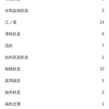
水島臨海鉄道
2
江ノ電
14
津軽鉄道
6
流鉄
7
由利高原鉄道
1
相模鉄道
10
真岡鐵道
5
福井鉄道
2
福島交通
1