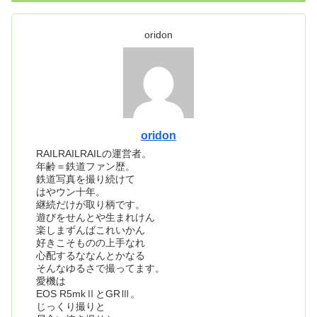
oridon
oridon
RAILRAILRAILの運営者。
年齢＝鉄道ファン歴。
鉄道写真を撮り続けて
はやウン十年。
継続だけが取り柄です。
遊びをせんとや生まれけん
楽しまずんばこれいかん
好きこそものの上手なれ
心配するななんとかなる
そんなゆるさで撮ってます。
愛機は
EOS R5mkⅡとGRⅢ。
じっくり撮りと