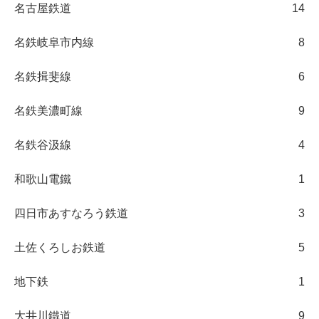
名古屋鉄道
14
名鉄岐阜市内線
8
名鉄揖斐線
6
名鉄美濃町線
9
名鉄谷汲線
4
和歌山電鐵
1
四日市あすなろう鉄道
3
土佐くろしお鉄道
5
地下鉄
1
大井川鐵道
9