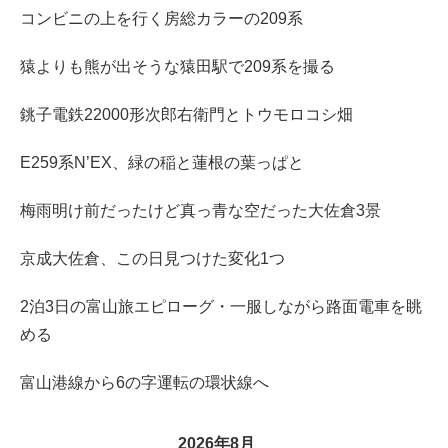
コンビニの上を行く房総カラーの209系
猿よりも熊が出そうな猿田駅で209系を撮る
銚子電鉄22000形次郎右衛門とトウモロコシ畑
E259系N’EX、緑の稲と蓮根の葉っぱと
梅雨明け前だったけど真っ青な空だった大佐倉3景
京成大佐倉、この日見つけた変化1つ
2泊3日の富山旅エピローグ・一服しながら路面電車を眺
める
富山港線から6の字運転の環状線へ
2026年8月