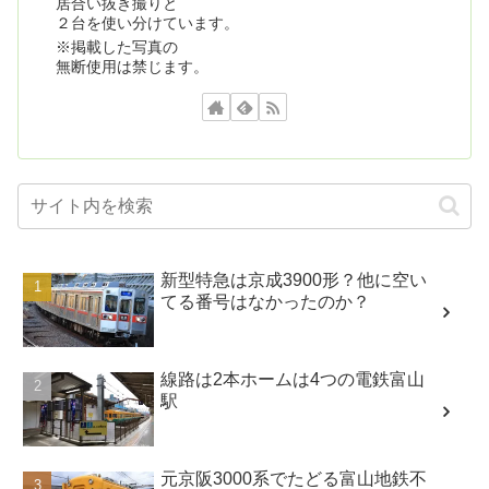
居合い抜き撮りと
２台を使い分けています。
※掲載した写真の
無断使用は禁じます。
新型特急は京成3900形？他に空い
てる番号はなかったのか？
線路は2本ホームは4つの電鉄富山
駅
元京阪3000系でたどる富山地鉄不