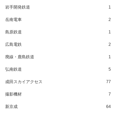
岩手開発鉄道
1
岳南電車
2
島原鉄道
1
広島電鉄
2
廃線・鹿島鉄道
1
弘南鉄道
5
成田スカイアクセス
77
撮影機材
7
新京成
64