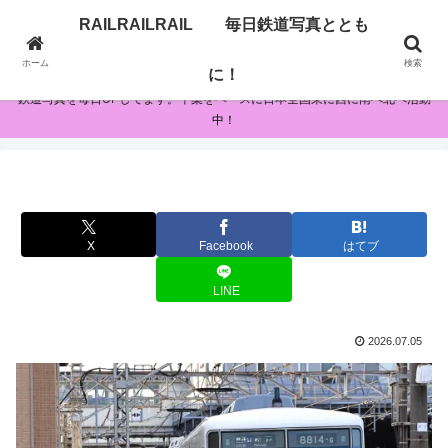
RAILRAILRAIL 毎日鉄道写真ととも
RAILRAILRAIL 毎日鉄道写真とともに！
ホーム
検索
に！
鉄道写真を毎日UPしてます。千葉をベースに日本全国東に西に南へ北へ活動
中！
X
Facebook
はてブ
LINE
2026.07.05