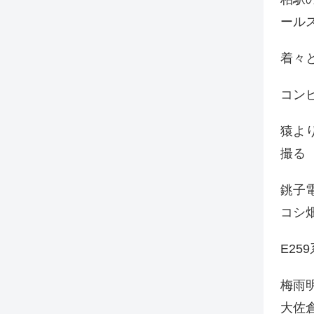
ール
着々と
コン
猿よ
撮る
銚子電
コシ
E25
梅雨
大佐