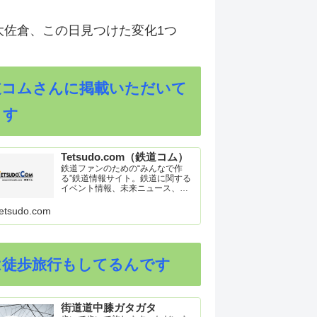
大佐倉、この日見つけた変化1つ
道コムさんに掲載いただいて
ます
Tetsudo.com（鉄道コム）
鉄道ファンのための“みんなで作
る”鉄道情報サイト。鉄道に関する
イベント情報、未来ニュース、車
両トピックスを掲載。インターネ
ット上の公式リリース、ブログ、
etsudo.com
動画、つぶやきなどを集めたリン
ク集や、参加型ゲーム「駅つなゲ
ー」も提供。
は徒歩旅行もしてるんです
街道道中膝ガタガタ