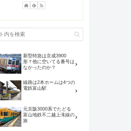
新型特急は京成3900
形？他に空いてる番号は
なかったのか？
線路は2本ホームは4つの
電鉄富山駅
元京阪3000系でたどる
富山地鉄不二越上滝線の
旅