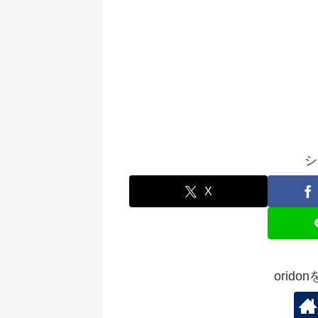
シ
X
orid