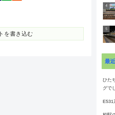
トを書き込む
最
ひた
グで
E53
柏駅の