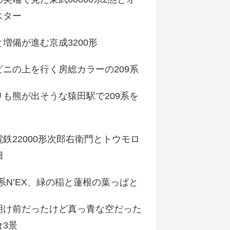
スター
増備が進む京成3200形
ビニの上を行く房総カラーの209系
りも熊が出そうな猿田駅で209系を
鉄22000形次郎右衛門とトウモロ
畑
9系N’EX、緑の稲と蓮根の葉っぱと
明け前だったけど真っ青な空だった
倉3景