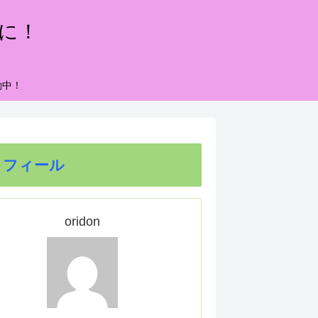
もに！
動中！
ロフィール
oridon