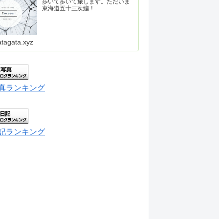
歩いて歩いて旅します。ただいま
東海道五十三次編！
atagata.xyz
真ランキング
記ランキング