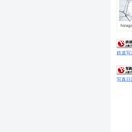
hizag
鉄道写
写真日