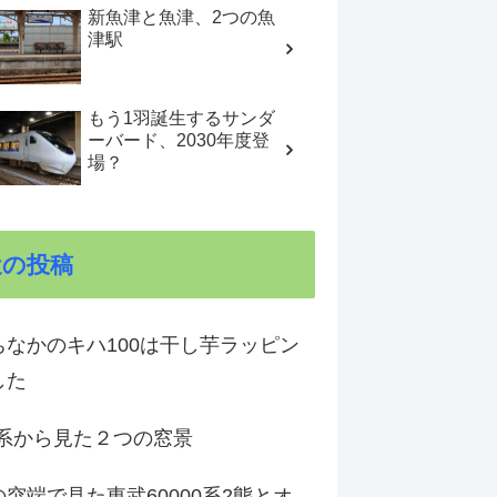
新魚津と魚津、2つの魚
津駅
もう1羽誕生するサンダ
ーバード、2030年度登
場？
近の投稿
ちなかのキハ100は干し芋ラッピン
した
1系から見た２つの窓景
突端で見た東武60000系2態とオ