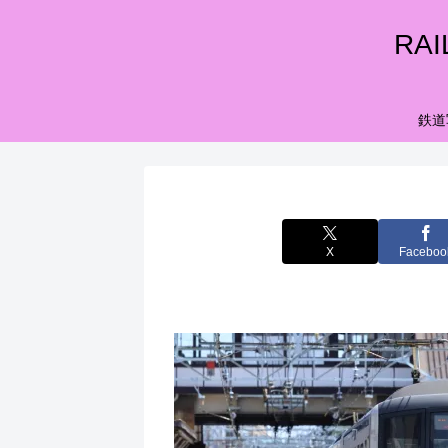
RA
鉄道
X
Faceboo