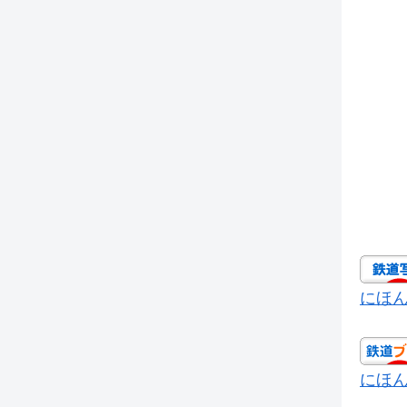
にほ
にほ