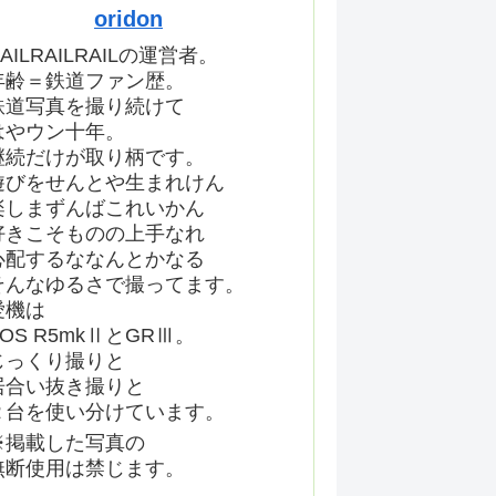
oridon
AILRAILRAILの運営者。
年齢＝鉄道ファン歴。
鉄道写真を撮り続けて
はやウン十年。
継続だけが取り柄です。
遊びをせんとや生まれけん
楽しまずんばこれいかん
好きこそものの上手なれ
心配するななんとかなる
そんなゆるさで撮ってます。
愛機は
EOS R5mkⅡとGRⅢ。
じっくり撮りと
居合い抜き撮りと
２台を使い分けています。
※掲載した写真の
無断使用は禁じます。