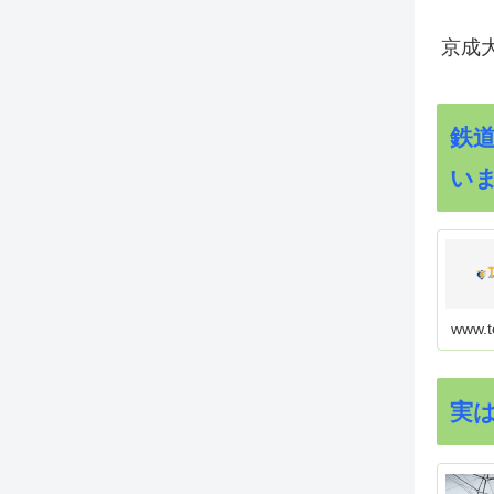
京成
鉄
い
www.t
実