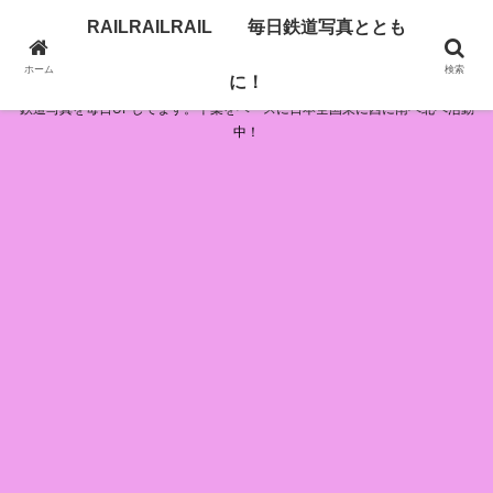
RAILRAILRAIL 毎日鉄道写真ととも
RAILRAILRAIL 毎日鉄道写真とともに！
ホーム
検索
に！
鉄道写真を毎日UPしてます。千葉をベースに日本全国東に西に南へ北へ活動
中！