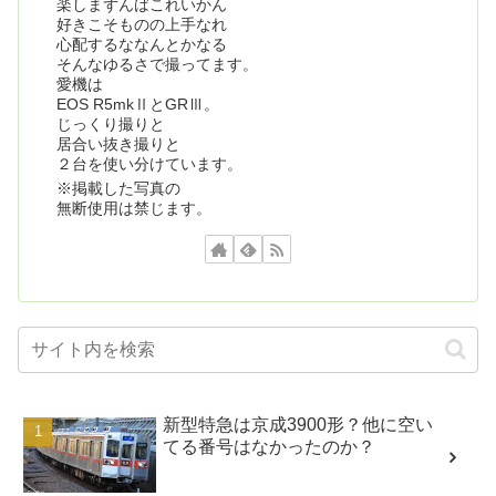
楽しまずんばこれいかん
好きこそものの上手なれ
心配するななんとかなる
そんなゆるさで撮ってます。
愛機は
EOS R5mkⅡとGRⅢ。
じっくり撮りと
居合い抜き撮りと
２台を使い分けています。
※掲載した写真の
無断使用は禁じます。
新型特急は京成3900形？他に空い
てる番号はなかったのか？