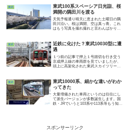
ぶりの浅草駅の模様から。あの独特の雰
東武100系スペーシア日光詣、桜
東武
囲気が好きですねぇ。できればスペーシ
満開の隅田川を渡る
アあたりに乗りたいところでした
が・・・。次回は道中の模様です。
天気予報通り晴天に恵まれた土曜日の隅
田川沿い。桜は満開、空は真っ青。これ
はもう写真を撮れ撮れと言わんばかりの
シチュエーション。普通の方々は桜にば
かりカメラを向けていますが、どうやっ
て東武と絡めようか？と変な方向にカメ
近鉄に化けた？東武10030型に遭
東武
ラを向けているおっさんがここに１人w。
遇
１つ前の記事で押上１号踏切を行き交う
京成押上線の車両群を見ていましたが、
頭上に高架化された東武スカイツリーラ
インの走行音も聞こえていました。ふ
と、見上げてみると・・・あ！あれ
は・・・！まさかこのタイミングで現れ
東武10000系、細かな違いがわか
東武
るとは。早速今通過した列車と折り返し
ってきた
になる列車を乗換案内で予測。
大量増備された車両というのは往往にし
て派生バージョンが多数誕生します。国
鉄・JRでいうと103系や113系等もう知ら
んわ！というくらい純粋種・派生種含め
て多数ありますし、東武でいうと8000系
や10000系も他社ではあり得ないほどの両
数があるのでたまにしか乗らない身とし
てはなんか違うな？くらいにしか感じて
スポンサーリンク