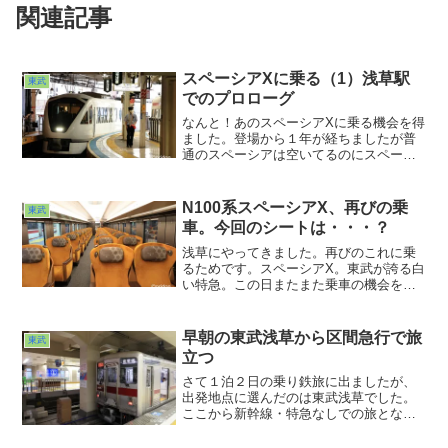
関連記事
スペーシアXに乗る（1）浅草駅
東武
でのプロローグ
なんと！あのスペーシアXに乗る機会を得
ました。登場から１年が経ちましたが普
通のスペーシアは空いてるのにスペーシ
アXは連日満席・・・。そんな状況なのに
席が取れてしまうなんて・・・あぁなん
てありがたい・・・。ということで旅は
N100系スペーシアX、再びの乗
東武
東武浅草駅からスタートします。
車。今回のシートは・・・？
浅草にやってきました。再びのこれに乗
るためです。スペーシアX。東武が誇る白
い特急。この日またまた乗車の機会を得
ました。今回はこちらのシートです。３
列のバックシェルシートが並ぶプレミア
ムシートでした。これ、リクライニング
早朝の東武浅草から区間急行で旅
東武
が電動なんですよね。
立つ
さて１泊２日の乗り鉄旅に出ましたが、
出発地点に選んだのは東武浅草でした。
ここから新幹線・特急なしでの旅となり
ます。まず目指すは東武宇都宮。なぜに
宇都宮か？ま、それは置いといて、久し