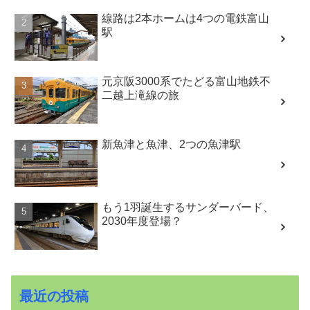
線路は2本ホームは4つの電鉄富山
駅
元京阪3000系でたどる富山地鉄不
二越上滝線の旅
新魚津と魚津、2つの魚津駅
もう1羽誕生するサンダーバード、
2030年度登場？
最近の投稿