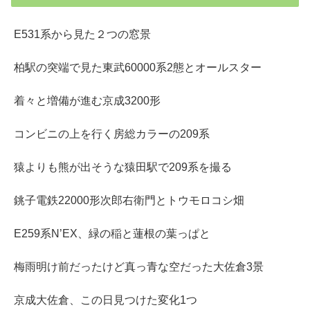
E531系から見た２つの窓景
柏駅の突端で見た東武60000系2態とオールスター
着々と増備が進む京成3200形
コンビニの上を行く房総カラーの209系
猿よりも熊が出そうな猿田駅で209系を撮る
銚子電鉄22000形次郎右衛門とトウモロコシ畑
E259系N’EX、緑の稲と蓮根の葉っぱと
梅雨明け前だったけど真っ青な空だった大佐倉3景
京成大佐倉、この日見つけた変化1つ