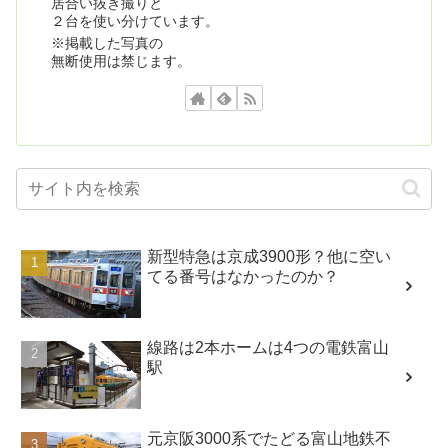
居合い抜き撮りと
２台を使い分けています。
※掲載した写真の
無断使用は禁じます。
新型特急は京成3900形？他に空い
てる番号はなかったのか？
線路は2本ホームは4つの電鉄富山
駅
元京阪3000系でたどる富山地鉄不