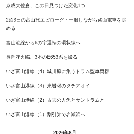
京成大佐倉、この日見つけた変化1つ
2泊3日の富山旅エピローグ・一服しながら路面電車を眺
める
富山港線から6の字運転の環状線へ
長岡花火臨、3本のE653系を撮る
いざ富山港線（4）城川原に集うトラム型車両群
いざ富山港線（3）東岩瀬のタチアオイ
いざ富山港線（2）古志の人魚とサントラムと
いざ富山港線（1）割引券で岩瀬浜へ
2026年8月