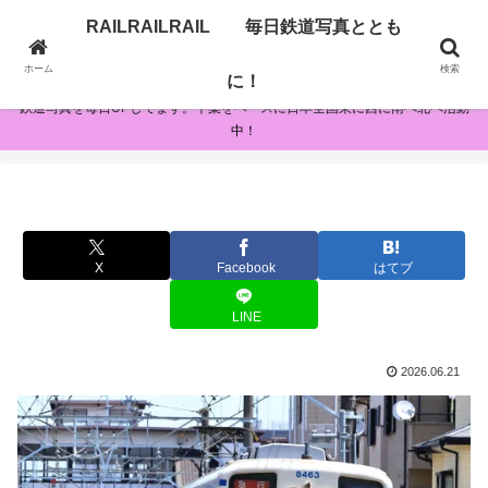
RAILRAILRAIL 毎日鉄道写真ととも
RAILRAILRAIL 毎日鉄道写真とともに！
ホーム
検索
に！
鉄道写真を毎日UPしてます。千葉をベースに日本全国東に西に南へ北へ活動
中！
X
Facebook
はてブ
LINE
2026.06.21