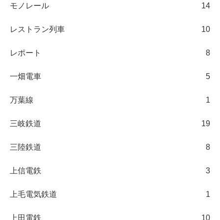
モノレール
14
レストラン列車
10
レポート
8
一畑電車
5
万葉線
1
三岐鉄道
19
三陸鉄道
8
上信電鉄
3
上毛電気鉄道
1
上田電鉄
10