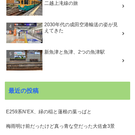
二越上滝線の旅
2030年代の成田空港輸送の姿が見
えてきた
新魚津と魚津、2つの魚津駅
最近の投稿
E259系N’EX、緑の稲と蓮根の葉っぱと
梅雨明け前だったけど真っ青な空だった大佐倉3景