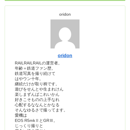
oridon
oridon
RAILRAILRAILの運営者。
年齢＝鉄道ファン歴。
鉄道写真を撮り続けて
はやウン十年。
継続だけが取り柄です。
遊びをせんとや生まれけん
楽しまずんばこれいかん
好きこそものの上手なれ
心配するななんとかなる
そんなゆるさで撮ってます。
愛機は
EOS R5mkⅡとGRⅢ。
じっくり撮りと