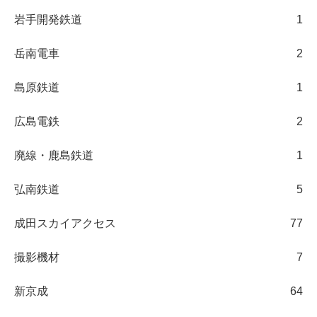
岩手開発鉄道
1
岳南電車
2
島原鉄道
1
広島電鉄
2
廃線・鹿島鉄道
1
弘南鉄道
5
成田スカイアクセス
77
撮影機材
7
新京成
64