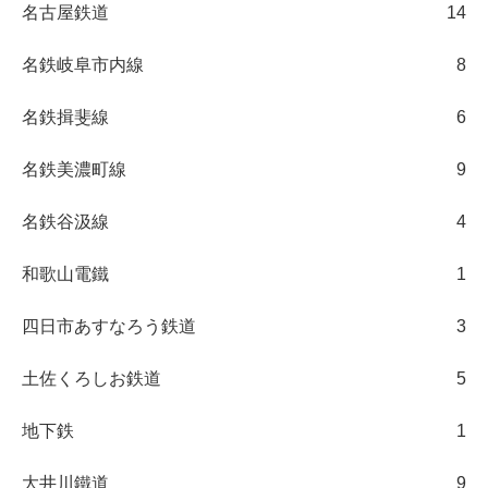
名古屋鉄道
14
名鉄岐阜市内線
8
名鉄揖斐線
6
名鉄美濃町線
9
名鉄谷汲線
4
和歌山電鐵
1
四日市あすなろう鉄道
3
土佐くろしお鉄道
5
地下鉄
1
大井川鐵道
9