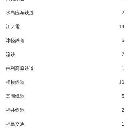
水島臨海鉄道
2
江ノ電
14
津軽鉄道
6
流鉄
7
由利高原鉄道
1
相模鉄道
10
真岡鐵道
5
福井鉄道
2
福島交通
1