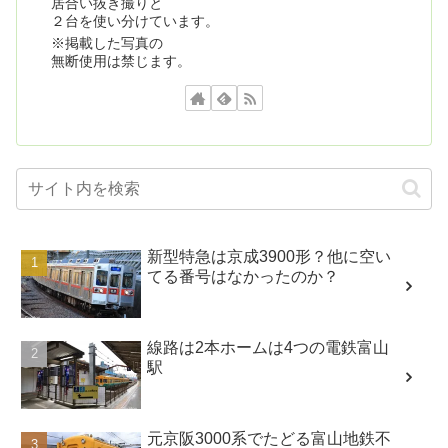
居合い抜き撮りと
２台を使い分けています。
※掲載した写真の
無断使用は禁じます。
新型特急は京成3900形？他に空い
てる番号はなかったのか？
線路は2本ホームは4つの電鉄富山
駅
元京阪3000系でたどる富山地鉄不