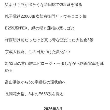
猿よりも熊が出そうな猿田駅で209系を撮る
銚子電鉄22000形次郎右衛門とトウモロコシ畑
E259系N’EX、緑の稲と蓮根の葉っぱと
梅雨明け前だったけど真っ青な空だった大佐倉3景
京成大佐倉、この日見つけた変化1つ
2泊3日の富山旅エピローグ・一服しながら路面電車を眺
める
富山港線から6の字運転の環状線へ
長岡花火臨、3本のE653系を撮る
2026年8月