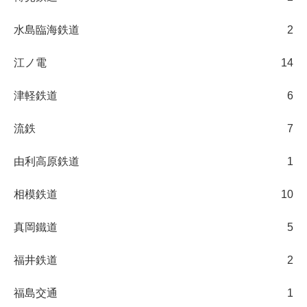
水島臨海鉄道
2
江ノ電
14
津軽鉄道
6
流鉄
7
由利高原鉄道
1
相模鉄道
10
真岡鐵道
5
福井鉄道
2
福島交通
1