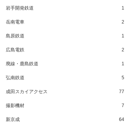
岩手開発鉄道
1
岳南電車
2
島原鉄道
1
広島電鉄
2
廃線・鹿島鉄道
1
弘南鉄道
5
成田スカイアクセス
77
撮影機材
7
新京成
64