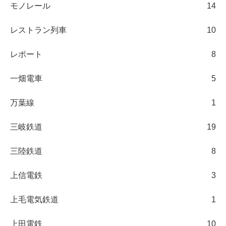
モノレール
14
レストラン列車
10
レポート
8
一畑電車
5
万葉線
1
三岐鉄道
19
三陸鉄道
8
上信電鉄
3
上毛電気鉄道
1
上田電鉄
10