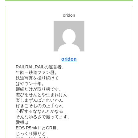
oridon
oridon
RAILRAILRAILの運営者。
年齢＝鉄道ファン歴。
鉄道写真を撮り続けて
はやウン十年。
継続だけが取り柄です。
遊びをせんとや生まれけん
楽しまずんばこれいかん
好きこそものの上手なれ
心配するななんとかなる
そんなゆるさで撮ってます。
愛機は
EOS R5mkⅡとGRⅢ。
じっくり撮りと