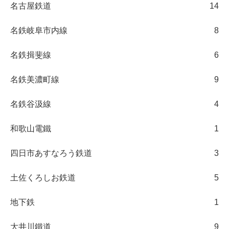
名古屋鉄道
14
名鉄岐阜市内線
8
名鉄揖斐線
6
名鉄美濃町線
9
名鉄谷汲線
4
和歌山電鐵
1
四日市あすなろう鉄道
3
土佐くろしお鉄道
5
地下鉄
1
大井川鐵道
9