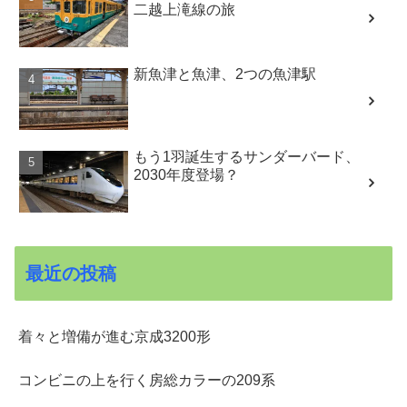
二越上滝線の旅
新魚津と魚津、2つの魚津駅
もう1羽誕生するサンダーバード、
2030年度登場？
最近の投稿
着々と増備が進む京成3200形
コンビニの上を行く房総カラーの209系