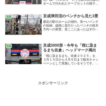
ホームで行われたテープカットの様子が
伝えられていました。それに触発されて
しまったわけでもないのですが大雨の
中、Hello！Matsudo Line祝！京成電鉄松
京成津田沼のベンチから見た3景
京成
戸線運行開始のヘッドマークを撮ってき
最近の駅のホームの傾向。長〜いベンチ
ました。
の短縮。線路に並行だったベンチの枕木
方向への変更。昔ここにあったはずのベ
ンチの撤去。エスカレーターが付いたり
エレベーターが増設されたり飲料自販機
も鎮座されていたりさらにはホームドア
の設置も進んだりしてただでさえ狭いホ
京成3000形・今年も「桜に染ま
京成
ームが狭まるばかり。
るまち佐倉」ヘッドマーク掲出
「桜に染まるまち、佐倉２０２５」を、
３月１５日から４月６日まで観光キャン
ペーンとして実施しているそうです。そ
ういえば昨年も「桜に染まるまち」キャ
ンペーンをやっていましたね。ま、私は
こういうキャンペーン中ではなくなんで
もない静かな時期に回る方が好きなので
すが（おいおい）。
スポンサーリンク