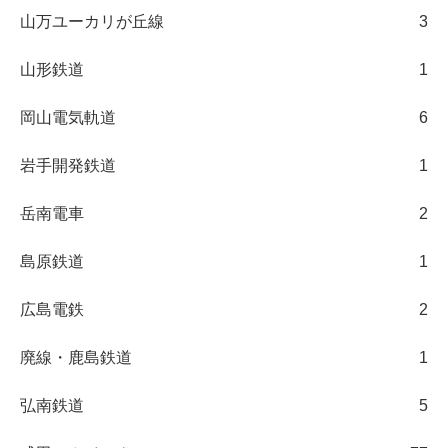
山万ユーカリが丘線
3
山形鉄道
1
岡山電気軌道
6
岩手開発鉄道
1
岳南電車
2
島原鉄道
1
広島電鉄
2
廃線・鹿島鉄道
1
弘南鉄道
5