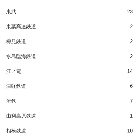
東武
123
東葉高速鉄道
2
樽見鉄道
2
水島臨海鉄道
2
江ノ電
14
津軽鉄道
6
流鉄
7
由利高原鉄道
1
相模鉄道
10