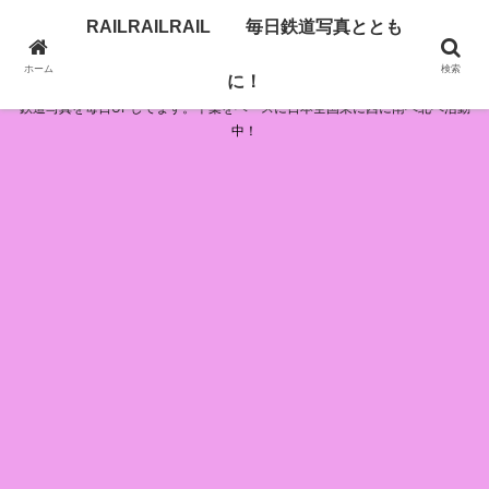
RAILRAILRAIL 毎日鉄道写真ととも
RAILRAILRAIL 毎日鉄道写真とともに！
ホーム
検索
に！
鉄道写真を毎日UPしてます。千葉をベースに日本全国東に西に南へ北へ活動
中！