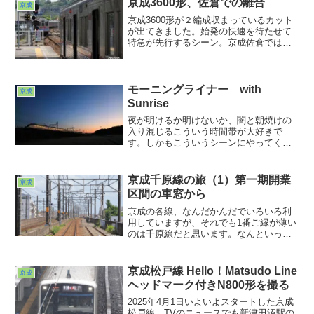
京成3600形、佐倉での離合
京成
京成3600形が２編成収まっているカット
が出てきました。始発の快速を待たせて
特急が先行するシーン。京成佐倉では日
常茶飯事な光景。だけどその双方の役者
が共に3600形だったら？という願っても
ないシチュエーション。・・・撮ってて
良かった。
モーニングライナー with
京成
Sunrise
夜が明けるか明けないか、闇と朝焼けの
入り混じるこういう時間帯が大好きで
す。しかもこういうシーンにやってくる
のがAEであればなおさらです。早起きは
三文以上の得と考えますwww
京成千原線の旅（1）第一期開業
京成
区間の車窓から
京成の各線、なんだかんだでいろいろ利
用していますが、それでも1番ご縁が薄い
のは千原線だと思います。なんといって
も利用する理由がないw。計画通り海士有
木まで繋がっていれば小湊訪問の際に頻
繁に使うことになっていたかもしれませ
京成松戸線 Hello！Matsudo Line
京成
んが・・・。2029年まではまだ可能性あ
ヘッドマーク付きN800形を撮る
り？
2025年4月1日いよいよスタートした京成
松戸線。TVのニュースでも新津田沼駅の