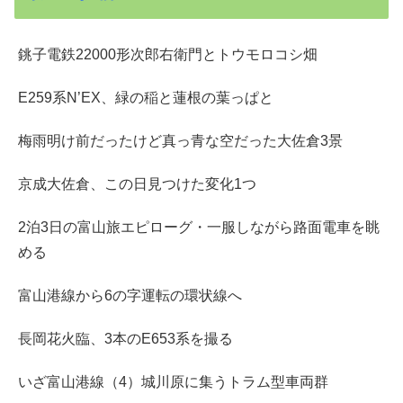
銚子電鉄22000形次郎右衛門とトウモロコシ畑
E259系N’EX、緑の稲と蓮根の葉っぱと
梅雨明け前だったけど真っ青な空だった大佐倉3景
京成大佐倉、この日見つけた変化1つ
2泊3日の富山旅エピローグ・一服しながら路面電車を眺
める
富山港線から6の字運転の環状線へ
長岡花火臨、3本のE653系を撮る
いざ富山港線（4）城川原に集うトラム型車両群