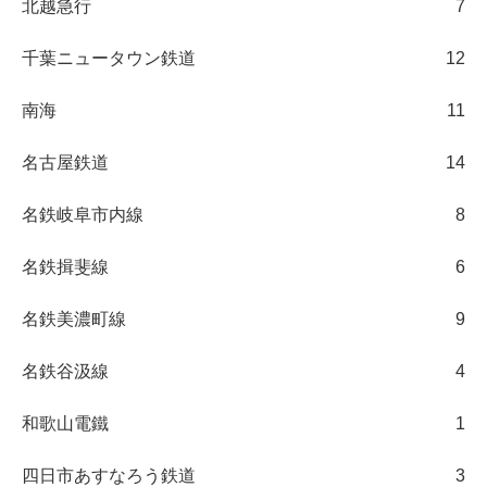
北越急行
7
千葉ニュータウン鉄道
12
南海
11
名古屋鉄道
14
名鉄岐阜市内線
8
名鉄揖斐線
6
名鉄美濃町線
9
名鉄谷汲線
4
和歌山電鐵
1
四日市あすなろう鉄道
3