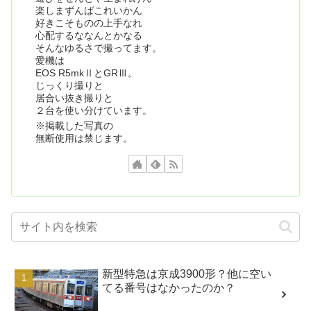
楽しまずんばこれいかん
好きこそものの上手なれ
心配するななんとかなる
そんなゆるさで撮ってます。
愛機は
EOS R5mkⅡとGRⅢ。
じっくり撮りと
居合い抜き撮りと
２台を使い分けています。
※掲載した写真の
無断使用は禁じます。
新型特急は京成3900形？他に空い
てる番号はなかったのか？