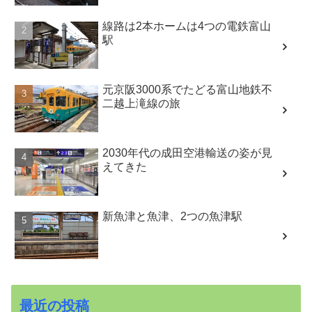
線路は2本ホームは4つの電鉄富山
駅
元京阪3000系でたどる富山地鉄不
二越上滝線の旅
2030年代の成田空港輸送の姿が見
えてきた
新魚津と魚津、2つの魚津駅
最近の投稿