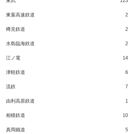
東武
123
東葉高速鉄道
2
樽見鉄道
2
水島臨海鉄道
2
江ノ電
14
津軽鉄道
6
流鉄
7
由利高原鉄道
1
相模鉄道
10
真岡鐵道
5