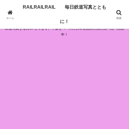
RAILRAILRAIL 毎日鉄道写真ととも
RAILRAILRAIL 毎日鉄道写真とともに！
ホーム
検索
に！
鉄道写真を毎日UPしてます。千葉をベースに日本全国東に西に南へ北へ活動
中！