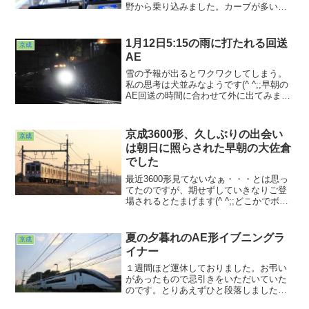
野から乗り込みました。カーブが多い俗
にいう上野線区間は50〜60km/hくらいで
流している感じ。空いていることも手伝
ってまったりとした空気が流れていまし
1月12日5:15の雨に打たれる回送
京成
た。高砂の車庫を横目に北総線の高架に
AE
上がるあたりはまだゆっくり。
雪の予報が出るとワクワクしてしまう。
私の思考は犬並みなようです(^ ^;;早朝の
AE回送の時間に合わせて外に出てみまし
たが・・・降って来たのは冷たい小雨で
した。これを打ってる今現在は日が射し
てる始末。まぁ次に期待しましょうwww
京成3600形、久しぶりの出会い
京成
は朝日に照らされた早朝の大佐倉
でした
最近3600形見てないなぁ・・・とは思っ
てたのですが、期せずしていきなりご登
場されるとたまげます(^ ^;;どこかでボヤ
キを聞かれてたのかなぁ・・・。本線上
では１本きりの3600形。運用調査なしで
はなかなか難易度の高い相手です。この
夏の夕暮れのAE形イブニングラ
京成
日は狙わずとも会えたから運が良かっ
イナー
た・・・。ありがたや、ありがた
や・・・
１週間ほど運休しておりました。お弔い
があったもので忌引きをいただいていた
のです。とりあえずひと段落しましたの
で運転再開いたします。で手短に（お