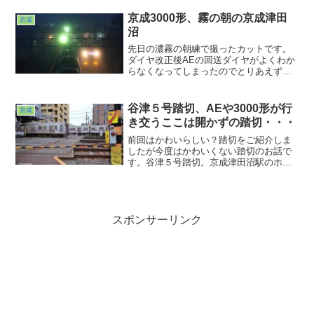
い）地元のスター・ＡＥです。今の季
節、ギリギリ１本目のイブニングライナ
京成3000形、霧の朝の京成津田
京成
ーまで陽が残ってます。もう少...
沼
先日の濃霧の朝練で撮ったカットです。
ダイヤ改正後AEの回送ダイヤがよくわか
らなくなってしまったのでとりあえずや
ってきたのを撮っておきました(^ ^;;雪と
同じく霧も色々と隠してくれるので上手
く付き合えばいつもの場所でも違う光景
谷津５号踏切、AEや3000形が行
京成
を見せてくれま...
き交うここは開かずの踏切・・・
前回はかわいらしい？踏切をご紹介しま
したが今度はかわいくない踏切のお話で
す。谷津５号踏切。京成津田沼駅のホー
ム西側すぐのところにある俗にいう開か
ずの踏切です。京成本線の上り下りに加
え津田沼折り返しの引き上げ線の出入り
新京成の上り下り。
スポンサーリンク