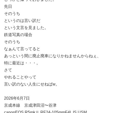
先日
そのうち
というのは言い訳だ
という文言を見ました。
鉄道写真の場合
そのうち
なぁんて言ってると
あっという間に廃止廃車になりかねませんからねぇ、
特に最近は・・・。
さて
やれることやって
言い訳のない人生にせねばw。
2026年6月7日
京成本線 京成津田沼〜谷津
canonEOS R5mkⅡ RF24-105mmF4L IS USM