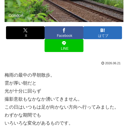
X
Facebook
はてブ
LINE
2026.06.21
梅雨の最中の早朝散歩。
雲が厚い朝だと
光が十分に回らず
撮影意欲もなかなか湧いてきません。
この日はいつもは足が向かない方向へ行ってみました。
わずかな期間でも
いろいろな変化があるものです。