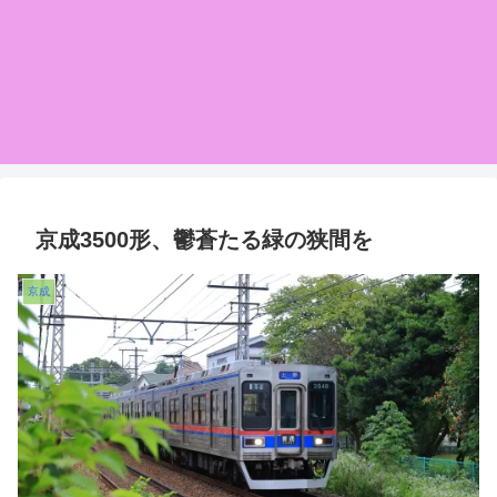
京成3500形、鬱蒼たる緑の狭間を
京成