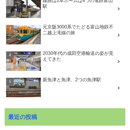
線路は2本ホームは4つの電鉄富山
駅
元京阪3000系でたどる富山地鉄不
二越上滝線の旅
2030年代の成田空港輸送の姿が見
えてきた
新魚津と魚津、2つの魚津駅
最近の投稿