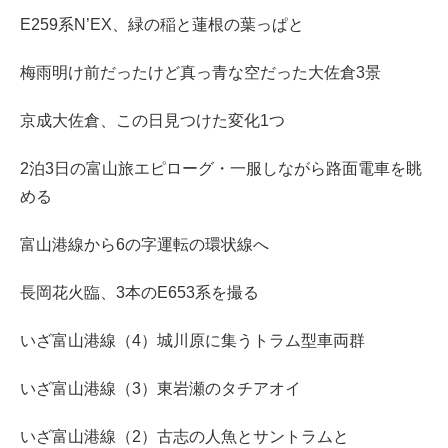
E259系N’EX、緑の稲と蓮根の葉っぱと
梅雨明け前だったけど真っ青な空だった大佐倉3景
京成大佐倉、この日見つけた変化1つ
2泊3日の富山旅エピローグ・一服しながら路面電車を眺
める
富山港線から6の字運転の環状線へ
長岡花火臨、3本のE653系を撮る
いざ富山港線（4）城川原に集うトラム型車両群
いざ富山港線（3）東岩瀬のタチアオイ
いざ富山港線（2）古志の人魚とサントラムと