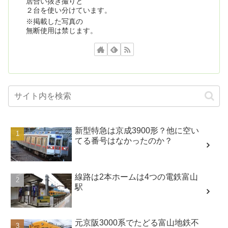
居合い抜き撮りと
２台を使い分けています。
※掲載した写真の
無断使用は禁じます。
新型特急は京成3900形？他に空い
てる番号はなかったのか？
線路は2本ホームは4つの電鉄富山
駅
元京阪3000系でたどる富山地鉄不