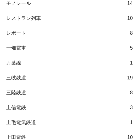
モノレール
14
レストラン列車
10
レポート
8
一畑電車
5
万葉線
1
三岐鉄道
19
三陸鉄道
8
上信電鉄
3
上毛電気鉄道
1
上田電鉄
10