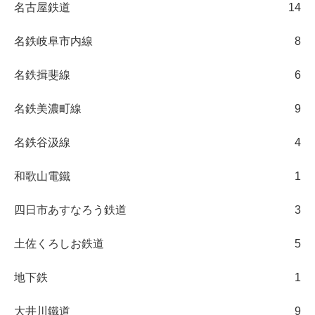
名古屋鉄道
14
名鉄岐阜市内線
8
名鉄揖斐線
6
名鉄美濃町線
9
名鉄谷汲線
4
和歌山電鐵
1
四日市あすなろう鉄道
3
土佐くろしお鉄道
5
地下鉄
1
大井川鐵道
9