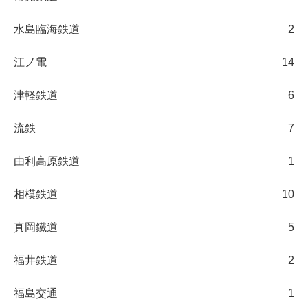
水島臨海鉄道
2
江ノ電
14
津軽鉄道
6
流鉄
7
由利高原鉄道
1
相模鉄道
10
真岡鐵道
5
福井鉄道
2
福島交通
1