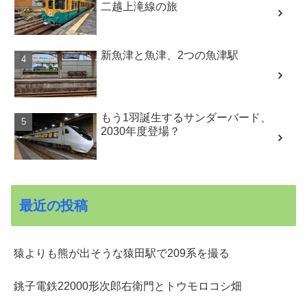
二越上滝線の旅
新魚津と魚津、2つの魚津駅
もう1羽誕生するサンダーバード、
2030年度登場？
最近の投稿
猿よりも熊が出そうな猿田駅で209系を撮る
銚子電鉄22000形次郎右衛門とトウモロコシ畑