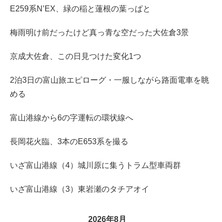
E259系N’EX、緑の稲と蓮根の葉っぱと
梅雨明け前だったけど真っ青な空だった大佐倉3景
京成大佐倉、この日見つけた変化1つ
2泊3日の富山旅エピローグ・一服しながら路面電車を眺
める
富山港線から6の字運転の環状線へ
長岡花火臨、3本のE653系を撮る
いざ富山港線（4）城川原に集うトラム型車両群
いざ富山港線（3）東岩瀬のタチアオイ
2026年8月