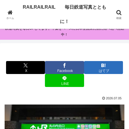
RAILRAILRAIL 毎日鉄道写真ととも
RAILRAILRAIL 毎日鉄道写真とともに！
ホーム
検索
に！
鉄道写真を毎日UPしてます。千葉をベースに日本全国東に西に南へ北へ活動
中！
X
Facebook
はてブ
LINE
2026.07.05