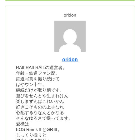
oridon
oridon
RAILRAILRAILの運営者。
年齢＝鉄道ファン歴。
鉄道写真を撮り続けて
はやウン十年。
継続だけが取り柄です。
遊びをせんとや生まれけん
楽しまずんばこれいかん
好きこそものの上手なれ
心配するななんとかなる
そんなゆるさで撮ってます。
愛機は
EOS R5mkⅡとGRⅢ。
じっくり撮りと