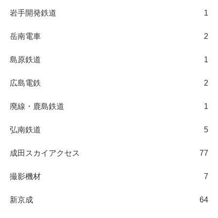
岩手開発鉄道
1
岳南電車
2
島原鉄道
1
広島電鉄
2
廃線・鹿島鉄道
1
弘南鉄道
5
成田スカイアクセス
77
撮影機材
7
新京成
64