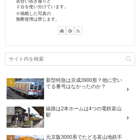
居合い抜き撮りと
２台を使い分けています。
※掲載した写真の
無断使用は禁じます。
新型特急は京成3900形？他に空い
てる番号はなかったのか？
線路は2本ホームは4つの電鉄富山
駅
元京阪3000系でたどる富山地鉄不