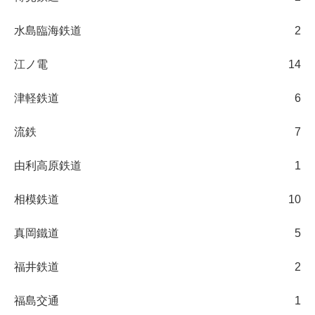
水島臨海鉄道
2
江ノ電
14
津軽鉄道
6
流鉄
7
由利高原鉄道
1
相模鉄道
10
真岡鐵道
5
福井鉄道
2
福島交通
1