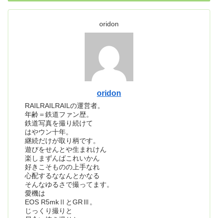
oridon
oridon
RAILRAILRAILの運営者。
年齢＝鉄道ファン歴。
鉄道写真を撮り続けて
はやウン十年。
継続だけが取り柄です。
遊びをせんとや生まれけん
楽しまずんばこれいかん
好きこそものの上手なれ
心配するななんとかなる
そんなゆるさで撮ってます。
愛機は
EOS R5mkⅡとGRⅢ。
じっくり撮りと