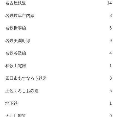
名古屋鉄道
14
名鉄岐阜市内線
8
名鉄揖斐線
6
名鉄美濃町線
9
名鉄谷汲線
4
和歌山電鐵
1
四日市あすなろう鉄道
3
土佐くろしお鉄道
5
地下鉄
1
大井川鐵道
9