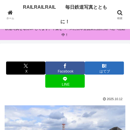
RAILRAILRAIL 毎日鉄道写真ととも
RAILRAILRAIL 毎日鉄道写真とともに！
ホーム
検索
に！
鉄道写真を毎日UPしてます。千葉をベースに日本全国東に西に南へ北へ活動
中！
X
Facebook
はてブ
LINE
2025.10.12