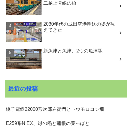
二越上滝線の旅
2030年代の成田空港輸送の姿が見
えてきた
新魚津と魚津、2つの魚津駅
最近の投稿
銚子電鉄22000形次郎右衛門とトウモロコシ畑
E259系N’EX、緑の稲と蓮根の葉っぱと