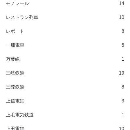
モノレール
14
レストラン列車
10
レポート
8
一畑電車
5
万葉線
1
三岐鉄道
19
三陸鉄道
8
上信電鉄
3
上毛電気鉄道
1
上田電鉄
10