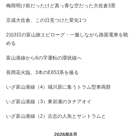
梅雨明け前だったけど真っ青な空だった大佐倉3景
京成大佐倉、この日見つけた変化1つ
2泊3日の富山旅エピローグ・一服しながら路面電車を眺
める
富山港線から6の字運転の環状線へ
長岡花火臨、3本のE653系を撮る
いざ富山港線（4）城川原に集うトラム型車両群
いざ富山港線（3）東岩瀬のタチアオイ
いざ富山港線（2）古志の人魚とサントラムと
2026年8月