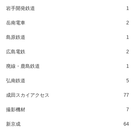
岩手開発鉄道
1
岳南電車
2
島原鉄道
1
広島電鉄
2
廃線・鹿島鉄道
1
弘南鉄道
5
成田スカイアクセス
77
撮影機材
7
新京成
64