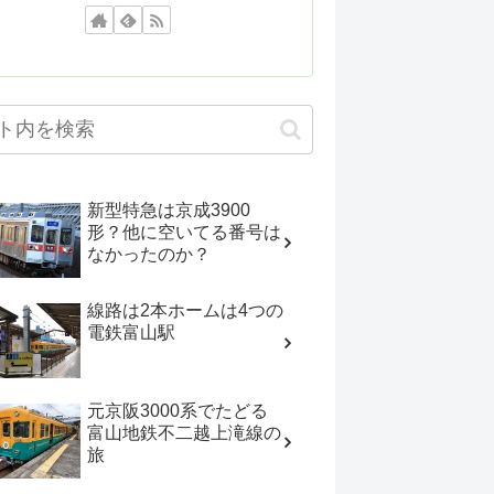
新型特急は京成3900
形？他に空いてる番号は
なかったのか？
線路は2本ホームは4つの
電鉄富山駅
元京阪3000系でたどる
富山地鉄不二越上滝線の
旅