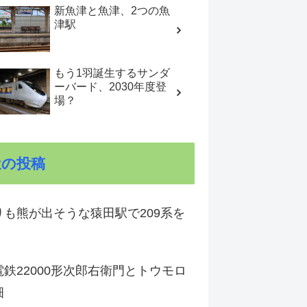
新魚津と魚津、2つの魚
津駅
もう1羽誕生するサンダ
ーバード、2030年度登
場？
近の投稿
りも熊が出そうな猿田駅で209系を
鉄22000形次郎右衛門とトウモロ
畑