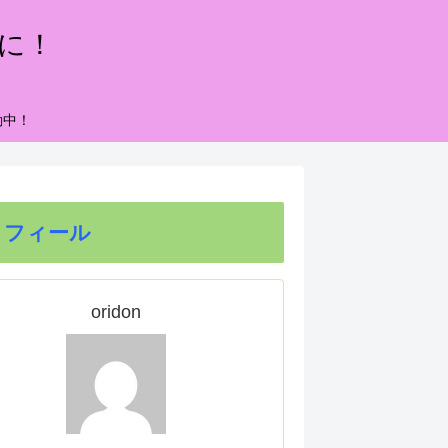
もに！
動中！
ロフィール
oridon