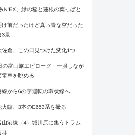
9系N’EX、緑の稲と蓮根の葉っぱと
明け前だったけど真っ青な空だった
倉3景
大佐倉、この日見つけた変化1つ
3日の富山旅エピローグ・一服しなが
面電車を眺める
港線から6の字運転の環状線へ
火臨、3本のE653系を撮る
富山港線（4）城川原に集うトラム
両群