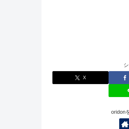
シ
X
orid