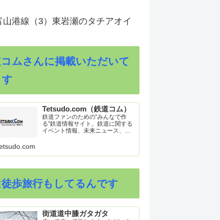
富山港線（3）東岩瀬のタチアオイ
道コムさんに掲載いただいて
ます
Tetsudo.com（鉄道コム）
鉄道ファンのための“みんなで作
る”鉄道情報サイト。鉄道に関する
イベント情報、未来ニュース、車
両トピックスを掲載。インターネ
ット上の公式リリース、ブログ、
etsudo.com
動画、つぶやきなどを集めたリン
ク集や、参加型ゲーム「駅つなゲ
ー」も提供。
は徒歩旅行もしてるんです
街道道中膝ガタガタ