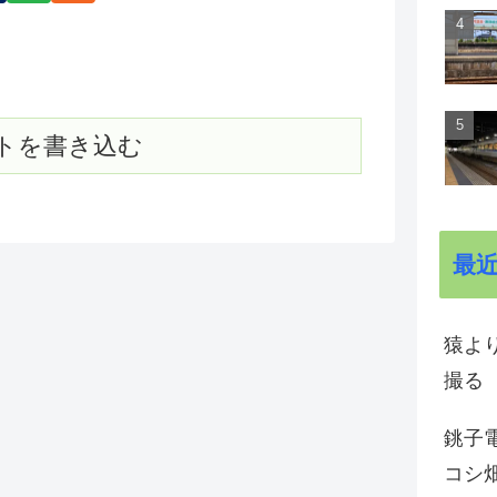
トを書き込む
最
猿よ
撮る
銚子電
コシ