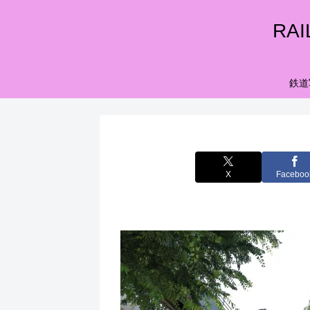
RA
鉄道
X
Faceboo