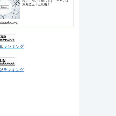
歩いて歩いて旅します。ただいま
東海道五十三次編！
atagata.xyz
真ランキング
記ランキング