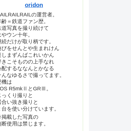
oridon
AILRAILRAILの運営者。
年齢＝鉄道ファン歴。
鉄道写真を撮り続けて
はやウン十年。
継続だけが取り柄です。
遊びをせんとや生まれけん
楽しまずんばこれいかん
好きこそものの上手なれ
心配するななんとかなる
そんなゆるさで撮ってます。
愛機は
EOS R5mkⅡとGRⅢ。
じっくり撮りと
居合い抜き撮りと
２台を使い分けています。
※掲載した写真の
無断使用は禁じます。