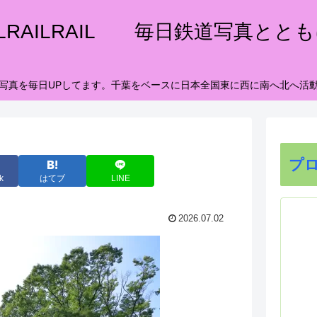
ILRAILRAIL 毎日鉄道写真とと
写真を毎日UPしてます。千葉をベースに日本全国東に西に南へ北へ活
プ
k
はてブ
LINE
2026.07.02