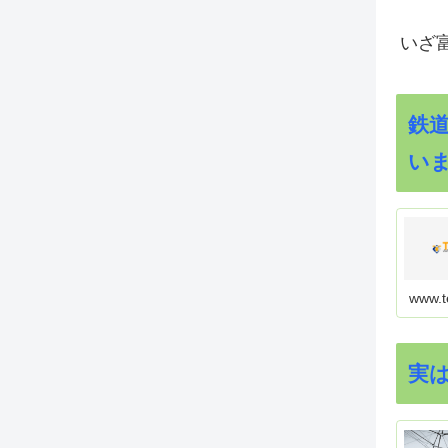
いざ
鉄
い
www.t
実