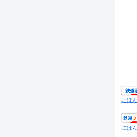
にほ
にほ