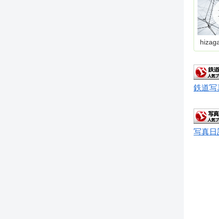
hizag
鉄道写
写真日