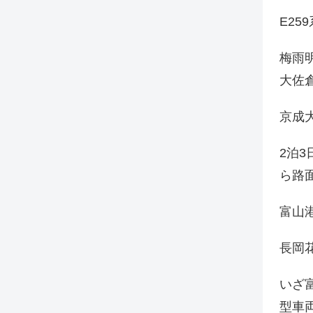
E25
梅雨
大佐
京成
2泊
ら路
富山
長岡花
いざ
型車