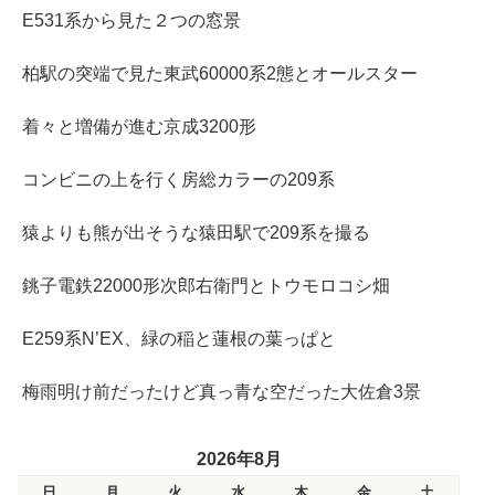
E531系から見た２つの窓景
柏駅の突端で見た東武60000系2態とオールスター
着々と増備が進む京成3200形
コンビニの上を行く房総カラーの209系
猿よりも熊が出そうな猿田駅で209系を撮る
銚子電鉄22000形次郎右衛門とトウモロコシ畑
E259系N’EX、緑の稲と蓮根の葉っぱと
梅雨明け前だったけど真っ青な空だった大佐倉3景
2026年8月
日
月
火
水
木
金
土