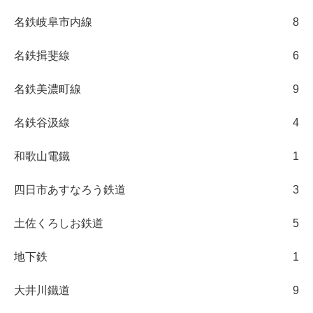
名鉄岐阜市内線
8
名鉄揖斐線
6
名鉄美濃町線
9
名鉄谷汲線
4
和歌山電鐵
1
四日市あすなろう鉄道
3
土佐くろしお鉄道
5
地下鉄
1
大井川鐵道
9