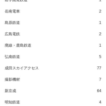
岳南電車
2
島原鉄道
1
広島電鉄
2
廃線・鹿島鉄道
1
弘南鉄道
5
成田スカイアクセス
77
撮影機材
7
新京成
64
明知鉄道
4