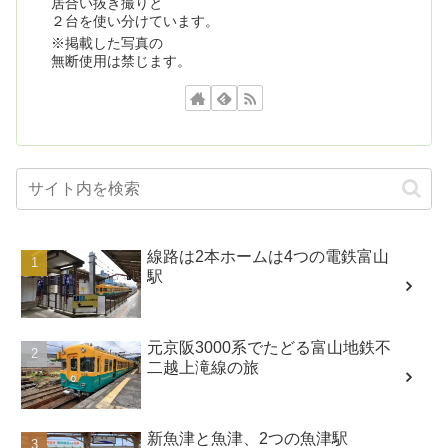
居合い抜き撮りと
２台を使い分けています。
※掲載した写真の
無断使用は禁じます。
線路は2本ホームは4つの電鉄富山
駅
元京阪3000系でたどる富山地鉄不
二越上滝線の旅
新魚津と魚津、2つの魚津駅