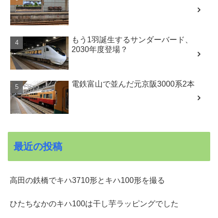
もう1羽誕生するサンダーバード、
2030年度登場？
電鉄富山で並んだ元京阪3000系2本
最近の投稿
高田の鉄橋でキハ3710形とキハ100形を撮る
ひたちなかのキハ100は干し芋ラッピングでした