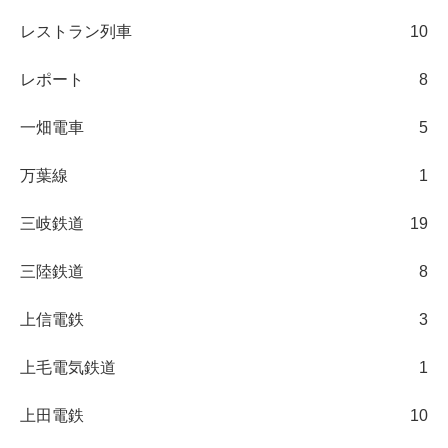
レストラン列車
10
レポート
8
一畑電車
5
万葉線
1
三岐鉄道
19
三陸鉄道
8
上信電鉄
3
上毛電気鉄道
1
上田電鉄
10