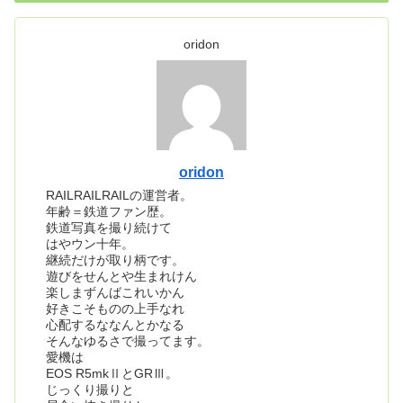
oridon
oridon
RAILRAILRAILの運営者。
年齢＝鉄道ファン歴。
鉄道写真を撮り続けて
はやウン十年。
継続だけが取り柄です。
遊びをせんとや生まれけん
楽しまずんばこれいかん
好きこそものの上手なれ
心配するななんとかなる
そんなゆるさで撮ってます。
愛機は
EOS R5mkⅡとGRⅢ。
じっくり撮りと