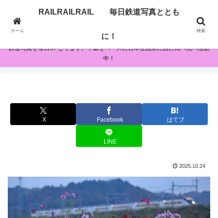
RAILRAILRAIL 毎日鉄道写真ととも
RAILRAILRAIL 毎日鉄道写真とともに！
ホーム
検索
に！
鉄道写真を毎日UPしてます。千葉をベースに日本全国東に西に南へ北へ活動
中！
X
Facebook
はてブ
LINE
2025.10.24