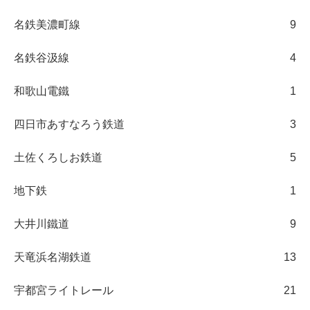
名鉄美濃町線
9
名鉄谷汲線
4
和歌山電鐵
1
四日市あすなろう鉄道
3
土佐くろしお鉄道
5
地下鉄
1
大井川鐵道
9
天竜浜名湖鉄道
13
宇都宮ライトレール
21