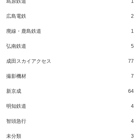
島原鉄道
1
広島電鉄
2
廃線・鹿島鉄道
1
弘南鉄道
5
成田スカイアクセス
77
撮影機材
7
新京成
64
明知鉄道
4
智頭急行
4
未分類
3