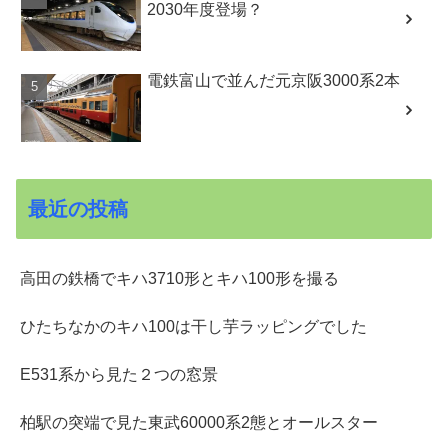
2030年度登場？
電鉄富山で並んだ元京阪3000系2本
最近の投稿
高田の鉄橋でキハ3710形とキハ100形を撮る
ひたちなかのキハ100は干し芋ラッピングでした
E531系から見た２つの窓景
柏駅の突端で見た東武60000系2態とオールスター