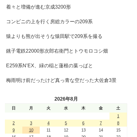
着々と増備が進む京成3200形
コンビニの上を行く房総カラーの209系
猿よりも熊が出そうな猿田駅で209系を撮る
銚子電鉄22000形次郎右衛門とトウモロコシ畑
E259系N’EX、緑の稲と蓮根の葉っぱと
梅雨明け前だったけど真っ青な空だった大佐倉3景
2026年8月
日
月
火
水
木
金
土
1
2
3
4
5
6
7
8
9
10
11
12
13
14
15