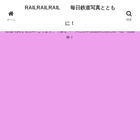
RAILRAILRAIL 毎日鉄道写真ととも
RAILRAILRAIL 毎日鉄道写真とともに！
ホーム
検索
に！
鉄道写真を毎日UPしてます。千葉をベースに日本全国東に西に南へ北へ活動
中！