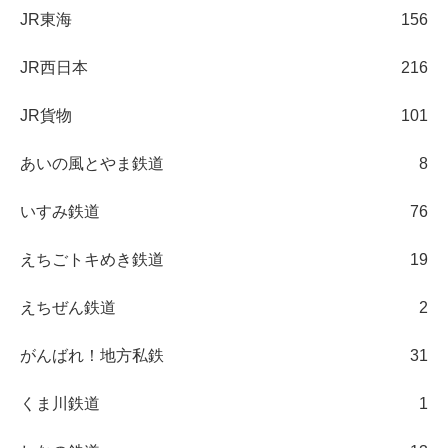
JR東海
156
JR西日本
216
JR貨物
101
あいの風とやま鉄道
8
いすみ鉄道
76
えちごトキめき鉄道
19
えちぜん鉄道
2
がんばれ！地方私鉄
31
くま川鉄道
1