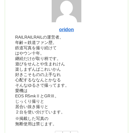
oridon
RAILRAILRAILの運営者。
年齢＝鉄道ファン歴。
鉄道写真を撮り続けて
はやウン十年。
継続だけが取り柄です。
遊びをせんとや生まれけん
楽しまずんばこれいかん
好きこそものの上手なれ
心配するななんとかなる
そんなゆるさで撮ってます。
愛機は
EOS R5mkⅡとGRⅢ。
じっくり撮りと
居合い抜き撮りと
２台を使い分けています。
※掲載した写真の
無断使用は禁じます。