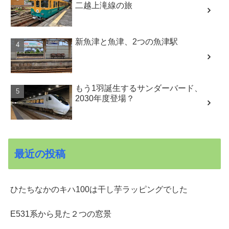
二越上滝線の旅
新魚津と魚津、2つの魚津駅
もう1羽誕生するサンダーバード、
2030年度登場？
最近の投稿
ひたちなかのキハ100は干し芋ラッピングでした
E531系から見た２つの窓景