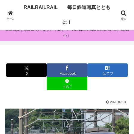
RAILRAILRAIL 毎日鉄道写真ととも
RAILRAILRAIL 毎日鉄道写真とともに！
ホーム
検索
に！
鉄道写真を毎日UPしてます。千葉をベースに日本全国東に西に南へ北へ活動
中！
X
Facebook
はてブ
LINE
2026.07.01