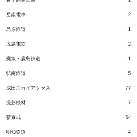
岳南電車
2
島原鉄道
1
広島電鉄
2
廃線・鹿島鉄道
1
弘南鉄道
5
成田スカイアクセス
77
撮影機材
7
新京成
64
明知鉄道
4