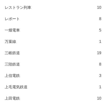
レストラン列車
10
レポート
8
一畑電車
5
万葉線
1
三岐鉄道
19
三陸鉄道
8
上信電鉄
3
上毛電気鉄道
1
上田電鉄
10