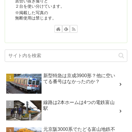
居合い抜き撮りと
２台を使い分けています。
※掲載した写真の
無断使用は禁じます。
新型特急は京成3900形？他に空い
てる番号はなかったのか？
線路は2本ホームは4つの電鉄富山
駅
元京阪3000系でたどる富山地鉄不