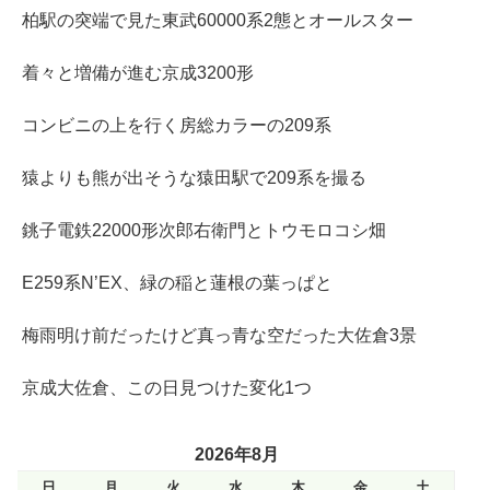
柏駅の突端で見た東武60000系2態とオールスター
着々と増備が進む京成3200形
コンビニの上を行く房総カラーの209系
猿よりも熊が出そうな猿田駅で209系を撮る
銚子電鉄22000形次郎右衛門とトウモロコシ畑
E259系N’EX、緑の稲と蓮根の葉っぱと
梅雨明け前だったけど真っ青な空だった大佐倉3景
京成大佐倉、この日見つけた変化1つ
2026年8月
日
月
火
水
木
金
土