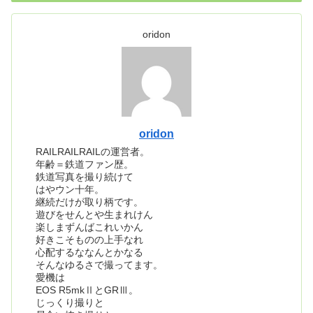
oridon
oridon
RAILRAILRAILの運営者。
年齢＝鉄道ファン歴。
鉄道写真を撮り続けて
はやウン十年。
継続だけが取り柄です。
遊びをせんとや生まれけん
楽しまずんばこれいかん
好きこそものの上手なれ
心配するななんとかなる
そんなゆるさで撮ってます。
愛機は
EOS R5mkⅡとGRⅢ。
じっくり撮りと