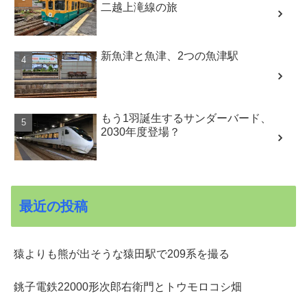
二越上滝線の旅
新魚津と魚津、2つの魚津駅
もう1羽誕生するサンダーバード、
2030年度登場？
最近の投稿
猿よりも熊が出そうな猿田駅で209系を撮る
銚子電鉄22000形次郎右衛門とトウモロコシ畑