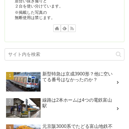
居合い抜き撮りと
２台を使い分けています。
※掲載した写真の
無断使用は禁じます。
新型特急は京成3900形？他に空い
てる番号はなかったのか？
線路は2本ホームは4つの電鉄富山
駅
元京阪3000系でたどる富山地鉄不