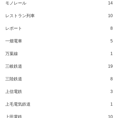
モノレール
14
レストラン列車
10
レポート
8
一畑電車
5
万葉線
1
三岐鉄道
19
三陸鉄道
8
上信電鉄
3
上毛電気鉄道
1
上田電鉄
10