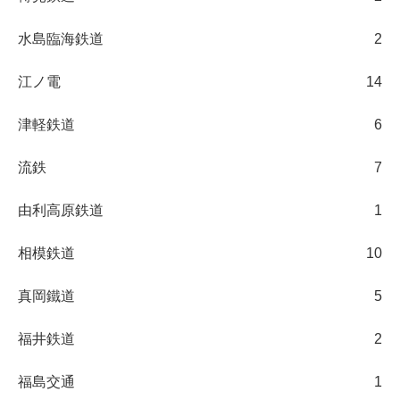
水島臨海鉄道
2
江ノ電
14
津軽鉄道
6
流鉄
7
由利高原鉄道
1
相模鉄道
10
真岡鐵道
5
福井鉄道
2
福島交通
1