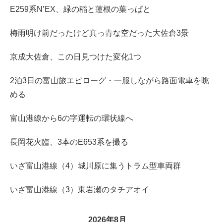
E259系N’EX、緑の稲と蓮根の葉っぱと
梅雨明け前だったけど真っ青な空だった大佐倉3景
京成大佐倉、この日見つけた変化1つ
2泊3日の富山旅エピローグ・一服しながら路面電車を眺
める
富山港線から6の字運転の環状線へ
長岡花火臨、3本のE653系を撮る
いざ富山港線（4）城川原に集うトラム型車両群
いざ富山港線（3）東岩瀬のタチアオイ
2026年8月