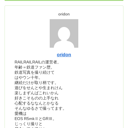
oridon
oridon
RAILRAILRAILの運営者。
年齢＝鉄道ファン歴。
鉄道写真を撮り続けて
はやウン十年。
継続だけが取り柄です。
遊びをせんとや生まれけん
楽しまずんばこれいかん
好きこそものの上手なれ
心配するななんとかなる
そんなゆるさで撮ってます。
愛機は
EOS R5mkⅡとGRⅢ。
じっくり撮りと