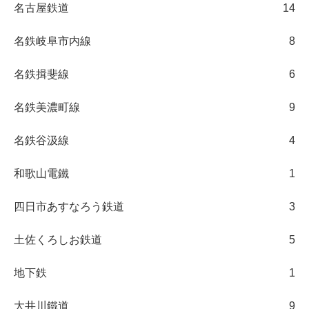
名古屋鉄道
14
名鉄岐阜市内線
8
名鉄揖斐線
6
名鉄美濃町線
9
名鉄谷汲線
4
和歌山電鐵
1
四日市あすなろう鉄道
3
土佐くろしお鉄道
5
地下鉄
1
大井川鐵道
9