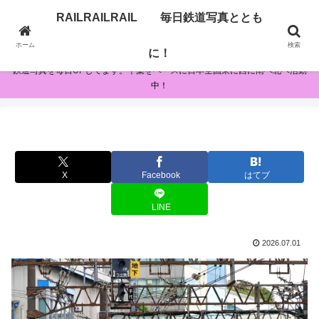
RAILRAILRAIL 毎日鉄道写真ととも
RAILRAILRAIL 毎日鉄道写真とともに！
ホーム
検索
に！
鉄道写真を毎日UPしてます。千葉をベースに日本全国東に西に南へ北へ活動
中！
X
Facebook
はてブ
LINE
2026.07.01