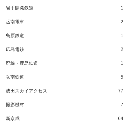
岩手開発鉄道
1
岳南電車
2
島原鉄道
1
広島電鉄
2
廃線・鹿島鉄道
1
弘南鉄道
5
成田スカイアクセス
77
撮影機材
7
新京成
64