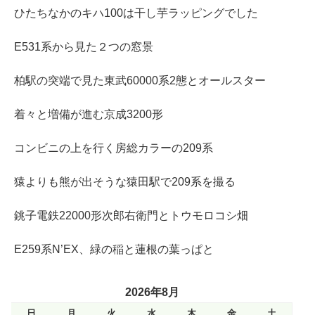
ひたちなかのキハ100は干し芋ラッピングでした
E531系から見た２つの窓景
柏駅の突端で見た東武60000系2態とオールスター
着々と増備が進む京成3200形
コンビニの上を行く房総カラーの209系
猿よりも熊が出そうな猿田駅で209系を撮る
銚子電鉄22000形次郎右衛門とトウモロコシ畑
E259系N’EX、緑の稲と蓮根の葉っぱと
2026年8月
日
月
火
水
木
金
土