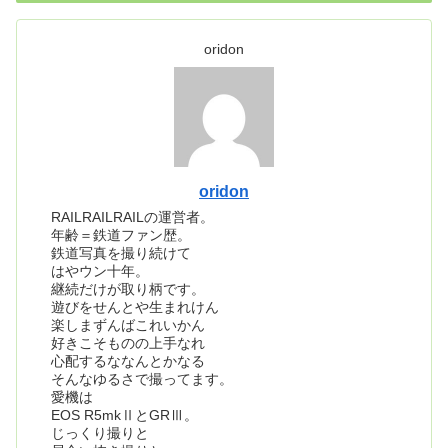
oridon
oridon
RAILRAILRAILの運営者。
年齢＝鉄道ファン歴。
鉄道写真を撮り続けて
はやウン十年。
継続だけが取り柄です。
遊びをせんとや生まれけん
楽しまずんばこれいかん
好きこそものの上手なれ
心配するななんとかなる
そんなゆるさで撮ってます。
愛機は
EOS R5mkⅡとGRⅢ。
じっくり撮りと