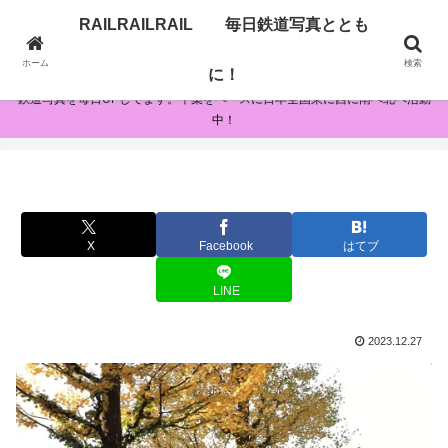
RAILRAILRAIL 毎日鉄道写真ととも
RAILRAILRAIL 毎日鉄道写真とともに！
ホーム
検索
に！
鉄道写真を毎日UPしてます。千葉をベースに日本全国東に西に南へ北へ活動
中！
X
Facebook
はてブ
LINE
2023.12.27