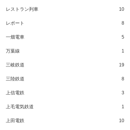
レストラン列車
10
レポート
8
一畑電車
5
万葉線
1
三岐鉄道
19
三陸鉄道
8
上信電鉄
3
上毛電気鉄道
1
上田電鉄
10