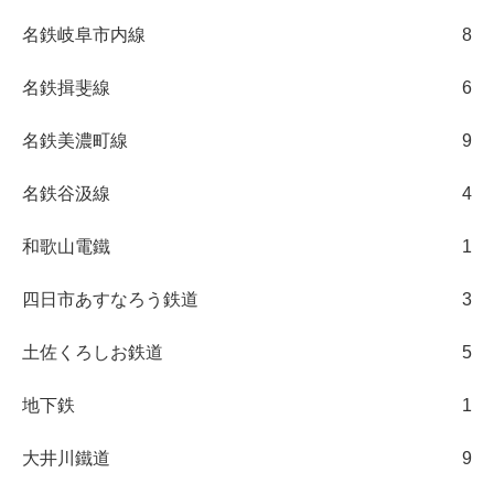
名鉄岐阜市内線
8
名鉄揖斐線
6
名鉄美濃町線
9
名鉄谷汲線
4
和歌山電鐵
1
四日市あすなろう鉄道
3
土佐くろしお鉄道
5
地下鉄
1
大井川鐵道
9