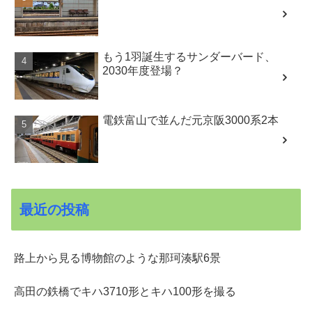
もう1羽誕生するサンダーバード、
2030年度登場？
電鉄富山で並んだ元京阪3000系2本
最近の投稿
路上から見る博物館のような那珂湊駅6景
高田の鉄橋でキハ3710形とキハ100形を撮る