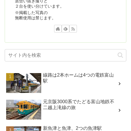
居合い抜き撮りと
２台を使い分けています。
※掲載した写真の
無断使用は禁じます。
線路は2本ホームは4つの電鉄富山
駅
元京阪3000系でたどる富山地鉄不
二越上滝線の旅
新魚津と魚津、2つの魚津駅