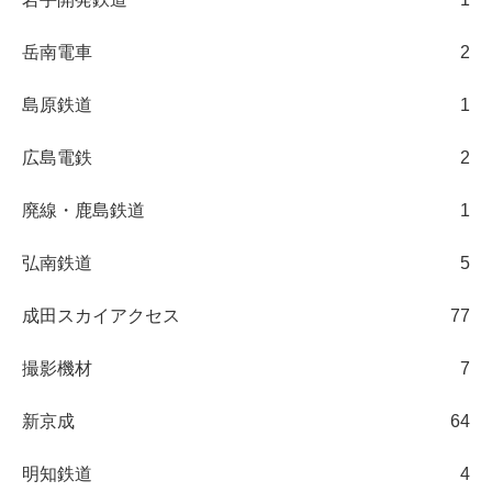
岳南電車
2
島原鉄道
1
広島電鉄
2
廃線・鹿島鉄道
1
弘南鉄道
5
成田スカイアクセス
77
撮影機材
7
新京成
64
明知鉄道
4