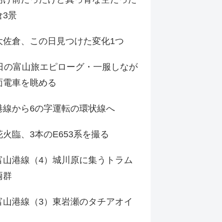
倉3景
大佐倉、この日見つけた変化1つ
3日の富山旅エピローグ・一服しなが
面電車を眺める
港線から6の字運転の環状線へ
火臨、3本のE653系を撮る
富山港線（4）城川原に集うトラム
両群
富山港線（3）東岩瀬のタチアオイ