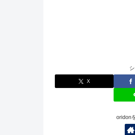
シ
X
orid