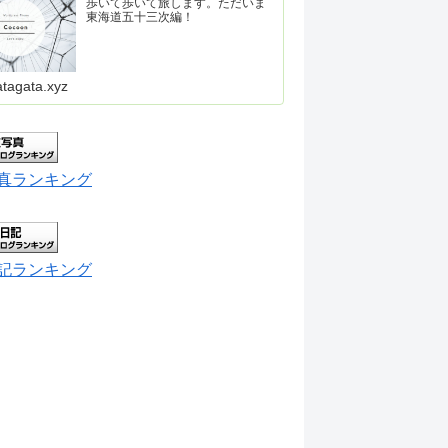
歩いて歩いて旅します。ただいま
東海道五十三次編！
atagata.xyz
真ランキング
記ランキング