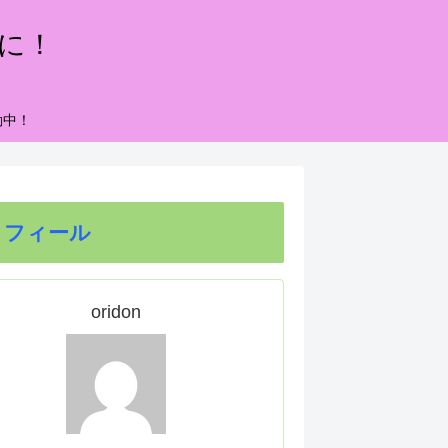
もに！
動中！
ロフィール
oridon