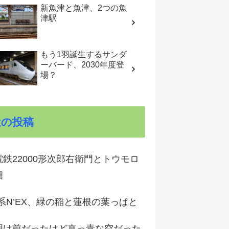
新魚津と魚津、2つの魚
津駅
もう1羽誕生するサンダ
ーバード、2030年度登
場？
近の投稿
鉄22000形次郎右衛門とトウモロ
畑
9系N’EX、緑の稲と蓮根の葉っぱと
明け前だったけど真っ青な空だった