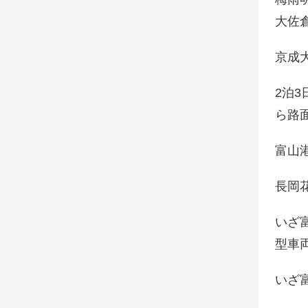
大佐
京成
2泊
ら路
富山
長岡花
いざ
型車
いざ