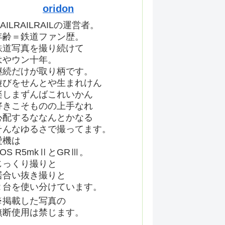
oridon
AILRAILRAILの運営者。
年齢＝鉄道ファン歴。
鉄道写真を撮り続けて
はやウン十年。
継続だけが取り柄です。
遊びをせんとや生まれけん
楽しまずんばこれいかん
好きこそものの上手なれ
心配するななんとかなる
そんなゆるさで撮ってます。
愛機は
EOS R5mkⅡとGRⅢ。
じっくり撮りと
居合い抜き撮りと
２台を使い分けています。
※掲載した写真の
無断使用は禁じます。