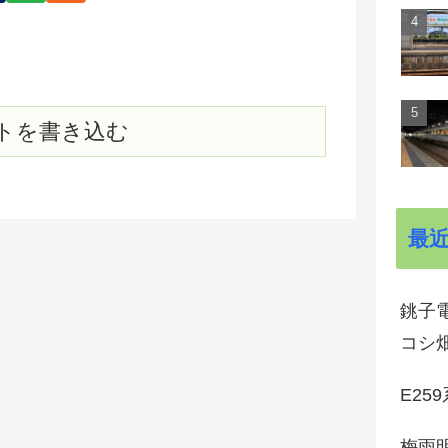
トを書き込む
最
銚子電
コシ
E25
梅雨