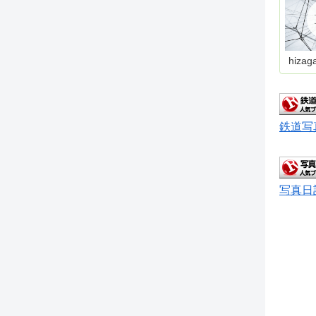
hizag
鉄道写
写真日