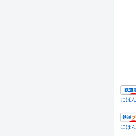
にほ
にほ