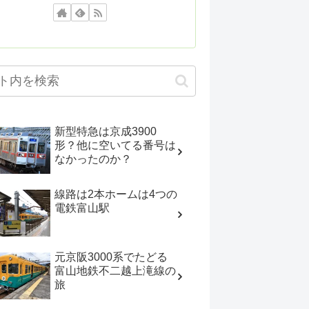
新型特急は京成3900
形？他に空いてる番号は
なかったのか？
線路は2本ホームは4つの
電鉄富山駅
元京阪3000系でたどる
富山地鉄不二越上滝線の
旅