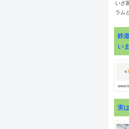
いざ
ラム
鉄
い
www.t
実