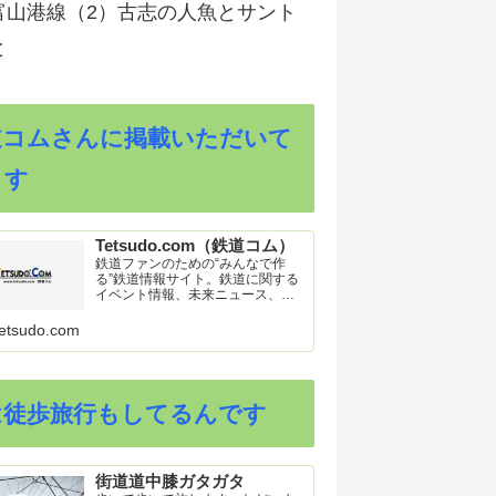
富山港線（2）古志の人魚とサント
と
道コムさんに掲載いただいて
ます
Tetsudo.com（鉄道コム）
鉄道ファンのための“みんなで作
る”鉄道情報サイト。鉄道に関する
イベント情報、未来ニュース、車
両トピックスを掲載。インターネ
ット上の公式リリース、ブログ、
etsudo.com
動画、つぶやきなどを集めたリン
ク集や、参加型ゲーム「駅つなゲ
ー」も提供。
は徒歩旅行もしてるんです
街道道中膝ガタガタ