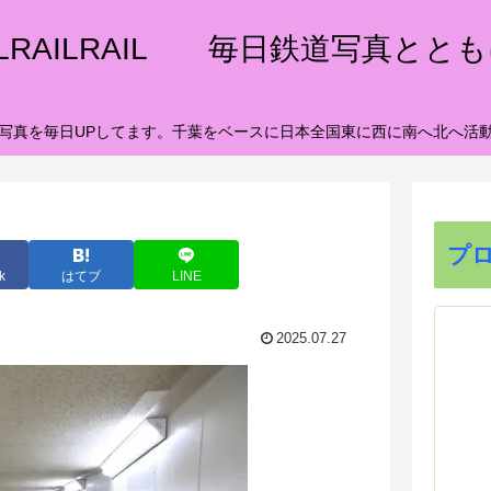
ILRAILRAIL 毎日鉄道写真とと
写真を毎日UPしてます。千葉をベースに日本全国東に西に南へ北へ活
プ
k
はてブ
LINE
2025.07.27