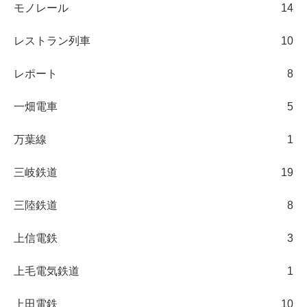
モノレール
14
レストラン列車
10
レポート
8
一畑電車
5
万葉線
1
三岐鉄道
19
三陸鉄道
8
上信電鉄
3
上毛電気鉄道
1
上田電鉄
10