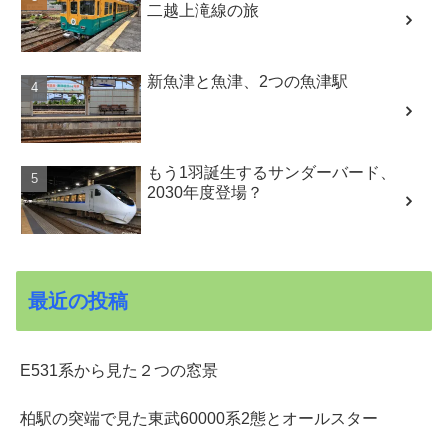
二越上滝線の旅
新魚津と魚津、2つの魚津駅
もう1羽誕生するサンダーバード、
2030年度登場？
最近の投稿
E531系から見た２つの窓景
柏駅の突端で見た東武60000系2態とオールスター