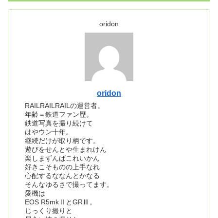
oridon
oridon
RAILRAILRAILの運営者。
年齢＝鉄道ファン歴。
鉄道写真を撮り続けて
はやウン十年。
継続だけが取り柄です。
遊びをせんとや生まれけん
楽しまずんばこれいかん
好きこそものの上手なれ
心配するななんとかなる
そんなゆるさで撮ってます。
愛機は
EOS R5mkⅡとGRⅢ。
じっくり撮りと