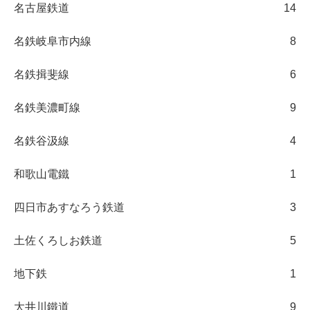
名古屋鉄道
14
名鉄岐阜市内線
8
名鉄揖斐線
6
名鉄美濃町線
9
名鉄谷汲線
4
和歌山電鐵
1
四日市あすなろう鉄道
3
土佐くろしお鉄道
5
地下鉄
1
大井川鐵道
9