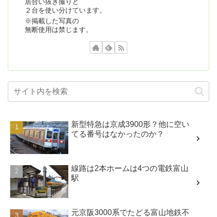
居合い抜き撮りと
２台を使い分けています。
※掲載した写真の
無断使用は禁じます。
新型特急は京成3900形？他に空い
てる番号はなかったのか？
線路は2本ホームは4つの電鉄富山
駅
元京阪3000系でたどる富山地鉄不