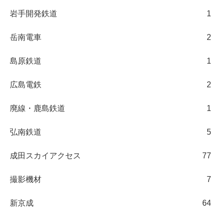
岩手開発鉄道
1
岳南電車
2
島原鉄道
1
広島電鉄
2
廃線・鹿島鉄道
1
弘南鉄道
5
成田スカイアクセス
77
撮影機材
7
新京成
64