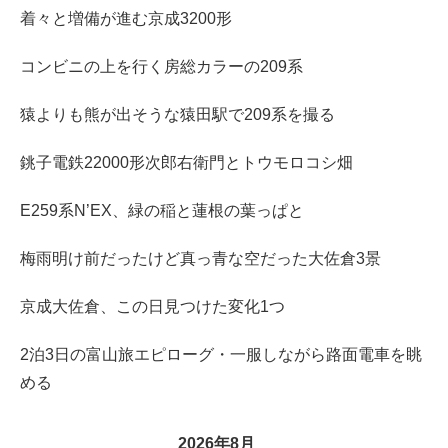
着々と増備が進む京成3200形
コンビニの上を行く房総カラーの209系
猿よりも熊が出そうな猿田駅で209系を撮る
銚子電鉄22000形次郎右衛門とトウモロコシ畑
E259系N’EX、緑の稲と蓮根の葉っぱと
梅雨明け前だったけど真っ青な空だった大佐倉3景
京成大佐倉、この日見つけた変化1つ
2泊3日の富山旅エピローグ・一服しながら路面電車を眺
める
2026年8月