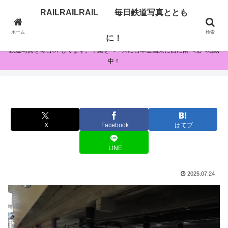
RAILRAILRAIL 毎日鉄道写真ととも
RAILRAILRAIL 毎日鉄道写真とともに！
ホーム
検索
に！
鉄道写真を毎日UPしてます。千葉をベースに日本全国東に西に南へ北へ活動
中！
X
Facebook
はてブ
LINE
2025.07.24