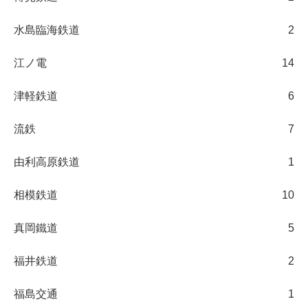
水島臨海鉄道
2
江ノ電
14
津軽鉄道
6
流鉄
7
由利高原鉄道
1
相模鉄道
10
真岡鐵道
5
福井鉄道
2
福島交通
1