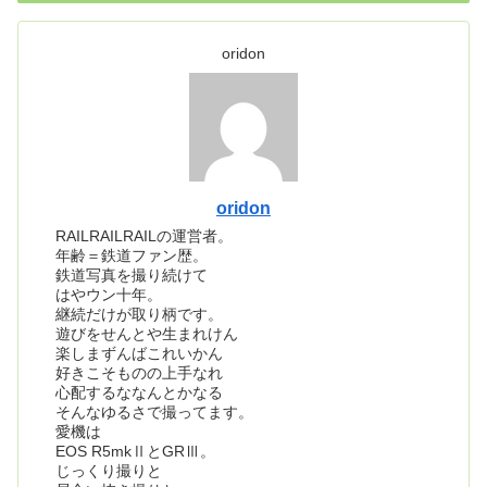
oridon
oridon
RAILRAILRAILの運営者。
年齢＝鉄道ファン歴。
鉄道写真を撮り続けて
はやウン十年。
継続だけが取り柄です。
遊びをせんとや生まれけん
楽しまずんばこれいかん
好きこそものの上手なれ
心配するななんとかなる
そんなゆるさで撮ってます。
愛機は
EOS R5mkⅡとGRⅢ。
じっくり撮りと