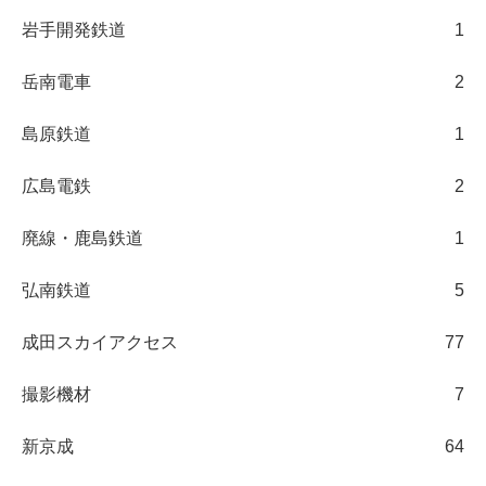
岩手開発鉄道
1
岳南電車
2
島原鉄道
1
広島電鉄
2
廃線・鹿島鉄道
1
弘南鉄道
5
成田スカイアクセス
77
撮影機材
7
新京成
64