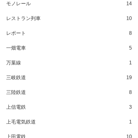
モノレール
14
レストラン列車
10
レポート
8
一畑電車
5
万葉線
1
三岐鉄道
19
三陸鉄道
8
上信電鉄
3
上毛電気鉄道
1
上田電鉄
10