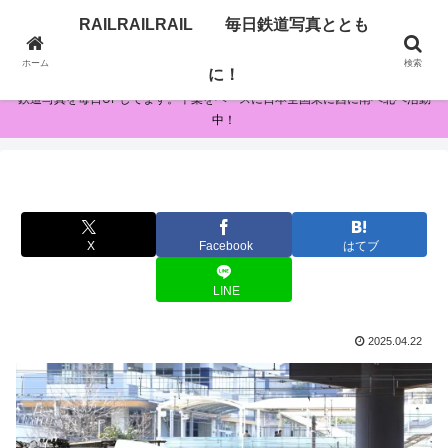
RAILRAILRAIL 毎日鉄道写真ととも
RAILRAILRAIL 毎日鉄道写真とともに！
ホーム
検索
に！
鉄道写真を毎日UPしてます。千葉をベースに日本全国東に西に南へ北へ活動
中！
X
Facebook
はてブ
LINE
2025.04.22