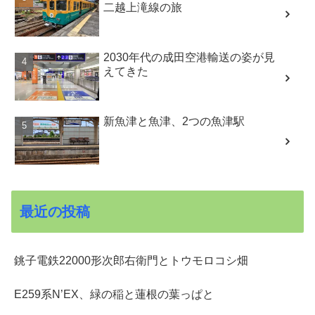
二越上滝線の旅
2030年代の成田空港輸送の姿が見
えてきた
新魚津と魚津、2つの魚津駅
最近の投稿
銚子電鉄22000形次郎右衛門とトウモロコシ畑
E259系N’EX、緑の稲と蓮根の葉っぱと