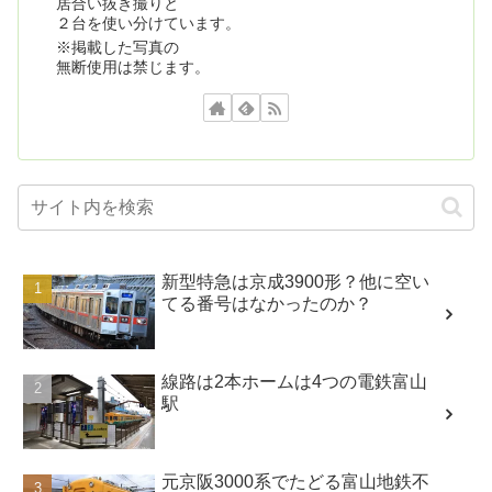
居合い抜き撮りと
２台を使い分けています。
※掲載した写真の
無断使用は禁じます。
新型特急は京成3900形？他に空い
てる番号はなかったのか？
線路は2本ホームは4つの電鉄富山
駅
元京阪3000系でたどる富山地鉄不