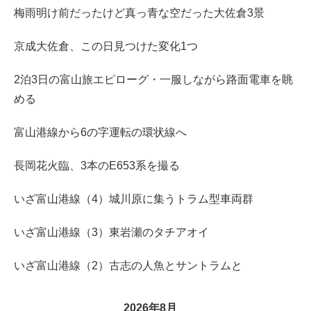
梅雨明け前だったけど真っ青な空だった大佐倉3景
京成大佐倉、この日見つけた変化1つ
2泊3日の富山旅エピローグ・一服しながら路面電車を眺
める
富山港線から6の字運転の環状線へ
長岡花火臨、3本のE653系を撮る
いざ富山港線（4）城川原に集うトラム型車両群
いざ富山港線（3）東岩瀬のタチアオイ
いざ富山港線（2）古志の人魚とサントラムと
2026年8月