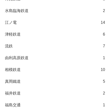
水島臨海鉄道
2
江ノ電
14
津軽鉄道
6
流鉄
7
由利高原鉄道
1
相模鉄道
10
真岡鐵道
5
福井鉄道
2
福島交通
1