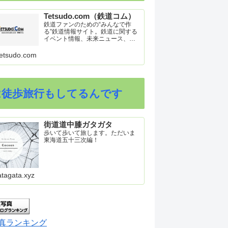
Tetsudo.com（鉄道コム）
鉄道ファンのための“みんなで作
る”鉄道情報サイト。鉄道に関する
イベント情報、未来ニュース、車
両トピックスを掲載。インターネ
ット上の公式リリース、ブログ、
etsudo.com
動画、つぶやきなどを集めたリン
ク集や、参加型ゲーム「駅つなゲ
ー」も提供。
は徒歩旅行もしてるんです
街道道中膝ガタガタ
歩いて歩いて旅します。ただいま
東海道五十三次編！
atagata.xyz
真ランキング