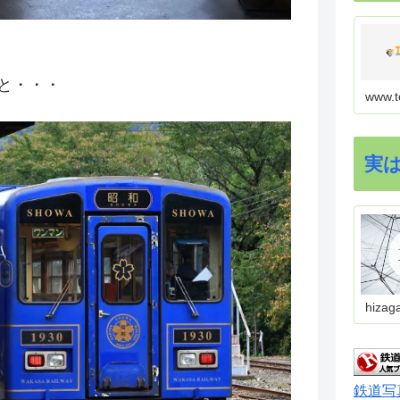
と・・・
www.t
実
hizag
鉄道写