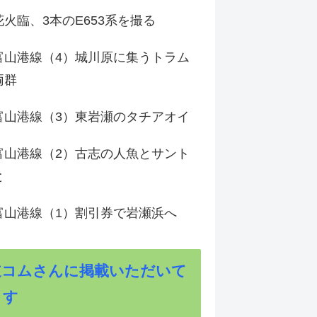
火臨、3本のE653系を撮る
富山港線（4）城川原に集うトラム
両群
富山港線（3）東岩瀬のタチアオイ
富山港線（2）古志の人魚とサント
と
富山港線（1）割引券で岩瀬浜へ
道コムさんに掲載いただいて
ます