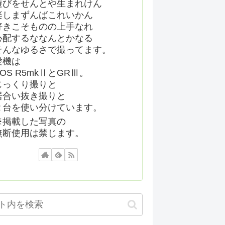
遊びをせんとや生まれけん
楽しまずんばこれいかん
好きこそものの上手なれ
心配するななんとかなる
そんなゆるさで撮ってます。
愛機は
EOS R5mkⅡとGRⅢ。
じっくり撮りと
居合い抜き撮りと
２台を使い分けています。
※掲載した写真の
無断使用は禁じます。