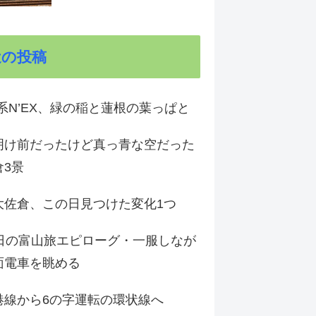
近の投稿
9系N’EX、緑の稲と蓮根の葉っぱと
明け前だったけど真っ青な空だった
倉3景
大佐倉、この日見つけた変化1つ
3日の富山旅エピローグ・一服しなが
面電車を眺める
港線から6の字運転の環状線へ