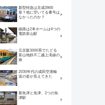
新型特急は京成3900
形？他に空いてる番号は
なかったのか？
線路は2本ホームは4つの
電鉄富山駅
元京阪3000系でたどる
富山地鉄不二越上滝線の
旅
2030年代の成田空港輸
送の姿が見えてきた
新魚津と魚津、2つの魚
津駅