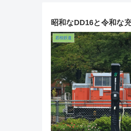
昭和なDD16と令和な
若桜鉄道