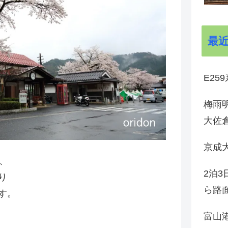
最
E25
梅雨
大佐
京成
、
2泊
り
ら路
す。
富山