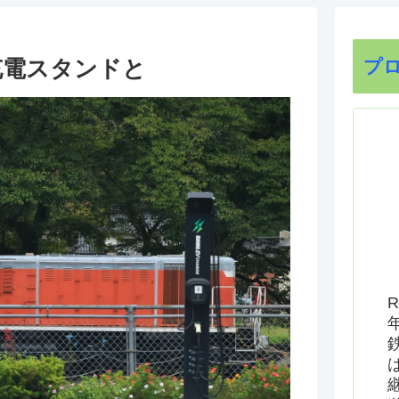
充電スタンドと
プ
R