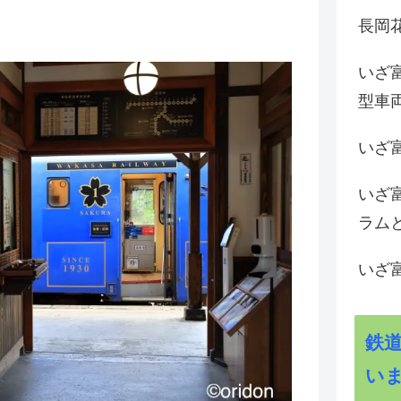
長岡花
いざ
型車
いざ
いざ
ラム
いざ
鉄
い