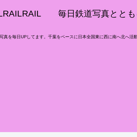
ILRAILRAIL 毎日鉄道写真とと
写真を毎日UPしてます。千葉をベースに日本全国東に西に南へ北へ活