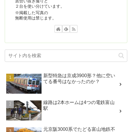
居合い抜き撮りと
２台を使い分けています。
※掲載した写真の
無断使用は禁じます。
新型特急は京成3900形？他に空い
てる番号はなかったのか？
線路は2本ホームは4つの電鉄富山
駅
元京阪3000系でたどる富山地鉄不