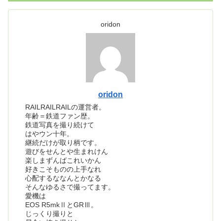
oridon
oridon
RAILRAILRAILの運営者。
年齢＝鉄道ファン歴。
鉄道写真を撮り続けて
はやウン十年。
継続だけが取り柄です。
遊びをせんとや生まれけん
楽しまずんばこれいかん
好きこそものの上手なれ
心配するななんとかなる
そんなゆるさで撮ってます。
愛機は
EOS R5mkⅡとGRⅢ。
じっくり撮りと