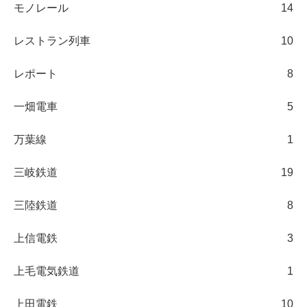
モノレール
14
レストラン列車
10
レポート
8
一畑電車
5
万葉線
1
三岐鉄道
19
三陸鉄道
8
上信電鉄
3
上毛電気鉄道
1
上田電鉄
10