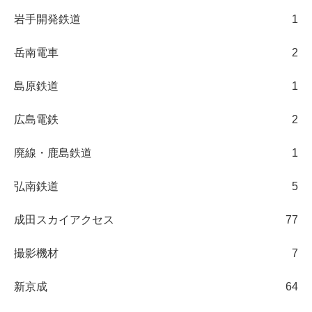
岩手開発鉄道
1
岳南電車
2
島原鉄道
1
広島電鉄
2
廃線・鹿島鉄道
1
弘南鉄道
5
成田スカイアクセス
77
撮影機材
7
新京成
64