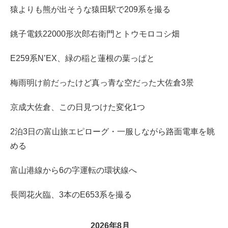
猿よりも熊が出そうな猿田駅で209系を撮る
銚子電鉄22000形次郎右衛門とトウモロコシ畑
E259系N’EX、緑の稲と蓮根の葉っぱと
梅雨明け前だったけど真っ青な空だった大佐倉3景
京成大佐倉、この日見つけた変化1つ
2泊3日の富山旅エピローグ・一服しながら路面電車を眺
める
富山港線から6の字運転の環状線へ
長岡花火臨、3本のE653系を撮る
2026年8月