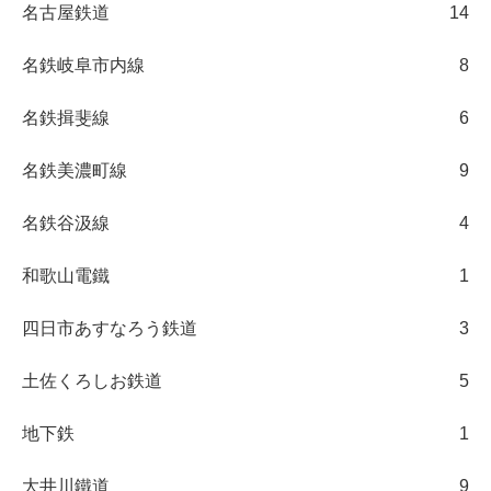
名古屋鉄道
14
名鉄岐阜市内線
8
名鉄揖斐線
6
名鉄美濃町線
9
名鉄谷汲線
4
和歌山電鐵
1
四日市あすなろう鉄道
3
土佐くろしお鉄道
5
地下鉄
1
大井川鐵道
9