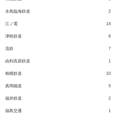
水島臨海鉄道
2
江ノ電
14
津軽鉄道
6
流鉄
7
由利高原鉄道
1
相模鉄道
10
真岡鐵道
5
福井鉄道
2
福島交通
1