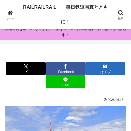
RAILRAILRAIL 毎日鉄道写真ととも
RAILRAILRAIL 毎日鉄道写真とともに！
ホーム
検索
に！
鉄道写真を毎日UPしてます。千葉をベースに日本全国東に西に南へ北へ活動
中！
X
Facebook
はてブ
LINE
2026.06.15