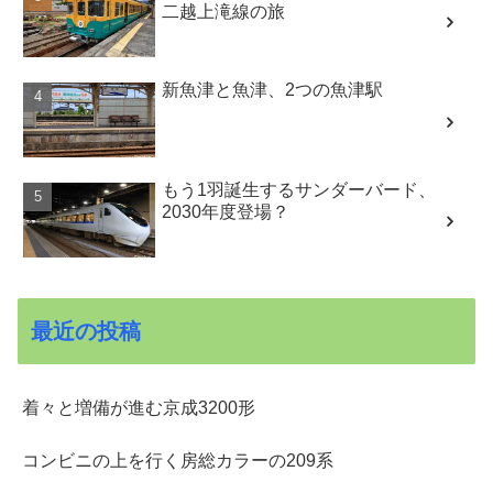
二越上滝線の旅
新魚津と魚津、2つの魚津駅
もう1羽誕生するサンダーバード、
2030年度登場？
最近の投稿
着々と増備が進む京成3200形
コンビニの上を行く房総カラーの209系