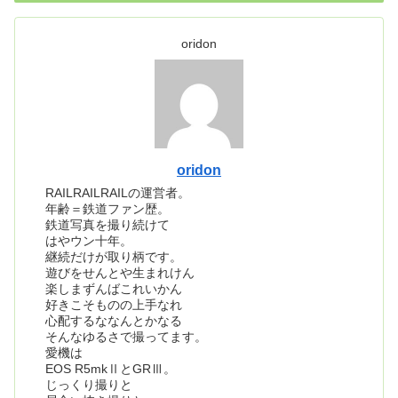
oridon
oridon
RAILRAILRAILの運営者。
年齢＝鉄道ファン歴。
鉄道写真を撮り続けて
はやウン十年。
継続だけが取り柄です。
遊びをせんとや生まれけん
楽しまずんばこれいかん
好きこそものの上手なれ
心配するななんとかなる
そんなゆるさで撮ってます。
愛機は
EOS R5mkⅡとGRⅢ。
じっくり撮りと