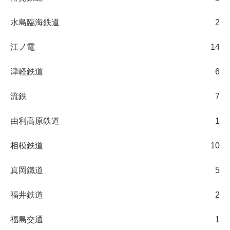
水島臨海鉄道
2
江ノ電
14
津軽鉄道
6
流鉄
7
由利高原鉄道
1
相模鉄道
10
真岡鐵道
5
福井鉄道
2
福島交通
1