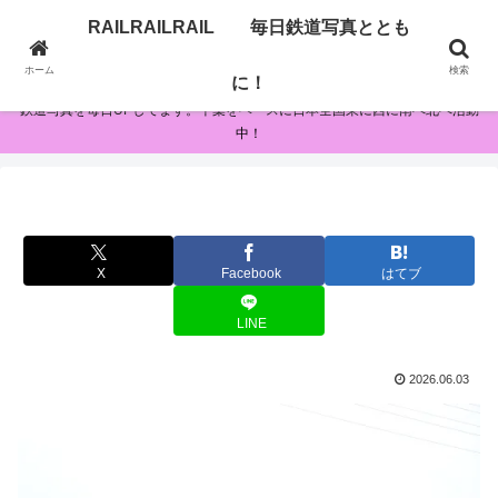
RAILRAILRAIL 毎日鉄道写真ととも
RAILRAILRAIL 毎日鉄道写真とともに！
ホーム
検索
に！
鉄道写真を毎日UPしてます。千葉をベースに日本全国東に西に南へ北へ活動
中！
X
Facebook
はてブ
LINE
2026.06.03