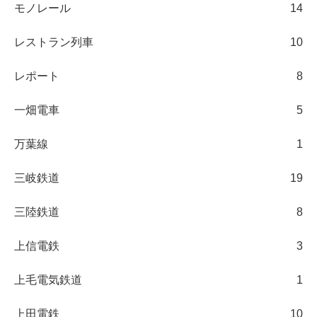
モノレール
14
レストラン列車
10
レポート
8
一畑電車
5
万葉線
1
三岐鉄道
19
三陸鉄道
8
上信電鉄
3
上毛電気鉄道
1
上田電鉄
10