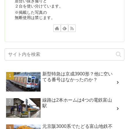
居合い抜き撮りと
２台を使い分けています。
※掲載した写真の
無断使用は禁じます。
新型特急は京成3900形？他に空い
てる番号はなかったのか？
線路は2本ホームは4つの電鉄富山
駅
元京阪3000系でたどる富山地鉄不