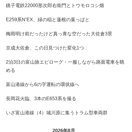
銚子電鉄22000形次郎右衛門とトウモロコシ畑
E259系N’EX、緑の稲と蓮根の葉っぱと
梅雨明け前だったけど真っ青な空だった大佐倉3景
京成大佐倉、この日見つけた変化1つ
2泊3日の富山旅エピローグ・一服しながら路面電車を眺
める
富山港線から6の字運転の環状線へ
長岡花火臨、3本のE653系を撮る
いざ富山港線（4）城川原に集うトラム型車両群
2026年8月