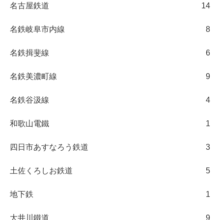
名古屋鉄道
14
名鉄岐阜市内線
8
名鉄揖斐線
6
名鉄美濃町線
9
名鉄谷汲線
4
和歌山電鐵
1
四日市あすなろう鉄道
3
土佐くろしお鉄道
5
地下鉄
1
大井川鐵道
9