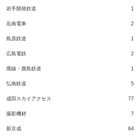
岩手開発鉄道
1
岳南電車
2
島原鉄道
1
広島電鉄
2
廃線・鹿島鉄道
1
弘南鉄道
5
成田スカイアクセス
77
撮影機材
7
新京成
64