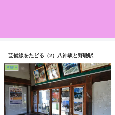
芸備線をたどる（2）八神駅と野馳駅
JR西日本