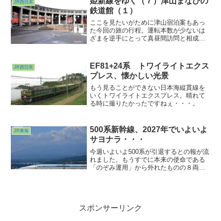
姫新線をゆく（７）津山まなびの
JR西日本
てているのかも？
鉄道館（１）
ここを見たいがために津山宿泊案もあっ
た今回の旅の行程。運転本数が少ないは
ざまを逆手にとって真昼間訪問と相成り
ました。立派な作り、豪華な車両群、さ
まざまな入館割引w。ほぼ貸切的に空いて
たので写真撮りまくり(^ ^;;まず今回は導
EF81+24系 トワイライトエクス
JR西日本
入部として全体がわかるような写真ばか
プレス、懐かしい光景
りを載せてみました。さて次回はアレの
ドアップw
もう見ることができない日本海縦貫線を
いくトワイライトエクスプレス。晴れて
る時に撮りたかったですねぇ・・・。
500系新幹線、2027年でいよいよ
JR東海
サヨナラ・・・
今週いよいよ500系が引退するとの報が流
れました。もうすでに本来の使命である
「のぞみ運用」から外れたものの８両編
成化エヴァンゲリオン化キティちゃん化
といった話題を提供し続けてきた車両で
したが登場から30年となる2027年にとう
とう引退ということのようです。
スポンサーリンク