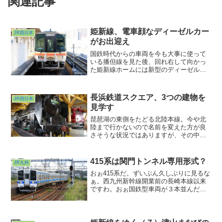
関連記事
姫新線、電車顔なディーゼルカー
JR西日本
がお出迎え
国鉄時代からの車両を今も大事に使って
いる播但線を見た後、回れ右して向かっ
た姫新線ホームには新型のディーゼルカ
ーが待機しておりました。・・・それで
ももう10年以上活躍しているそうです
が。新快速や北陸で見たことがあるよう
長浜鉄道スクエア、3つの建物を
JR西日本
なその顔立ち。自分的にはちょっと意外
見学す
な旅立ちとなりました。ここからしばし
前面展望旅となります。
琵琶湖の東側をたどる北陸本線。今や北
陸まで行かないので名前を変えた方が良
さそうな状況ではありますが、その中で
も特急も停まるようになった長浜に寄っ
てみました。そうここを見学するためで
す。長浜鉄道スクエア。３つの建物から
415系は関門トンネル専用形式？
JR九州
なる鉄道資料館です。
おぉ415系だ。ずいぶん久しぶりに見るな
ぁ。西九州新幹線開業前の長崎本線以来
ですわ。おぉ国鉄型車両が３本並んだ。
どうやら折り返し小倉行きになるようで
す。そうか今となっては交直両用車両は
このあたりでは415系しかいないのか。だ
からあまり遠くまでは行かない運用に充