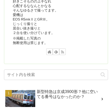
好きこそものの上手なれ
心配するななんとかなる
そんなゆるさで撮ってます。
愛機は
EOS R5mkⅡとGRⅢ。
じっくり撮りと
居合い抜き撮りと
２台を使い分けています。
※掲載した写真の
無断使用は禁じます。
新型特急は京成3900形？他に空い
てる番号はなかったのか？