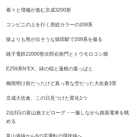
着々と増備が進む京成3200形
コンビニの上を行く房総カラーの209系
猿よりも熊が出そうな猿田駅で209系を撮る
銚子電鉄22000形次郎右衛門とトウモロコシ畑
E259系N’EX、緑の稲と蓮根の葉っぱと
梅雨明け前だったけど真っ青な空だった大佐倉3景
京成大佐倉、この日見つけた変化1つ
2泊3日の富山旅エピローグ・一服しながら路面電車を眺
める
富山港線から6の字運転の環状線へ