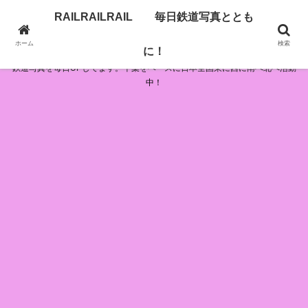
RAILRAILRAIL 毎日鉄道写真ととも
RAILRAILRAIL 毎日鉄道写真とともに！
ホーム
検索
に！
鉄道写真を毎日UPしてます。千葉をベースに日本全国東に西に南へ北へ活動
中！