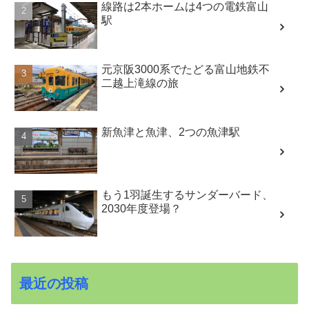
線路は2本ホームは4つの電鉄富山
駅
元京阪3000系でたどる富山地鉄不
二越上滝線の旅
新魚津と魚津、2つの魚津駅
もう1羽誕生するサンダーバード、
2030年度登場？
最近の投稿