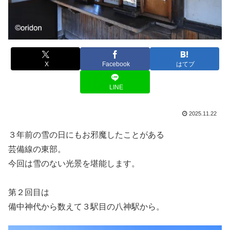
X
Facebook
はてブ
LINE
2025.11.22
３年前の雪の日にもお邪魔したことがある
芸備線の東部。
今回は雪のない光景を堪能します。
第２回目は
備中神代から数えて３駅目の八神駅から。