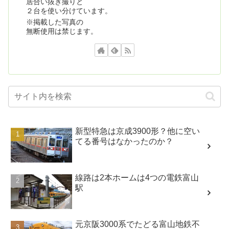
居合い抜き撮りと
２台を使い分けています。
※掲載した写真の
無断使用は禁じます。
新型特急は京成3900形？他に空い
てる番号はなかったのか？
線路は2本ホームは4つの電鉄富山
駅
元京阪3000系でたどる富山地鉄不