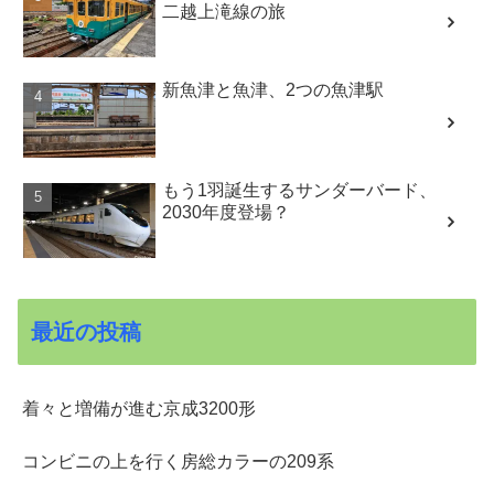
二越上滝線の旅
新魚津と魚津、2つの魚津駅
もう1羽誕生するサンダーバード、
2030年度登場？
最近の投稿
着々と増備が進む京成3200形
コンビニの上を行く房総カラーの209系