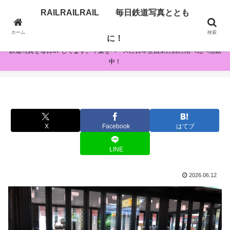
RAILRAILRAIL 毎日鉄道写真ととも
RAILRAILRAIL 毎日鉄道写真とともに！
ホーム
検索
に！
鉄道写真を毎日UPしてます。千葉をベースに日本全国東に西に南へ北へ活動
中！
X
Facebook
はてブ
LINE
2026.06.12