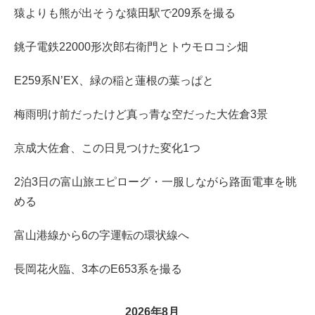
猿よりも熊が出そうな猿田駅で209系を撮る
銚子電鉄22000形次郎右衛門とトウモロコシ畑
E259系N’EX、緑の稲と蓮根の葉っぱと
梅雨明け前だったけど真っ青な空だった大佐倉3景
京成大佐倉、この日見つけた変化1つ
2泊3日の富山旅エピローグ・一服しながら路面電車を眺
める
富山港線から6の字運転の環状線へ
長岡花火臨、3本のE653系を撮る
2026年8月