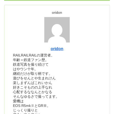
oridon
oridon
RAILRAILRAILの運営者。
年齢＝鉄道ファン歴。
鉄道写真を撮り続けて
はやウン十年。
継続だけが取り柄です。
遊びをせんとや生まれけん
楽しまずんばこれいかん
好きこそものの上手なれ
心配するななんとかなる
そんなゆるさで撮ってます。
愛機は
EOS R5mkⅡとGRⅢ。
じっくり撮りと