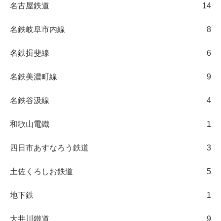
名古屋鉄道
14
名鉄岐阜市内線
8
名鉄揖斐線
6
名鉄美濃町線
9
名鉄谷汲線
4
和歌山電鐵
1
四日市あすなろう鉄道
3
土佐くろしお鉄道
5
地下鉄
1
大井川鐵道
9