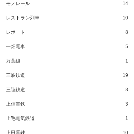
モノレール
14
レストラン列車
10
レポート
8
一畑電車
5
万葉線
1
三岐鉄道
19
三陸鉄道
8
上信電鉄
3
上毛電気鉄道
1
上田電鉄
10