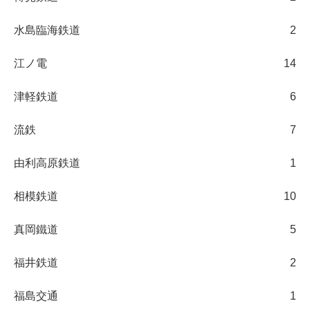
水島臨海鉄道
2
江ノ電
14
津軽鉄道
6
流鉄
7
由利高原鉄道
1
相模鉄道
10
真岡鐵道
5
福井鉄道
2
福島交通
1