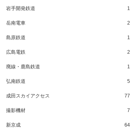
岩手開発鉄道
1
岳南電車
2
島原鉄道
1
広島電鉄
2
廃線・鹿島鉄道
1
弘南鉄道
5
成田スカイアクセス
77
撮影機材
7
新京成
64