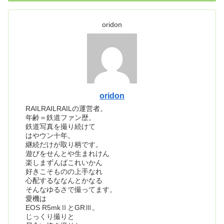
oridon
oridon
RAILRAILRAILの運営者。
年齢＝鉄道ファン歴。
鉄道写真を撮り続けて
はやウン十年。
継続だけが取り柄です。
遊びをせんとや生まれけん
楽しまずんばこれいかん
好きこそものの上手なれ
心配するななんとかなる
そんなゆるさで撮ってます。
愛機は
EOS R5mkⅡとGRⅢ。
じっくり撮りと