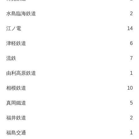
水島臨海鉄道
2
江ノ電
14
津軽鉄道
6
流鉄
7
由利高原鉄道
1
相模鉄道
10
真岡鐵道
5
福井鉄道
2
福島交通
1