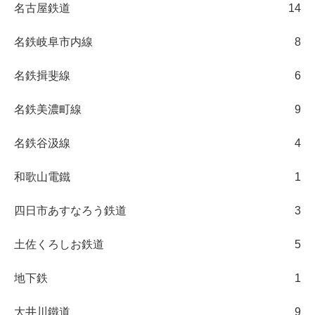
名古屋鉄道
14
名鉄岐阜市内線
8
名鉄揖斐線
6
名鉄美濃町線
9
名鉄谷汲線
4
和歌山電鐵
1
四日市あすなろう鉄道
3
土佐くろしお鉄道
5
地下鉄
1
大井川鐵道
9