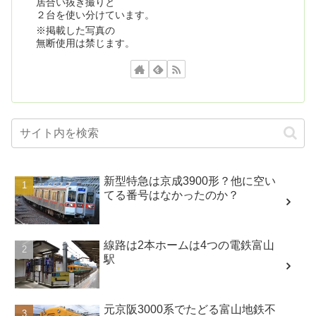
居合い抜き撮りと
２台を使い分けています。
※掲載した写真の
無断使用は禁じます。
新型特急は京成3900形？他に空い
てる番号はなかったのか？
線路は2本ホームは4つの電鉄富山
駅
元京阪3000系でたどる富山地鉄不