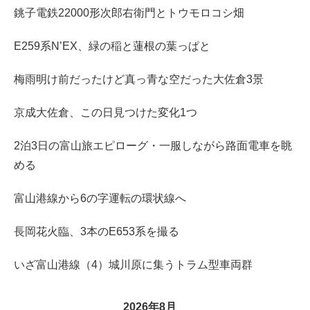
銚子電鉄22000形次郎右衛門とトウモロコシ畑
E259系N’EX、緑の稲と蓮根の葉っぱと
梅雨明け前だったけど真っ青な空だった大佐倉3景
京成大佐倉、この日見つけた変化1つ
2泊3日の富山旅エピローグ・一服しながら路面電車を眺
める
富山港線から6の字運転の環状線へ
長岡花火臨、3本のE653系を撮る
いざ富山港線（4）城川原に集うトラム型車両群
2026年8月