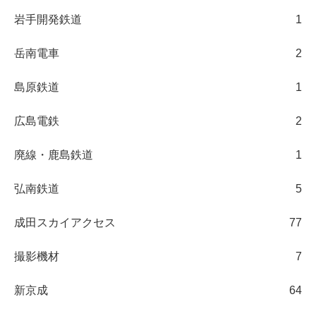
岩手開発鉄道
1
岳南電車
2
島原鉄道
1
広島電鉄
2
廃線・鹿島鉄道
1
弘南鉄道
5
成田スカイアクセス
77
撮影機材
7
新京成
64