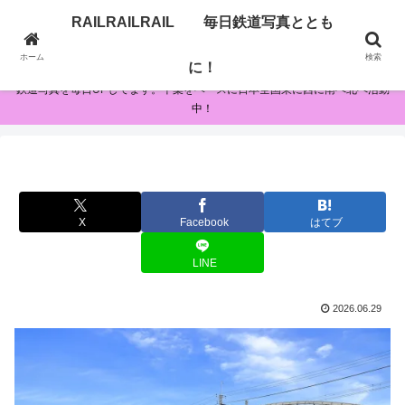
RAILRAILRAIL 毎日鉄道写真ととも
RAILRAILRAIL 毎日鉄道写真とともに！
ホーム
検索
に！
鉄道写真を毎日UPしてます。千葉をベースに日本全国東に西に南へ北へ活動
中！
X
Facebook
はてブ
LINE
2026.06.29