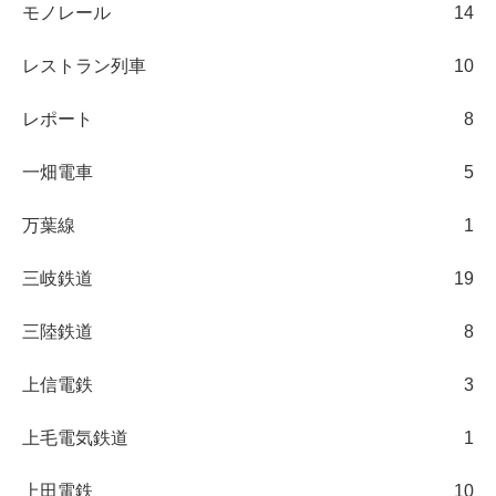
モノレール
14
レストラン列車
10
レポート
8
一畑電車
5
万葉線
1
三岐鉄道
19
三陸鉄道
8
上信電鉄
3
上毛電気鉄道
1
上田電鉄
10