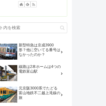
新型特急は京成3900
形？他に空いてる番号は
なかったのか？
線路は2本ホームは4つの
電鉄富山駅
元京阪3000系でたどる
富山地鉄不二越上滝線の
旅