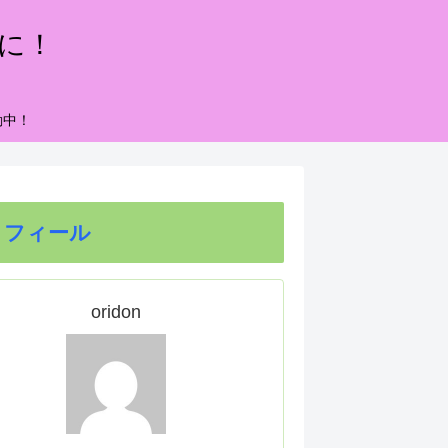
もに！
動中！
ロフィール
oridon