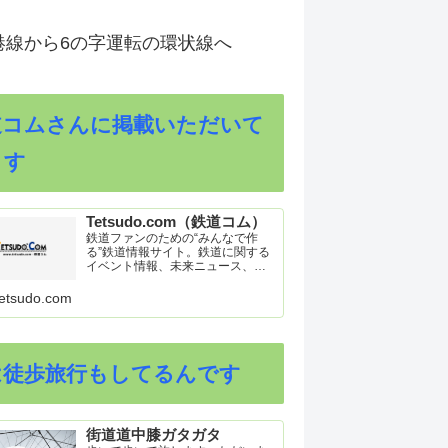
港線から6の字運転の環状線へ
道コムさんに掲載いただいて
ます
Tetsudo.com（鉄道コム）
鉄道ファンのための“みんなで作
る”鉄道情報サイト。鉄道に関する
イベント情報、未来ニュース、車
両トピックスを掲載。インターネ
ット上の公式リリース、ブログ、
etsudo.com
動画、つぶやきなどを集めたリン
ク集や、参加型ゲーム「駅つなゲ
ー」も提供。
は徒歩旅行もしてるんです
街道道中膝ガタガタ