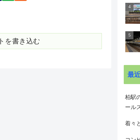
トを書き込む
最
柏駅の
ール
着々と
コン