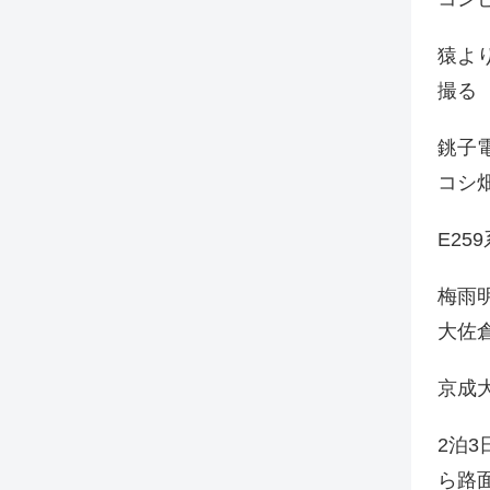
猿よ
撮る
銚子電
コシ
E25
梅雨
大佐
京成
2泊
ら路