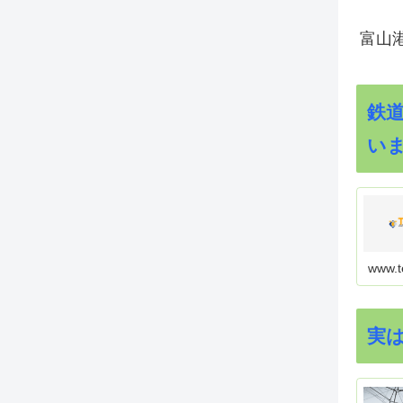
富山
鉄
い
www.t
実