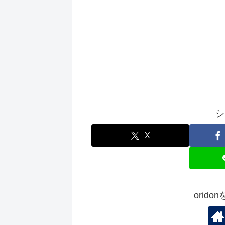
シ
X
orid