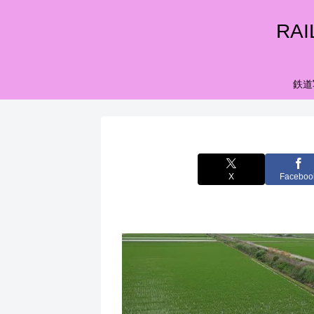
RA
鉄道
X
Faceboo