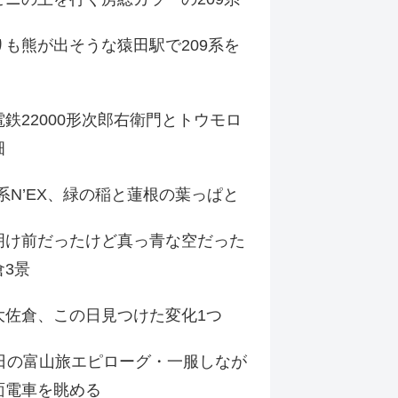
りも熊が出そうな猿田駅で209系を
鉄22000形次郎右衛門とトウモロ
畑
9系N’EX、緑の稲と蓮根の葉っぱと
明け前だったけど真っ青な空だった
倉3景
大佐倉、この日見つけた変化1つ
3日の富山旅エピローグ・一服しなが
面電車を眺める