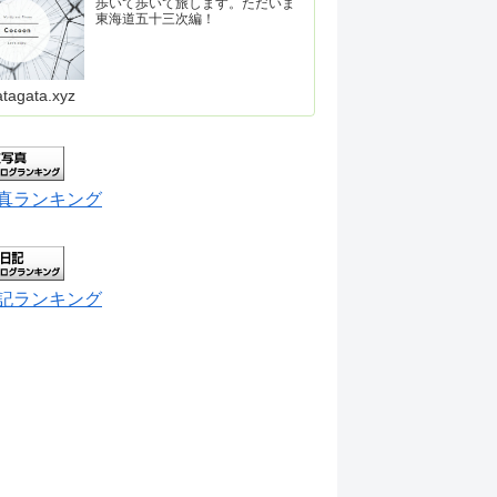
歩いて歩いて旅します。ただいま
東海道五十三次編！
atagata.xyz
真ランキング
記ランキング