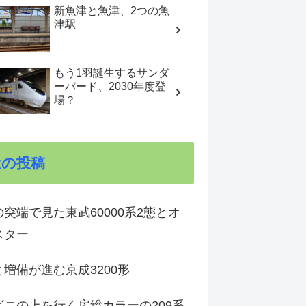
新魚津と魚津、2つの魚
津駅
もう1羽誕生するサンダ
ーバード、2030年度登
場？
近の投稿
突端で見た東武60000系2態とオ
スター
増備が進む京成3200形
ビニの上を行く房総カラーの209系