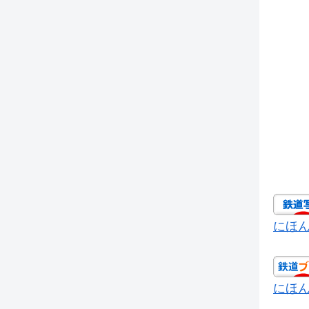
にほ
にほ