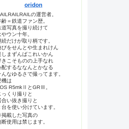
oridon
AILRAILRAILの運営者。
年齢＝鉄道ファン歴。
鉄道写真を撮り続けて
はやウン十年。
継続だけが取り柄です。
遊びをせんとや生まれけん
楽しまずんばこれいかん
好きこそものの上手なれ
心配するななんとかなる
そんなゆるさで撮ってます。
愛機は
EOS R5mkⅡとGRⅢ。
じっくり撮りと
居合い抜き撮りと
２台を使い分けています。
※掲載した写真の
無断使用は禁じます。