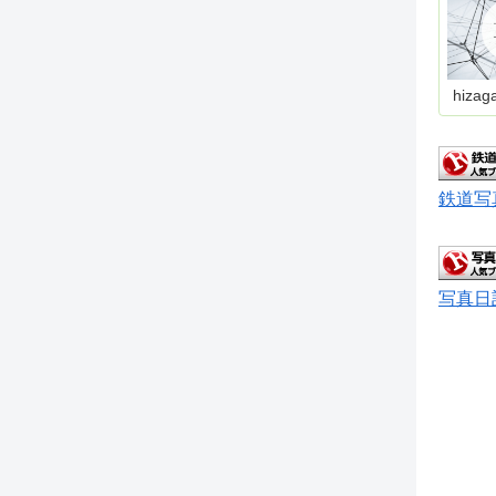
hizag
鉄道写
写真日