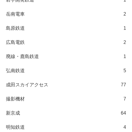
岳南電車
2
島原鉄道
1
広島電鉄
2
廃線・鹿島鉄道
1
弘南鉄道
5
成田スカイアクセス
77
撮影機材
7
新京成
64
明知鉄道
4