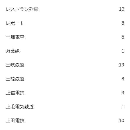
レストラン列車
10
レポート
8
一畑電車
5
万葉線
1
三岐鉄道
19
三陸鉄道
8
上信電鉄
3
上毛電気鉄道
1
上田電鉄
10