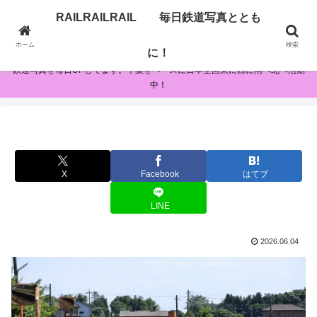
RAILRAILRAIL 毎日鉄道写真ととも
RAILRAILRAIL 毎日鉄道写真とともに！
ホーム
検索
に！
鉄道写真を毎日UPしてます。千葉をベースに日本全国東に西に南へ北へ活動
中！
X
Facebook
はてブ
LINE
2026.06.04