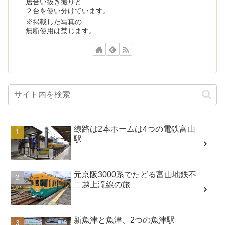
居合い抜き撮りと
２台を使い分けています。
※掲載した写真の
無断使用は禁じます。
線路は2本ホームは4つの電鉄富山
駅
元京阪3000系でたどる富山地鉄不
二越上滝線の旅
新魚津と魚津、2つの魚津駅