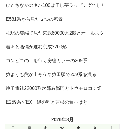
ひたちなかのキハ100は干し芋ラッピングでした
E531系から見た２つの窓景
柏駅の突端で見た東武60000系2態とオールスター
着々と増備が進む京成3200形
コンビニの上を行く房総カラーの209系
猿よりも熊が出そうな猿田駅で209系を撮る
銚子電鉄22000形次郎右衛門とトウモロコシ畑
E259系N’EX、緑の稲と蓮根の葉っぱと
2026年8月
日
月
火
水
木
金
土