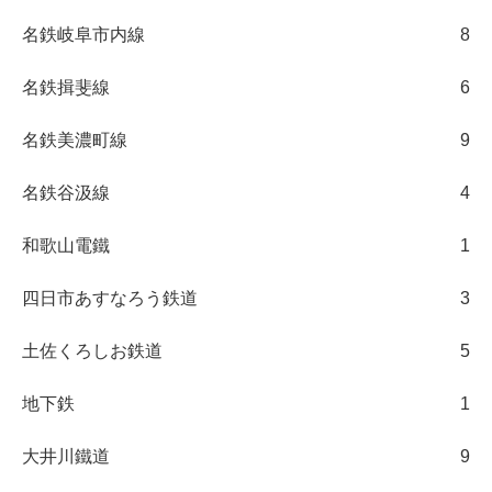
名鉄岐阜市内線
8
名鉄揖斐線
6
名鉄美濃町線
9
名鉄谷汲線
4
和歌山電鐵
1
四日市あすなろう鉄道
3
土佐くろしお鉄道
5
地下鉄
1
大井川鐵道
9