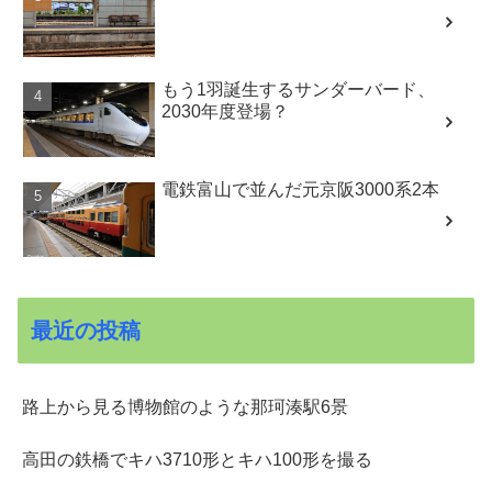
もう1羽誕生するサンダーバード、
2030年度登場？
電鉄富山で並んだ元京阪3000系2本
最近の投稿
路上から見る博物館のような那珂湊駅6景
高田の鉄橋でキハ3710形とキハ100形を撮る