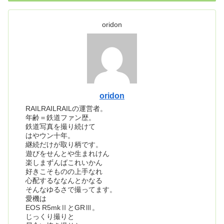
oridon
oridon
RAILRAILRAILの運営者。
年齢＝鉄道ファン歴。
鉄道写真を撮り続けて
はやウン十年。
継続だけが取り柄です。
遊びをせんとや生まれけん
楽しまずんばこれいかん
好きこそものの上手なれ
心配するななんとかなる
そんなゆるさで撮ってます。
愛機は
EOS R5mkⅡとGRⅢ。
じっくり撮りと