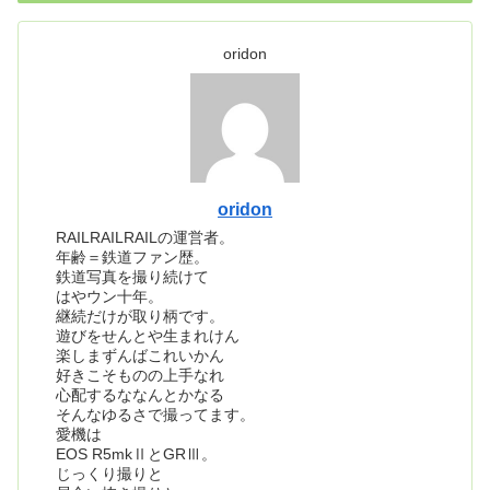
oridon
oridon
RAILRAILRAILの運営者。
年齢＝鉄道ファン歴。
鉄道写真を撮り続けて
はやウン十年。
継続だけが取り柄です。
遊びをせんとや生まれけん
楽しまずんばこれいかん
好きこそものの上手なれ
心配するななんとかなる
そんなゆるさで撮ってます。
愛機は
EOS R5mkⅡとGRⅢ。
じっくり撮りと