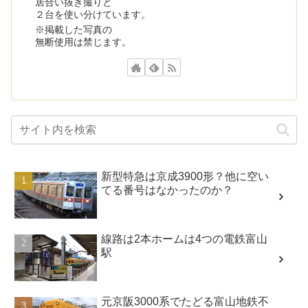
居合い抜き撮りと
２台を使い分けています。
※掲載した写真の
無断使用は禁じます。
新型特急は京成3900形？他に空い
てる番号はなかったのか？
線路は2本ホームは4つの電鉄富山
駅
元京阪3000系でたどる富山地鉄不