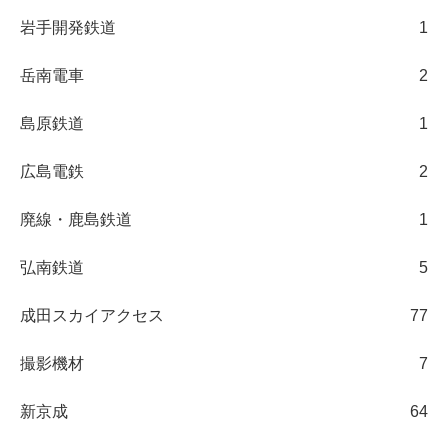
岩手開発鉄道
1
岳南電車
2
島原鉄道
1
広島電鉄
2
廃線・鹿島鉄道
1
弘南鉄道
5
成田スカイアクセス
77
撮影機材
7
新京成
64