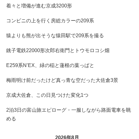
着々と増備が進む京成3200形
コンビニの上を行く房総カラーの209系
猿よりも熊が出そうな猿田駅で209系を撮る
銚子電鉄22000形次郎右衛門とトウモロコシ畑
E259系N’EX、緑の稲と蓮根の葉っぱと
梅雨明け前だったけど真っ青な空だった大佐倉3景
京成大佐倉、この日見つけた変化1つ
2泊3日の富山旅エピローグ・一服しながら路面電車を眺
める
2026年8月