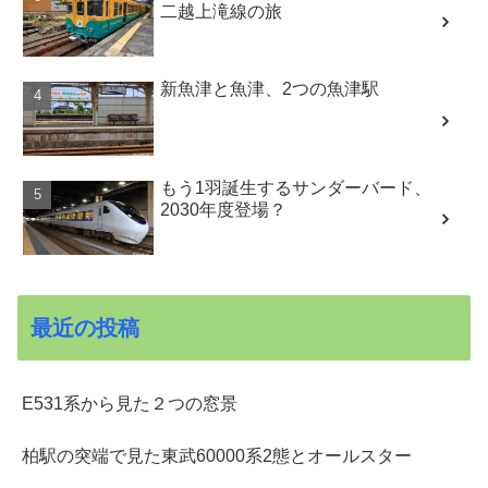
二越上滝線の旅
新魚津と魚津、2つの魚津駅
もう1羽誕生するサンダーバード、
2030年度登場？
最近の投稿
E531系から見た２つの窓景
柏駅の突端で見た東武60000系2態とオールスター