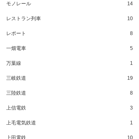
モノレール
14
レストラン列車
10
レポート
8
一畑電車
5
万葉線
1
三岐鉄道
19
三陸鉄道
8
上信電鉄
3
上毛電気鉄道
1
上田電鉄
10