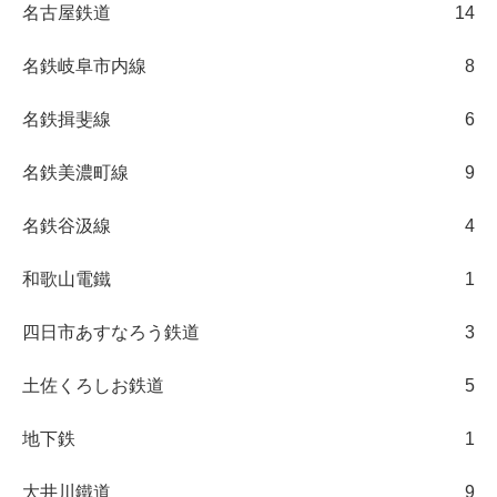
名古屋鉄道
14
名鉄岐阜市内線
8
名鉄揖斐線
6
名鉄美濃町線
9
名鉄谷汲線
4
和歌山電鐵
1
四日市あすなろう鉄道
3
土佐くろしお鉄道
5
地下鉄
1
大井川鐵道
9