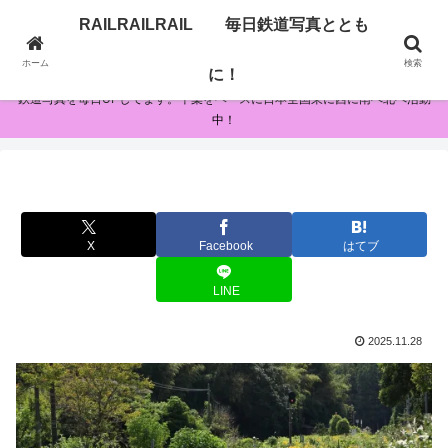
RAILRAILRAIL 毎日鉄道写真ととも
RAILRAILRAIL 毎日鉄道写真とともに！
ホーム
検索
に！
鉄道写真を毎日UPしてます。千葉をベースに日本全国東に西に南へ北へ活動
中！
X
Facebook
はてブ
LINE
2025.11.28