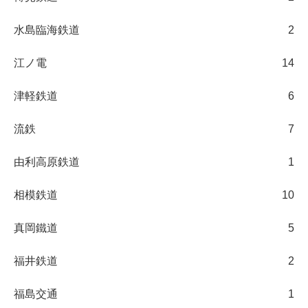
水島臨海鉄道
2
江ノ電
14
津軽鉄道
6
流鉄
7
由利高原鉄道
1
相模鉄道
10
真岡鐵道
5
福井鉄道
2
福島交通
1