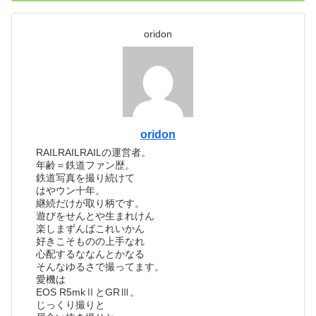
oridon
oridon
RAILRAILRAILの運営者。
年齢＝鉄道ファン歴。
鉄道写真を撮り続けて
はやウン十年。
継続だけが取り柄です。
遊びをせんとや生まれけん
楽しまずんばこれいかん
好きこそものの上手なれ
心配するななんとかなる
そんなゆるさで撮ってます。
愛機は
EOS R5mkⅡとGRⅢ。
じっくり撮りと