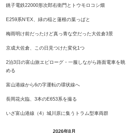
銚子電鉄22000形次郎右衛門とトウモロコシ畑
E259系N’EX、緑の稲と蓮根の葉っぱと
梅雨明け前だったけど真っ青な空だった大佐倉3景
京成大佐倉、この日見つけた変化1つ
2泊3日の富山旅エピローグ・一服しながら路面電車を眺
める
富山港線から6の字運転の環状線へ
長岡花火臨、3本のE653系を撮る
いざ富山港線（4）城川原に集うトラム型車両群
2026年8月