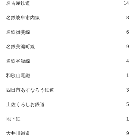
名古屋鉄道
14
名鉄岐阜市内線
8
名鉄揖斐線
6
名鉄美濃町線
9
名鉄谷汲線
4
和歌山電鐵
1
四日市あすなろう鉄道
3
土佐くろしお鉄道
5
地下鉄
1
大井川鐵道
9