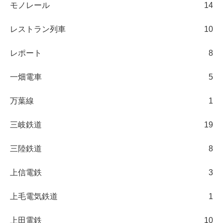
モノレール
14
レストラン列車
10
レポート
8
一畑電車
5
万葉線
1
三岐鉄道
19
三陸鉄道
8
上信電鉄
3
上毛電気鉄道
1
上田電鉄
10