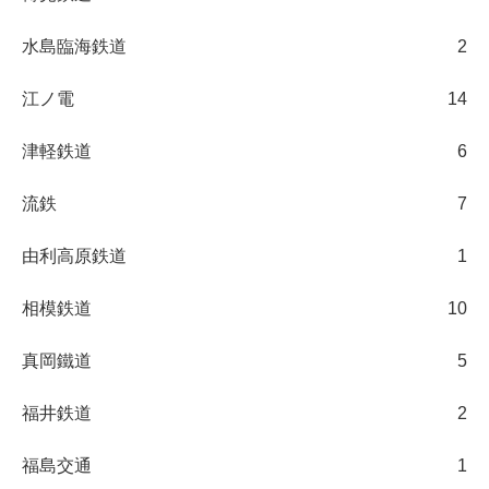
水島臨海鉄道
2
江ノ電
14
津軽鉄道
6
流鉄
7
由利高原鉄道
1
相模鉄道
10
真岡鐵道
5
福井鉄道
2
福島交通
1