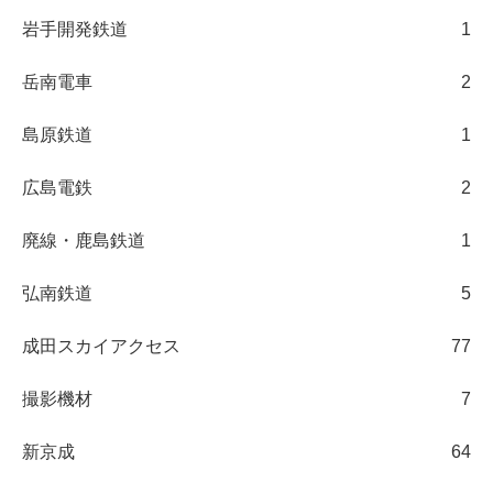
岩手開発鉄道
1
岳南電車
2
島原鉄道
1
広島電鉄
2
廃線・鹿島鉄道
1
弘南鉄道
5
成田スカイアクセス
77
撮影機材
7
新京成
64