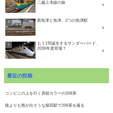
二越上滝線の旅
新魚津と魚津、2つの魚津駅
もう1羽誕生するサンダーバード、
2030年度登場？
最近の投稿
コンビニの上を行く房総カラーの209系
猿よりも熊が出そうな猿田駅で209系を撮る