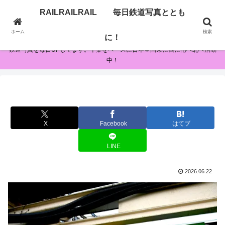
RAILRAILRAIL 毎日鉄道写真ととも
RAILRAILRAIL 毎日鉄道写真とともに！
ホーム
検索
に！
鉄道写真を毎日UPしてます。千葉をベースに日本全国東に西に南へ北へ活動
中！
X
Facebook
はてブ
LINE
2026.06.22