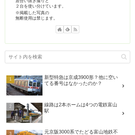
居合い抜き撮りと
２台を使い分けています。
※掲載した写真の
無断使用は禁じます。
新型特急は京成3900形？他に空い
てる番号はなかったのか？
線路は2本ホームは4つの電鉄富山
駅
元京阪3000系でたどる富山地鉄不