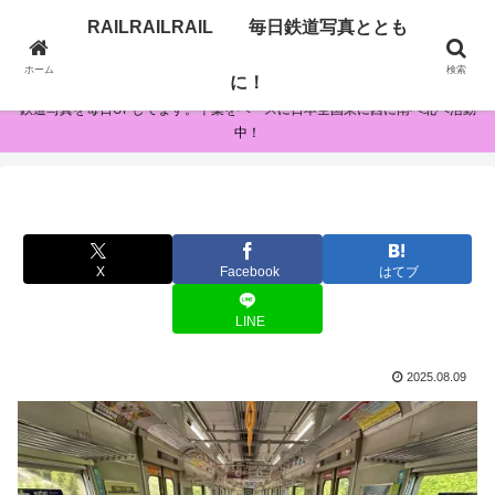
RAILRAILRAIL 毎日鉄道写真ととも
RAILRAILRAIL 毎日鉄道写真とともに！
ホーム
検索
に！
鉄道写真を毎日UPしてます。千葉をベースに日本全国東に西に南へ北へ活動
中！
X
Facebook
はてブ
LINE
2025.08.09