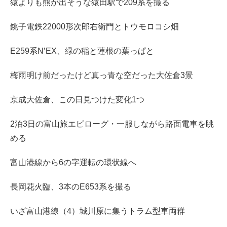
猿よりも熊が出そうな猿田駅で209系を撮る
銚子電鉄22000形次郎右衛門とトウモロコシ畑
E259系N’EX、緑の稲と蓮根の葉っぱと
梅雨明け前だったけど真っ青な空だった大佐倉3景
京成大佐倉、この日見つけた変化1つ
2泊3日の富山旅エピローグ・一服しながら路面電車を眺
める
富山港線から6の字運転の環状線へ
長岡花火臨、3本のE653系を撮る
いざ富山港線（4）城川原に集うトラム型車両群