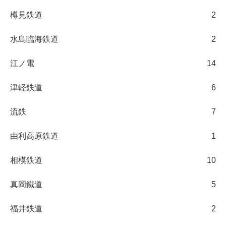
樽見鉄道
2
水島臨海鉄道
2
江ノ電
14
津軽鉄道
6
流鉄
7
由利高原鉄道
1
相模鉄道
10
真岡鐵道
5
福井鉄道
2