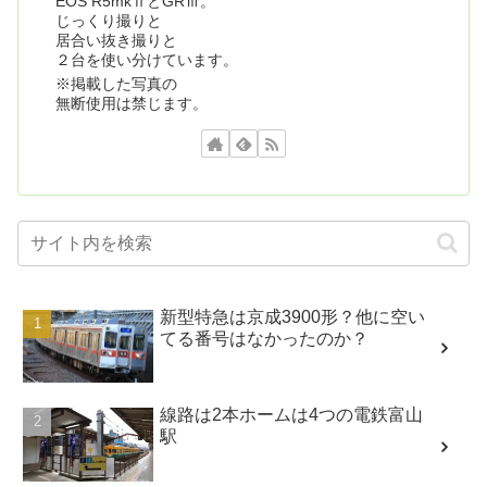
EOS R5mkⅡとGRⅢ。
じっくり撮りと
居合い抜き撮りと
２台を使い分けています。
※掲載した写真の
無断使用は禁じます。
新型特急は京成3900形？他に空い
てる番号はなかったのか？
線路は2本ホームは4つの電鉄富山
駅