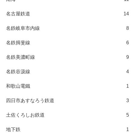
名古屋鉄道
14
名鉄岐阜市内線
8
名鉄揖斐線
6
名鉄美濃町線
9
名鉄谷汲線
4
和歌山電鐵
1
四日市あすなろう鉄道
3
土佐くろしお鉄道
5
地下鉄
1