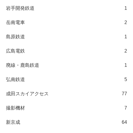
岩手開発鉄道
1
岳南電車
2
島原鉄道
1
広島電鉄
2
廃線・鹿島鉄道
1
弘南鉄道
5
成田スカイアクセス
77
撮影機材
7
新京成
64