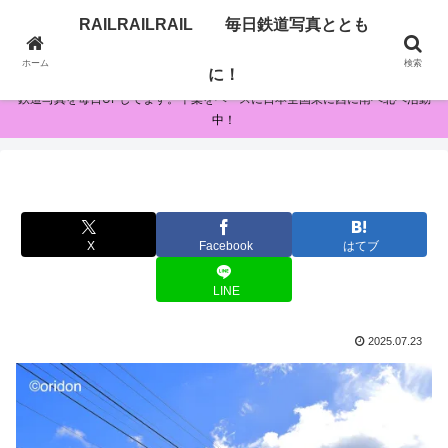
RAILRAILRAIL 毎日鉄道写真ととも
RAILRAILRAIL 毎日鉄道写真とともに！
ホーム
検索
に！
鉄道写真を毎日UPしてます。千葉をベースに日本全国東に西に南へ北へ活動
中！
X
Facebook
はてブ
LINE
2025.07.23