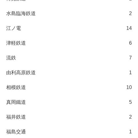
水島臨海鉄道
2
江ノ電
14
津軽鉄道
6
流鉄
7
由利高原鉄道
1
相模鉄道
10
真岡鐵道
5
福井鉄道
2
福島交通
1