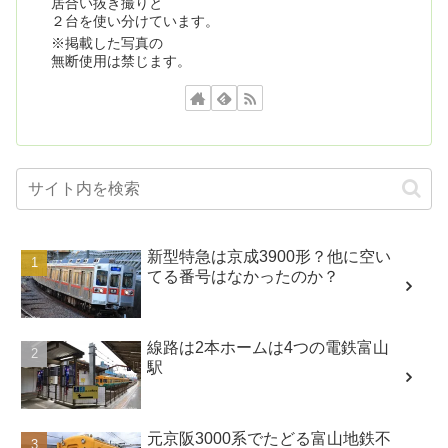
居合い抜き撮りと
２台を使い分けています。
※掲載した写真の
無断使用は禁じます。
新型特急は京成3900形？他に空い
てる番号はなかったのか？
線路は2本ホームは4つの電鉄富山
駅
元京阪3000系でたどる富山地鉄不