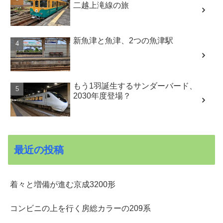
二越上滝線の旅
新魚津と魚津、2つの魚津駅
もう1羽誕生するサンダーバード、
2030年度登場？
最近の投稿
着々と増備が進む京成3200形
コンビニの上を行く房総カラーの209系