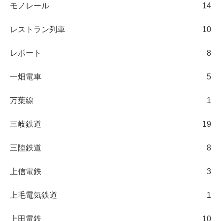
モノレール
14
レストラン列車
10
レポート
8
一畑電車
5
万葉線
1
三岐鉄道
19
三陸鉄道
8
上信電鉄
3
上毛電気鉄道
1
上田電鉄
10