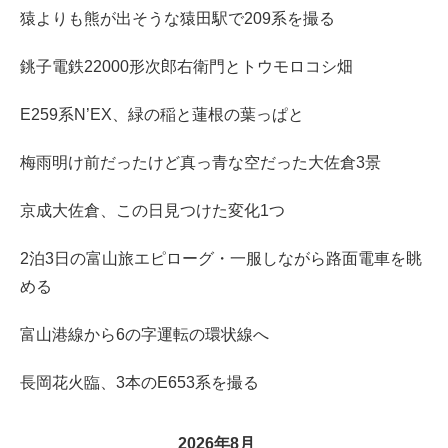
猿よりも熊が出そうな猿田駅で209系を撮る
銚子電鉄22000形次郎右衛門とトウモロコシ畑
E259系N’EX、緑の稲と蓮根の葉っぱと
梅雨明け前だったけど真っ青な空だった大佐倉3景
京成大佐倉、この日見つけた変化1つ
2泊3日の富山旅エピローグ・一服しながら路面電車を眺
める
富山港線から6の字運転の環状線へ
長岡花火臨、3本のE653系を撮る
2026年8月