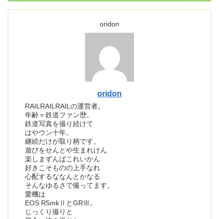
oridon
oridon
RAILRAILRAILの運営者。
年齢＝鉄道ファン歴。
鉄道写真を撮り続けて
はやウン十年。
継続だけが取り柄です。
遊びをせんとや生まれけん
楽しまずんばこれいかん
好きこそものの上手なれ
心配するななんとかなる
そんなゆるさで撮ってます。
愛機は
EOS R5mkⅡとGRⅢ。
じっくり撮りと