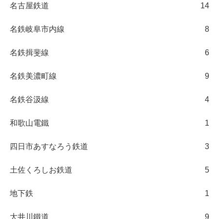
名古屋鉄道
14
名鉄岐阜市内線
8
名鉄揖斐線
6
名鉄美濃町線
9
名鉄谷汲線
4
和歌山電鐵
1
四日市あすなろう鉄道
3
土佐くろしお鉄道
5
地下鉄
1
大井川鐵道
9