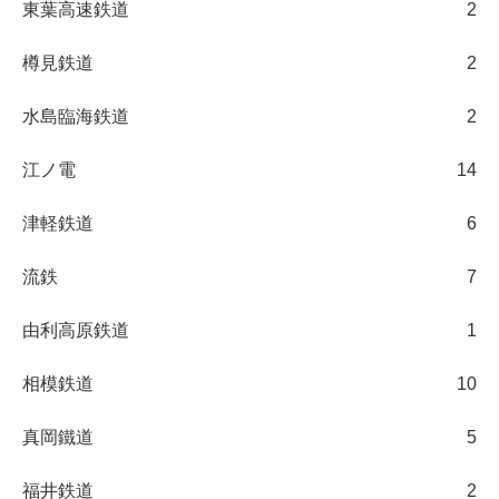
東葉高速鉄道
2
樽見鉄道
2
水島臨海鉄道
2
江ノ電
14
津軽鉄道
6
流鉄
7
由利高原鉄道
1
相模鉄道
10
真岡鐵道
5
福井鉄道
2