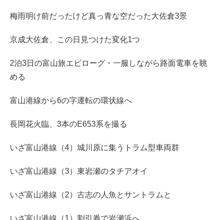
梅雨明け前だったけど真っ青な空だった大佐倉3景
京成大佐倉、この日見つけた変化1つ
2泊3日の富山旅エピローグ・一服しながら路面電車を眺
める
富山港線から6の字運転の環状線へ
長岡花火臨、3本のE653系を撮る
いざ富山港線（4）城川原に集うトラム型車両群
いざ富山港線（3）東岩瀬のタチアオイ
いざ富山港線（2）古志の人魚とサントラムと
いざ富山港線（1）割引券で岩瀬浜へ