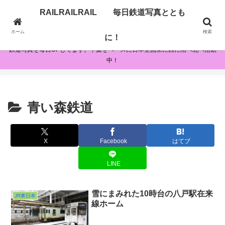
RAILRAILRAIL 毎日鉄道写真ととも
RAILRAILRAIL 毎日鉄道写真とともに！
ホーム
検索
に！
鉄道写真を毎日UPしてます。千葉をベースに日本全国東に西に南へ北へ活動
中！
青い森鉄道
X
Facebook
はてブ
LINE
雪にまみれた10時台の八戸駅在来
JR東日本
線ホーム