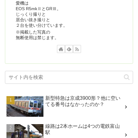
愛機は
EOS R5mkⅡとGRⅢ。
じっくり撮りと
居合い抜き撮りと
２台を使い分けています。
※掲載した写真の
無断使用は禁じます。
新型特急は京成3900形？他に空い
てる番号はなかったのか？
線路は2本ホームは4つの電鉄富山
駅