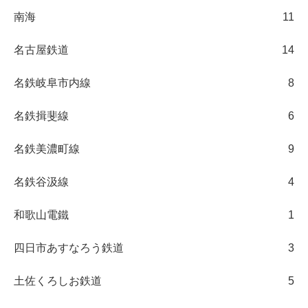
南海
11
名古屋鉄道
14
名鉄岐阜市内線
8
名鉄揖斐線
6
名鉄美濃町線
9
名鉄谷汲線
4
和歌山電鐵
1
四日市あすなろう鉄道
3
土佐くろしお鉄道
5