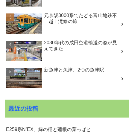
元京阪3000系でたどる富山地鉄不
二越上滝線の旅
2030年代の成田空港輸送の姿が見
えてきた
新魚津と魚津、2つの魚津駅
最近の投稿
E259系N’EX、緑の稲と蓮根の葉っぱと