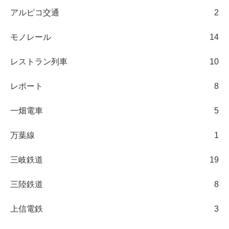
アルピコ交通
2
モノレール
14
レストラン列車
10
レポート
8
一畑電車
5
万葉線
1
三岐鉄道
19
三陸鉄道
8
上信電鉄
3