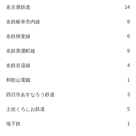
名古屋鉄道
14
名鉄岐阜市内線
8
名鉄揖斐線
6
名鉄美濃町線
9
名鉄谷汲線
4
和歌山電鐵
1
四日市あすなろう鉄道
3
土佐くろしお鉄道
5
地下鉄
1