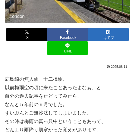
X
Facebook
はてブ
LINE
2025.08.11
鹿島線の無人駅・十二橋駅。
以前梅雨空の頃に来たことあったよなぁ、と
自分の過去記事をたどってみたら、
なんと５年前の６月でした。
ずいぶんとご無沙汰してしまいました。
その時は梅雨の真っ只中ということもあって、
どんより雨降り肌寒かった覚えがあります。