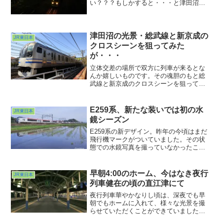
い？？？もしかすると・・・と津田沼駅
西方の陸橋に上がってみるとまぁよく焼
けてる久しぶりの夕焼けでした。こりゃ
撮らない手はないなwww夏至の頃はよく
ここで撮りましたがまさかお...
津田沼の光景・総武線と新京成の
JR東日本
クロスシーンを狙ってみた
が・・・
立体交差の場所で双方に列車が来るとな
んか嬉しいものです。その魂胆のもと総
武線と新京成のクロスシーンを狙ってみ
たのですが・・・。冷たい風の強さに根
負けしてしまいました(^ ^;;もう少しあっ
たかくなったらまた狙ってみようか？別
E259系、新たな装いでは初の水
JR東日本
の場所からトライするか？そんな作戦タ
鏡シーズン
イムが楽しくもあり、ですw
E259系の新デザイン。昨年の今頃はまだ
飛行機マークがついていました。その状
態での水鏡写真を撮っていなかったこと
に今頃気がつくという・・・。やはり飛
行機マークは必要だよなぁと思う昨今。
翼は無いよりあった方がいい。翼を剥が
早朝4:00のホーム、今はなき夜行
JR東日本
されたのはこの車両ではなく自分なのか
列車健在の頃の直江津にて
もしれませんな・・・ははは。さて、取
り返すぞ。
夜行列車華やかなりし頃は、深夜でも早
朝でもホームに入れて、様々な光景を撮
らせていただくことができていました。
夜行列車なきあとこんな光景を捉えるこ