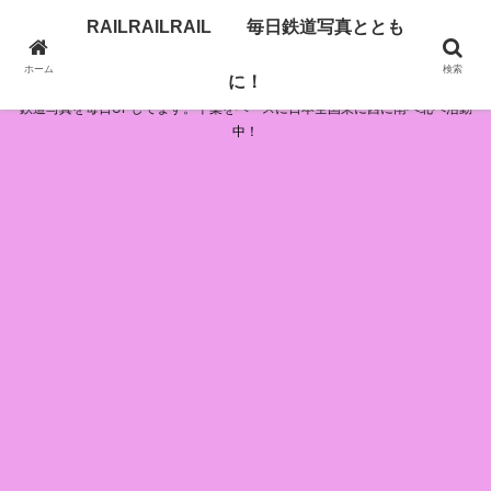
RAILRAILRAIL 毎日鉄道写真ととも
RAILRAILRAIL 毎日鉄道写真とともに！
ホーム
検索
に！
鉄道写真を毎日UPしてます。千葉をベースに日本全国東に西に南へ北へ活動
中！