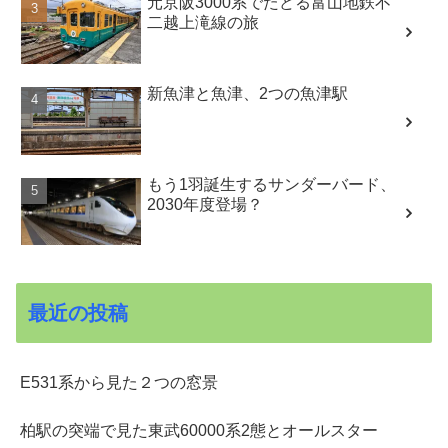
元京阪3000系でたどる富山地鉄不
二越上滝線の旅
新魚津と魚津、2つの魚津駅
もう1羽誕生するサンダーバード、
2030年度登場？
最近の投稿
E531系から見た２つの窓景
柏駅の突端で見た東武60000系2態とオールスター