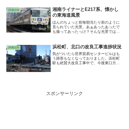
とはもうできないのでしょうか・・・
湘南ライナーとE217系、懐かし
JR東日本
の東海道風景
ほんのちょっと前毎朝当たり前のように
見られていた光景。あぁあったあったで
も撮ってあったっけ？そんな光景ではな
いでしょうか。湘南ブロックパターン塗
装の185系による湘南ライナー。これを撮
りに行った時この後に続く湘南ライナー
浜松町、北口の改良工事進捗状況
JR東日本
がことごとく貨物線経...
気がついたら世界貿易センタービルはも
う跡形もなくなっておりました。浜松町
駅も絶賛大改良工事中で、今後東口方面
へ繋がる高架が建設されるように見受け
られました。今回写真を撮った場所は展
望台のようになっていましたが、いずれ
は駅舎の一部となるのでしょうか。途中
経過の光景も興味深く見せていただきま
した。
スポンサーリンク