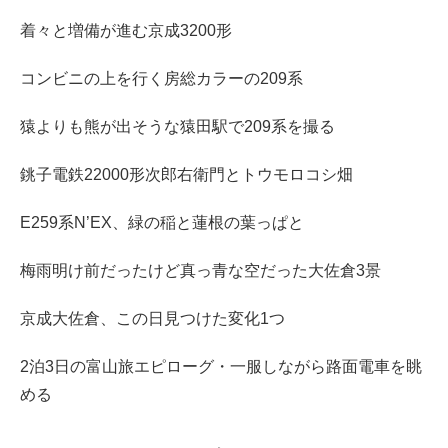
着々と増備が進む京成3200形
コンビニの上を行く房総カラーの209系
猿よりも熊が出そうな猿田駅で209系を撮る
銚子電鉄22000形次郎右衛門とトウモロコシ畑
E259系N’EX、緑の稲と蓮根の葉っぱと
梅雨明け前だったけど真っ青な空だった大佐倉3景
京成大佐倉、この日見つけた変化1つ
2泊3日の富山旅エピローグ・一服しながら路面電車を眺
める