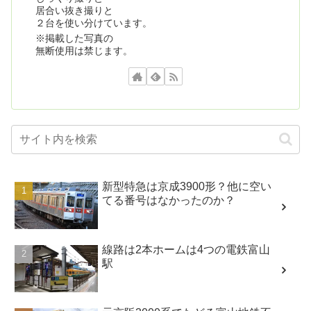
居合い抜き撮りと
２台を使い分けています。
※掲載した写真の
無断使用は禁じます。
新型特急は京成3900形？他に空い
てる番号はなかったのか？
線路は2本ホームは4つの電鉄富山
駅