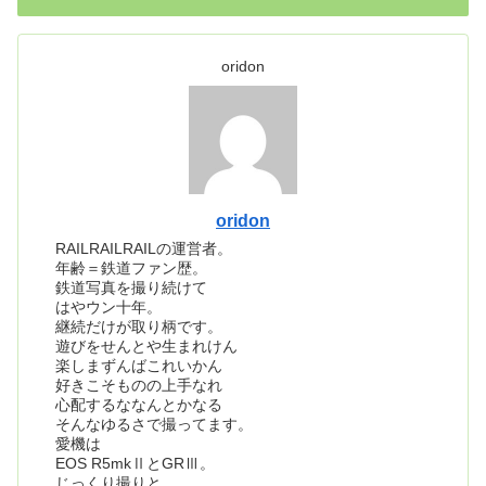
oridon
oridon
RAILRAILRAILの運営者。
年齢＝鉄道ファン歴。
鉄道写真を撮り続けて
はやウン十年。
継続だけが取り柄です。
遊びをせんとや生まれけん
楽しまずんばこれいかん
好きこそものの上手なれ
心配するななんとかなる
そんなゆるさで撮ってます。
愛機は
EOS R5mkⅡとGRⅢ。
じっくり撮りと