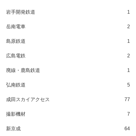
岩手開発鉄道
1
岳南電車
2
島原鉄道
1
広島電鉄
2
廃線・鹿島鉄道
1
弘南鉄道
5
成田スカイアクセス
77
撮影機材
7
新京成
64