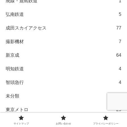
廃線・鹿島鉄道
1
弘南鉄道
5
成田スカイアクセス
77
撮影機材
7
新京成
64
明知鉄道
4
智頭急行
4
未分類
3
東京メトロ
29
東京臨海高速鉄道
2
サイトマップ
お問い合わせ
プライバシーポリシー