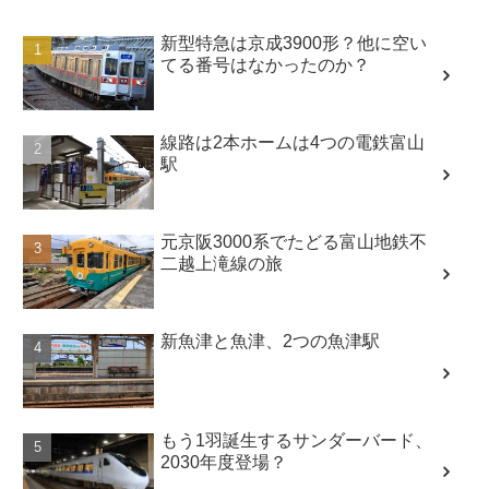
新型特急は京成3900形？他に空い
てる番号はなかったのか？
線路は2本ホームは4つの電鉄富山
駅
元京阪3000系でたどる富山地鉄不
二越上滝線の旅
新魚津と魚津、2つの魚津駅
もう1羽誕生するサンダーバード、
2030年度登場？