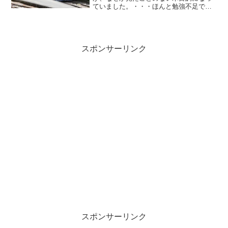
ていました。・・・ほんと勉強不足です
よね。トーマスの一派でしょうか、トビ
ーというのだそうです。この時はたまた
ま顔があっち向いちゃってたので、それ
とわかりませんでしたが、こっち向いて
たらなんとなくはわかったかもしれませ
スポンサーリンク
ん。やえもん世代には難問でしたw
スポンサーリンク