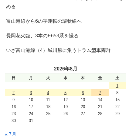
める
富山港線から6の字運転の環状線へ
長岡花火臨、3本のE653系を撮る
いざ富山港線（4）城川原に集うトラム型車両群
2026年8月
日
月
火
水
木
金
土
1
2
3
4
5
6
7
8
9
10
11
12
13
14
15
16
17
18
19
20
21
22
23
24
25
26
27
28
29
30
31
« 7月