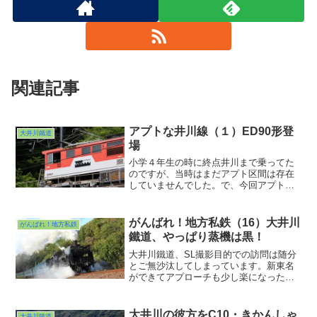
関連記事
アプトな井川線（１）ED90形登
大井川鐵道
場
小学４年生の時に終点井川まで乗ってた
のですが、当時はまだアプト区間は存在
していませんでした。で、今回アプト式
になってから初めての訪問でありまし
た。映像では散々みていたのですが、や
はり本物の迫力には敵いません。２両の
がんばれ！地方私鉄（16）大井川
がんばれ！地方私鉄
機関車が峠の往来を手助けする。ちょっ
鐵道、やっぱり蒸機は黒！
とかつての碓氷峠の光景を思い出してし
まったひとときでした。
大井川鐵道、SL撮影目的での訪問は随分
とご無沙汰してしまっています。新東名
ができてアプローチも少し楽になったこ
とだし、久しぶりに行ってみようかと。
できれば黒いオリジナルの姿がいいな
ぁ、個人的にはw
大井川の彼方をC10・きかんしゃ
大井川鐵道