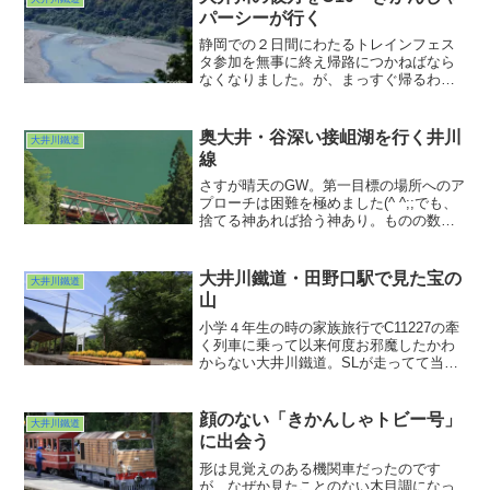
パーシーが行く
静岡での２日間にわたるトレインフェス
タ参加を無事に終え帰路につかねばなら
なくなりました。が、まっすぐ帰るわけ
もなく（おいおい）。しかし、パネルや
資材が満載なのでそれほど無理はすま
い。ということでまずは大井川鐵道へ。
奥大井・谷深い接岨湖を行く井川
大井川鐵道
線
さすが晴天のGW。第一目標の場所へのア
プローチは困難を極めました(^ ^;;でも、
捨てる神あれば拾う神あり。ものの数分
で代替地が見つかるという。こういうと
ころはほんとツイてるな。というわけで
奥大井の深い谷を撮りました。まぁ混雑
大井川鐵道・田野口駅で見た宝の
大井川鐵道
地はまた空いてる時に行けばいいさ。と
山
いうわけで初の井川線撮影でした。え？
まだ続くの？w
小学４年生の時の家族旅行でC11227の牽
く列車に乗って以来何度お邪魔したかわ
からない大井川鐵道。SLが走ってて当た
り前が頭にこびりついていて、現状の赤
錆線路が夢ではないかと・・・。それで
も区間運転SLや千頭の人出を見ると、大
顔のない「きかんしゃトビー号」
大井川鐵道
井川人気は高いなぁ、と。コロナが落ち
に出会う
着いてきた今、追い風にならんかなぁと
思うのですが・・・
形は見覚えのある機関車だったのです
が、なぜか見たことのない木目調になっ