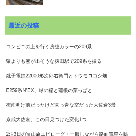
最近の投稿
コンビニの上を行く房総カラーの209系
猿よりも熊が出そうな猿田駅で209系を撮る
銚子電鉄22000形次郎右衛門とトウモロコシ畑
E259系N’EX、緑の稲と蓮根の葉っぱと
梅雨明け前だったけど真っ青な空だった大佐倉3景
京成大佐倉、この日見つけた変化1つ
2泊3日の富山旅エピローグ・一服しながら路面電車を眺