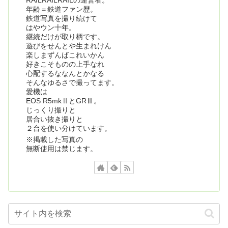
年齢＝鉄道ファン歴。
鉄道写真を撮り続けて
はやウン十年。
継続だけが取り柄です。
遊びをせんとや生まれけん
楽しまずんばこれいかん
好きこそものの上手なれ
心配するななんとかなる
そんなゆるさで撮ってます。
愛機は
EOS R5mkⅡとGRⅢ。
じっくり撮りと
居合い抜き撮りと
２台を使い分けています。
※掲載した写真の
無断使用は禁じます。