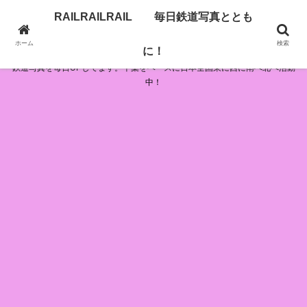
RAILRAILRAIL 毎日鉄道写真ととも
RAILRAILRAIL 毎日鉄道写真とともに！
ホーム
検索
に！
鉄道写真を毎日UPしてます。千葉をベースに日本全国東に西に南へ北へ活動
中！