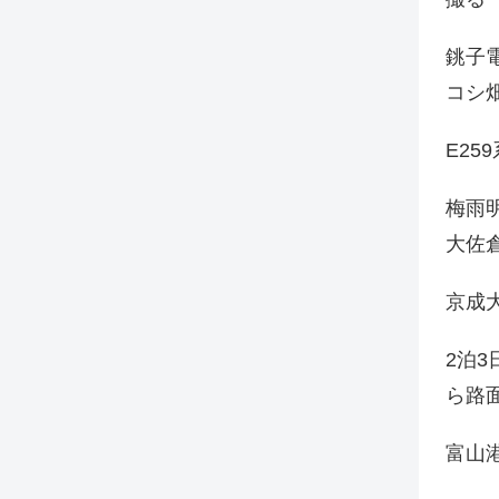
銚子電
コシ
E25
梅雨
大佐
京成
2泊
ら路
富山