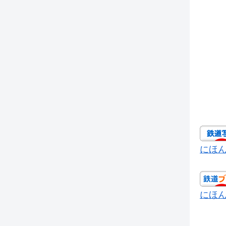
にほ
にほ