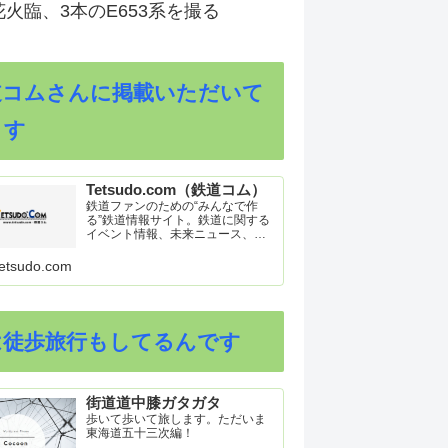
火臨、3本のE653系を撮る
道コムさんに掲載いただいて
ます
Tetsudo.com（鉄道コム）
鉄道ファンのための“みんなで作
る”鉄道情報サイト。鉄道に関する
イベント情報、未来ニュース、車
両トピックスを掲載。インターネ
ット上の公式リリース、ブログ、
etsudo.com
動画、つぶやきなどを集めたリン
ク集や、参加型ゲーム「駅つなゲ
ー」も提供。
は徒歩旅行もしてるんです
街道道中膝ガタガタ
歩いて歩いて旅します。ただいま
東海道五十三次編！