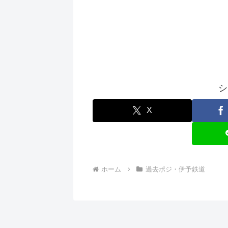
シ
X
ホーム
過去ポジ・伊予鉄道