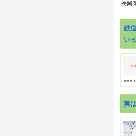
長岡花
鉄
い
www.t
実