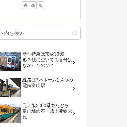
新型特急は京成3900
形？他に空いてる番号は
なかったのか？
線路は2本ホームは4つの
電鉄富山駅
元京阪3000系でたどる
富山地鉄不二越上滝線の
旅