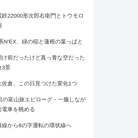
鉄22000形次郎右衛門とトウモロ
畑
9系N’EX、緑の稲と蓮根の葉っぱと
明け前だったけど真っ青な空だった
倉3景
大佐倉、この日見つけた変化1つ
3日の富山旅エピローグ・一服しなが
面電車を眺める
港線から6の字運転の環状線へ