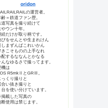
oridon
AILRAILRAILの運営者。
年齢＝鉄道ファン歴。
鉄道写真を撮り続けて
はやウン十年。
継続だけが取り柄です。
遊びをせんとや生まれけん
楽しまずんばこれいかん
好きこそものの上手なれ
心配するななんとかなる
そんなゆるさで撮ってます。
愛機は
EOS R5mkⅡとGRⅢ。
じっくり撮りと
居合い抜き撮りと
２台を使い分けています。
※掲載した写真の
無断使用は禁じます。