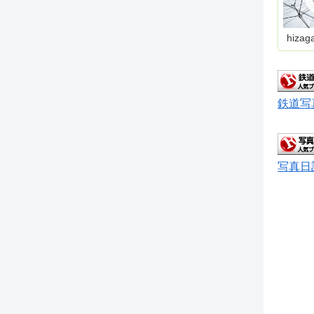
hizag
鉄道写
写真日