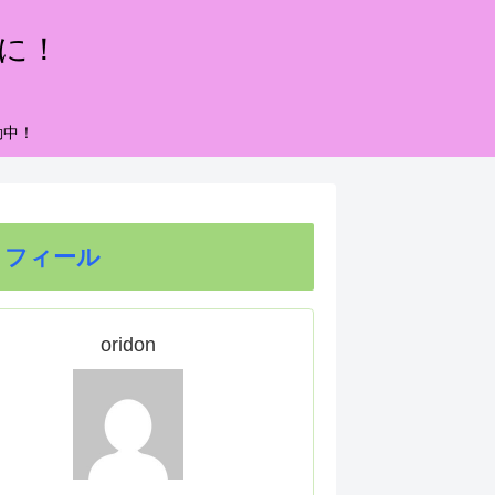
もに！
動中！
ロフィール
oridon