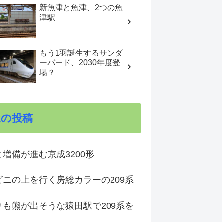
新魚津と魚津、2つの魚
津駅
もう1羽誕生するサンダ
ーバード、2030年度登
場？
近の投稿
増備が進む京成3200形
ビニの上を行く房総カラーの209系
りも熊が出そうな猿田駅で209系を