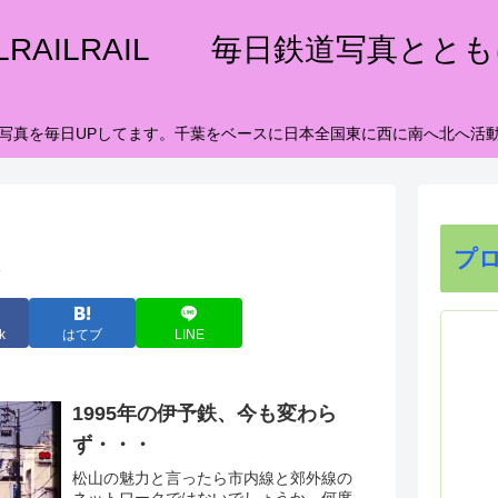
ILRAILRAIL 毎日鉄道写真とと
写真を毎日UPしてます。千葉をベースに日本全国東に西に南へ北へ活
プ
k
はてブ
LINE
1995年の伊予鉄、今も変わら
ず・・・
松山の魅力と言ったら市内線と郊外線の
ネットワークではないでしょうか。何度