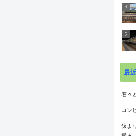
最
着々と
コン
猿よ
撮る