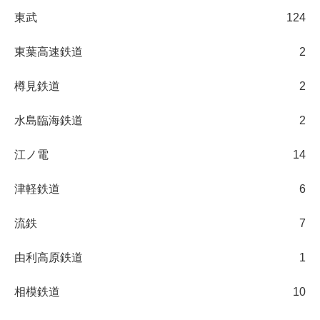
東武
124
東葉高速鉄道
2
樽見鉄道
2
水島臨海鉄道
2
江ノ電
14
津軽鉄道
6
流鉄
7
由利高原鉄道
1
相模鉄道
10