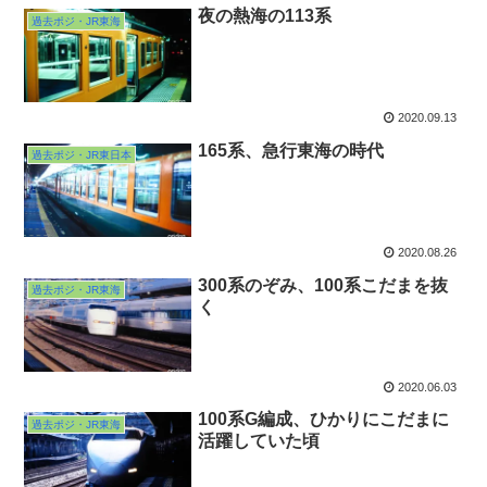
夜の熱海の113系
過去ポジ・JR東海
2020.09.13
165系、急行東海の時代
過去ポジ・JR東日本
2020.08.26
300系のぞみ、100系こだまを抜
過去ポジ・JR東海
く
2020.06.03
100系G編成、ひかりにこだまに
過去ポジ・JR東海
活躍していた頃