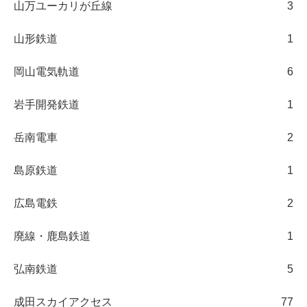
山万ユーカリが丘線
3
山形鉄道
1
岡山電気軌道
6
岩手開発鉄道
1
岳南電車
2
島原鉄道
1
広島電鉄
2
廃線・鹿島鉄道
1
弘南鉄道
5
成田スカイアクセス
77