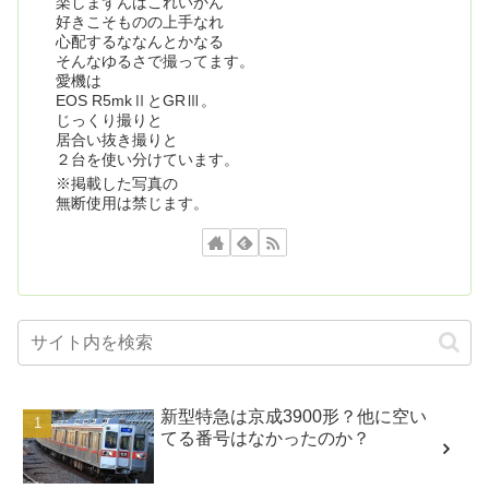
楽しまずんばこれいかん
好きこそものの上手なれ
心配するななんとかなる
そんなゆるさで撮ってます。
愛機は
EOS R5mkⅡとGRⅢ。
じっくり撮りと
居合い抜き撮りと
２台を使い分けています。
※掲載した写真の
無断使用は禁じます。
新型特急は京成3900形？他に空い
てる番号はなかったのか？