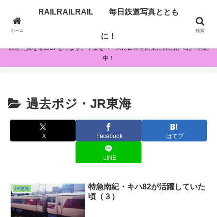
RAILRAILRAIL 毎日鉄道写真ととも
RAILRAILRAIL 毎日鉄道写真とともに！
ホーム
検索
に！
鉄道写真を毎日UPしてます。千葉をベースに日本全国東に西に南へ北へ活動
中！
過去ポジ・JR東海
X
Facebook
はてブ
LINE
特急南紀・キハ82が活躍していた
JR東海
頃（３）