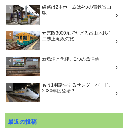
線路は2本ホームは4つの電鉄富山
駅
元京阪3000系でたどる富山地鉄不
二越上滝線の旅
新魚津と魚津、2つの魚津駅
もう1羽誕生するサンダーバード、
2030年度登場？
最近の投稿