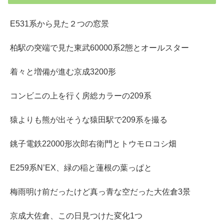
E531系から見た２つの窓景
柏駅の突端で見た東武60000系2態とオールスター
着々と増備が進む京成3200形
コンビニの上を行く房総カラーの209系
猿よりも熊が出そうな猿田駅で209系を撮る
銚子電鉄22000形次郎右衛門とトウモロコシ畑
E259系N’EX、緑の稲と蓮根の葉っぱと
梅雨明け前だったけど真っ青な空だった大佐倉3景
京成大佐倉、この日見つけた変化1つ