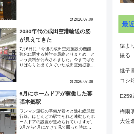
がっていくとだいたい5:30くらいになり
ます。そんな時間に撮った光景を何枚
か。
2026.07.09
最
2030年代の成田空港輸送の姿
が見えてきた
猿よ
7月6日に「今後の成田空港施設の機能
強化に関する検討会最終とりまとめ」と
撮る
いう資料が公表されました。今までぱら
りぱらりと出てきていた成田空港拡張に
銚子電
関連する情報がびっしりとまとめられた
資料。もちろん鉄道に関する記述も多か
コシ
ったので、とりあえず鉄道に関連すると
2026.07.08
ころを重点的に読んでみました。
6月にホームドアが稼働した幕
E25
張本郷駅
梅雨
ワンマン運転の準備が着々と進む総武緩
行線。ほとんどの駅でそれと連動したホ
大佐
ームドアの設置が進められていますが、
3月から4月にかけて見て回った時は船
橋、東船橋、津田沼、幕張本郷の４駅だ