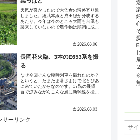
葉っぱと
天気が良かったので大佐倉の帰路寄り道
しました。総武本線と成田線が分岐する
あたり。今年は今のところ大雨も台風も
襲来していないので農作物は順調に成長
しているようです。まぁ猛暑は毎年のご
とく心配ではありますが・・・。で、い
つもなら線路際の稲にしか目が行かない
2026.08.06
のですが、この日は少し離れた大きな葉
っぱに目が行きました。
長岡花火臨、3本のE653系を撮
る
なぜ今回そんな臨時列車を撮れたのか？
というと、たまたま暑さよけで北とぴあ
に来ていたからなのです。17階の展望
台で涼みながらこんな風に新幹線を撮っ
たり、スペーシアを撮ったりしていたの
ですが・・・あら！？上野東京ラインの
線路上にコレが現われました。
2026.08.03
ンサーリンク