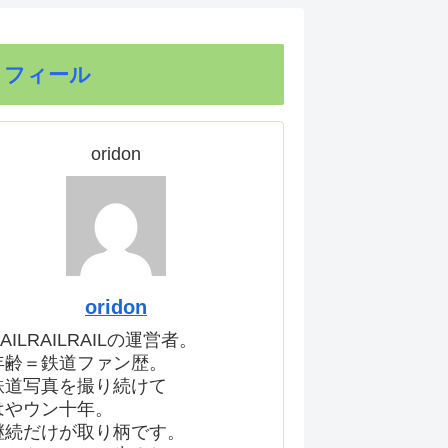
ロフィール
oridon
oridon
AILRAILRAILの運営者。
年齢＝鉄道ファン歴。
鉄道写真を撮り続けて
はやウン十年。
継続だけが取り柄です。