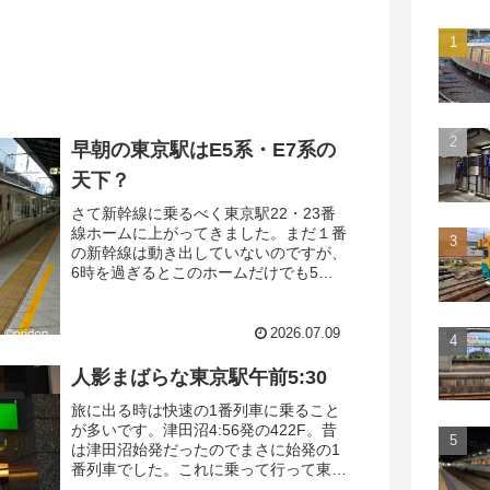
早朝の東京駅はE5系・E7系の
天下？
さて新幹線に乗るべく東京駅22・23番
線ホームに上がってきました。まだ１番
の新幹線は動き出していないのですが、
6時を過ぎるとこのホームだけでも5本
の発車が控えています。隣の20・21番
線も同じペースだとするとエラい本数に
なりますね。そんなことを考えていたら
2026.07.09
その6時台の発車に備えて続々と車両が
入り始めました。
人影まばらな東京駅午前5:30
旅に出る時は快速の1番列車に乗ること
が多いです。津田沼4:56発の422F。昔
は津田沼始発だったのでまさに始発の1
番列車でした。これに乗って行って東京
で降り、長いエスカレーターで地上に上