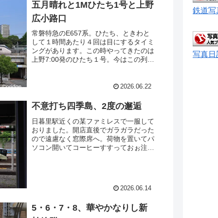
五月晴れと1Mひたち1号と上野
鉄道写
広小路口
常磐特急のE657系。ひたち、ときわと
して１時間あたり４回は目にするタイミ
ングがあります。この時やってきたのは
写真日
上野7:00発のひたち１号。今はこの列車
が１Mの列車番号を名乗っているんです
ね。私くらいの世代だと上野発の１Mっ
て言ったら583系のはつかりだろうなぁ
2026.06.22
んてセリフが飛び出てきそうw。
不意打ち四季島、2度の邂逅
日暮里駅近くの某ファミレスで一服して
おりました。開店直後でガラガラだった
ので遠慮なく窓際席へ。荷物を置いてパ
ソコン開いてコーヒーすすっておぉ注文
した朝飯来たなぁと思っていたら・・・
四季島がやってきました。右から左へ。
おそらくこれから上野から始まるツアー
に向けて尾久から回送されているところ
2026.06.14
なのでしょう。
5・6・7・8、華やかなりし新