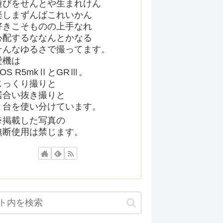
遊びをせんとや生まれけん
楽しまずんばこれいかん
好きこそものの上手なれ
心配するななんとかなる
そんなゆるさで撮ってます。
愛機は
EOS R5mkⅡとGRⅢ。
じっくり撮りと
居合い抜き撮りと
２台を使い分けています。
※掲載した写真の
無断使用は禁じます。