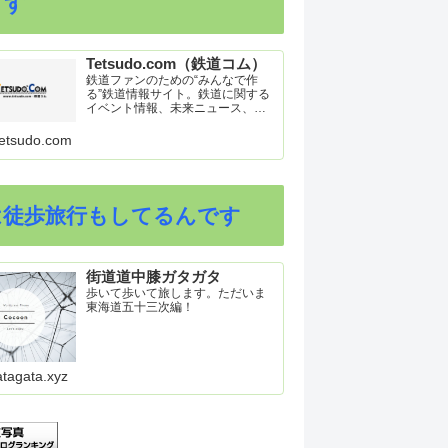
ます
Tetsudo.com（鉄道コム）
鉄道ファンのための“みんなで作
る”鉄道情報サイト。鉄道に関する
イベント情報、未来ニュース、車
両トピックスを掲載。インターネ
ット上の公式リリース、ブログ、
etsudo.com
動画、つぶやきなどを集めたリン
ク集や、参加型ゲーム「駅つなゲ
ー」も提供。
は徒歩旅行もしてるんです
街道道中膝ガタガタ
歩いて歩いて旅します。ただいま
東海道五十三次編！
atagata.xyz