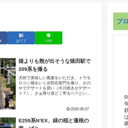
プ
k
はてブ
LINE
猿よりも熊が出そうな猿田駅で
209系を撮る
犬吠で美味しい蕎麦をいただき、トウモ
ロコシ畑をいく次郎右衛門を撮り、さの
やでデザートを買い（今川焼きがデザー
ト？）、さぁ帰り道どこ寄るべ？という
R
ことでここに寄ってみました。総武本線
猿田駅。銚子からわずか２駅でこんなに
緑に囲まれた駅にたどり着きます。
2026.08.07
E259系N’EX、緑の稲と蓮根の