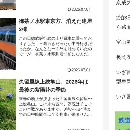
京成
けが未設置で残っていました。さて6月
になって変化はあったかな？と
2026.07.07
2泊
御茶ノ水駅東京方、消えた建屋
ら路
2棟
この日総武緩行線の上り電車に乗ってお
富山
りました。三鷹行きだったか中野行きだ
ったか。なんとなーく外を眺めていたの
ですが、御茶ノ水駅到着寸前になんだか
長岡花
よくわからないけれど違和感を感じまし
た。その違和感を確認すべく降りるつも
りはなかったのですが急遽降りてしまい
2026.07.01
いざ
ました。で、違和感を感じた方向を見て
みると・・・
型車
久留里線上総亀山、2026年は
最後の紫陽花の季節
いざ
来春の廃止が決まった久留里線久留里〜
上総亀山。この末端区間、朝晩はそこそ
この本数がありますが、9時から14時ま
での日中時間帯は全く列車が来ません。
鉄
そうなると乗るのも撮るのも時刻表との
にらめっこが必須。今回は朝の部にお邪
魔しました。