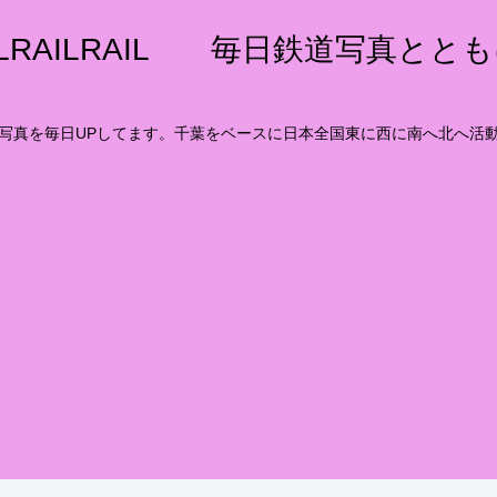
ILRAILRAIL 毎日鉄道写真とと
写真を毎日UPしてます。千葉をベースに日本全国東に西に南へ北へ活