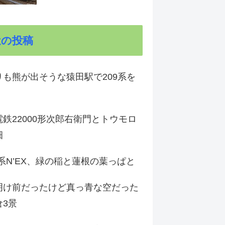
近の投稿
りも熊が出そうな猿田駅で209系を
鉄22000形次郎右衛門とトウモロ
畑
9系N’EX、緑の稲と蓮根の葉っぱと
明け前だったけど真っ青な空だった
倉3景