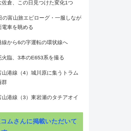
大佐倉、この日見つけた変化1つ
3日の富山旅エピローグ・一服しなが
面電車を眺める
港線から6の字運転の環状線へ
火臨、3本のE653系を撮る
富山港線（4）城川原に集うトラム
両群
富山港線（3）東岩瀬のタチアオイ
道コムさんに掲載いただいて