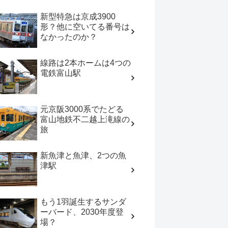
新型特急は京成3900
形？他に空いてる番号は
なかったのか？
線路は2本ホームは4つの
電鉄富山駅
元京阪3000系でたどる
富山地鉄不二越上滝線の
旅
新魚津と魚津、2つの魚
津駅
もう1羽誕生するサンダ
ーバード、2030年度登
場？