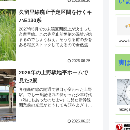
い
2026.06.26
久留里線廃止予定区間を行くキ
ハE130系
2027年3月での末端区間廃止が決まった
久留里線。この先廃止前恒例の混雑が始
まるのでしょうねぇ。そうなる前の姿を
www.t
ある程度ストックしてあるので全然焦る
気持ちはありませんが、GWと夏休みの
間の静かな時にサクッと見ておこうか
な、と思い、小湊鉄道側からひと山越え
2026.06.25
実
て久留里線側に出てきました。
2026年の上野駅地平ホームで
見た2景
各種新幹線の開通で役目が変わった上野
駅。でも一番記憶力の良かった少年時代
（私にもあったのだよw）に見た新幹線
開業前の光景がどうしても頭をよぎりま
hizag
すねぇ。今も夕ラッシュになるとこの地
平ホームから結構な数の上野始発の宇都
宮線・高崎線が発車しています。
2026.06.23