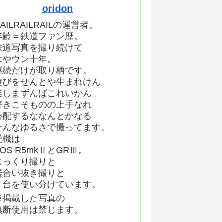
oridon
AILRAILRAILの運営者。
年齢＝鉄道ファン歴。
鉄道写真を撮り続けて
はやウン十年。
継続だけが取り柄です。
遊びをせんとや生まれけん
楽しまずんばこれいかん
好きこそものの上手なれ
心配するななんとかなる
そんなゆるさで撮ってます。
愛機は
EOS R5mkⅡとGRⅢ。
じっくり撮りと
居合い抜き撮りと
２台を使い分けています。
※掲載した写真の
無断使用は禁じます。