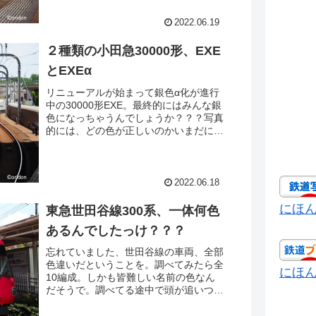
た。複々線をかっ飛ばす姿は見ていて気
持ちいいですね。最後の最後で晴れたの
2022.06.19
はツイてましたd(￣ ￣)
２種類の小田急30000形、EXE
とEXEα
リニューアルが始まって銀色α化が進行
中の30000形EXE。最終的にはみんな銀
色になっちゃうんでしょうか？？？写真
的には、どの色が正しいのかいまだによ
くわからないんですが、オリジナルカラ
ーの方がなんかしっくり落ち着くような
感じがします。善行在住時に毎日お世話
になってたEXE。今度はもっと郊外で撮
2022.06.18
ってみるか・・・。
にほ
東急世田谷線300系、一体何色
あるんでしたっけ？？？
忘れていました、世田谷線の車両、全部
色違いだということを。調べてみたら全
にほ
10編成。しかも皆難しい名前の色なん
だそうで。調べてる途中で頭が追いつか
なくなりました(^ ^;;撮ってる分には楽
しいけれど説明付けようとするとこりゃ