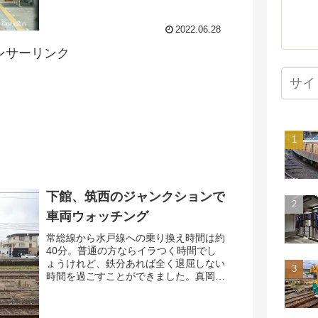
むべくのないか・・・と思ってたら、意
外な相手がやってきました。特別ラッピ
ング車。狙うよりもこういう偶然出会え
2022.06.28
た時の方がテンション上がりますねw
ンサーリンク
下館、筑西のジャンクションで
車両ウォッチング
常総線から水戸線への乗り換え時間は約
40分。普通の方ならイラつく時間でし
ょうけれど、鉄分あれば全く退屈しない
時間を過ごすことができました。真岡の
DEを観察したり、さっき乗ってた常総
線のディーゼルカーを眺めたり、反対方
向行きのワンマン改造されたE531系を