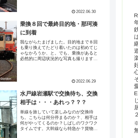
のはまだキハ20？が走ってた頃なの
で、何十年ぶりだぁ？時間帯のせいか、
非常に繁盛していた道中でした、写真は
2022.06.30
R
撮れなかったけど(T^T)
乗換８回で最終目的地・那珂湊
に到着
我ながらたまげました。目的地まで８回
も乗り換えてたどり着いたのは初めてじ
ゃなかろうか、と。でも、乗換があると
必然的に周辺状況的な写真も撮りますか
ら、それはそれでいろいろな収穫となっ
て楽しいかな、と。ただ今回失敗したな
ぁと思ったのは、写真撮りたいが故にほ
ぼほぼ立ちっぱで来てしまったこと。翌
2022.06.29
日相当なダメージが来ました。
水戸線岩瀬駅で交換待ち、交換
相手は・・・あれっ？？？
単線を旅していて楽しみなのが交換待
ち。こちらは何分停まるのか？、相手は
何がやってくるのか？しばしのワクワク
タイムです。大幹線なら特急か？貨物
か？と選択肢が増えますが、支線では望