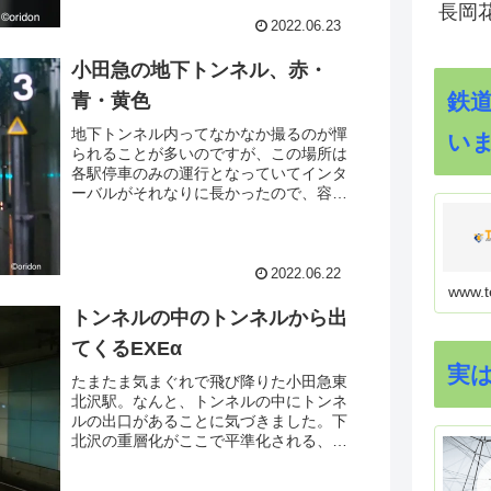
www。とにかく速い、そして揺れな
長岡花
い。これが21世紀に開業した鉄道か。
2022.06.23
そんな感嘆に浸れた乗車でした。
小田急の地下トンネル、赤・
鉄
青・黄色
地下トンネル内ってなかなか撮るのが憚
い
られることが多いのですが、この場所は
各駅停車のみの運行となっていてインタ
ーバルがそれなりに長かったので、容易
に安全を確保して撮ることができまし
た。デジタルテレコン（２倍）を使用し
て安全な場所から撮ってます。手振れ補
正はCよりOか？そんなことも検証でき
2022.06.22
ちゃった、トンネル内撮影でした。
www.t
トンネルの中のトンネルから出
てくるEXEα
実
たまたま気まぐれで飛び降りた小田急東
北沢駅。なんと、トンネルの中にトンネ
ルの出口があることに気づきました。下
北沢の重層化がここで平準化される、と
いうことなんでしょう。こんな光景が展
開しておりました。大学時代地平にあっ