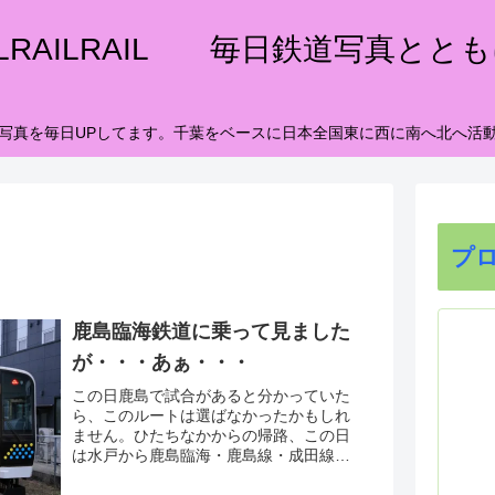
ILRAILRAIL 毎日鉄道写真とと
写真を毎日UPしてます。千葉をベースに日本全国東に西に南へ北へ活
プ
鹿島臨海鉄道に乗って見ました
が・・・あぁ・・・
この日鹿島で試合があると分かっていた
ら、このルートは選ばなかったかもしれ
ません。ひたちなかからの帰路、この日
は水戸から鹿島臨海・鹿島線・成田線の
ルートを選んでおりました。前回乗った