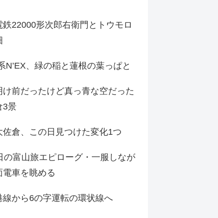
鉄22000形次郎右衛門とトウモロ
畑
9系N’EX、緑の稲と蓮根の葉っぱと
明け前だったけど真っ青な空だった
倉3景
大佐倉、この日見つけた変化1つ
3日の富山旅エピローグ・一服しなが
面電車を眺める
港線から6の字運転の環状線へ