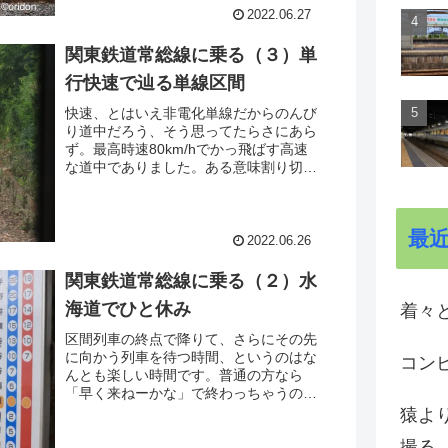
眺めたり。運転本数まばらでもジャンク
2022.06.27
ションはネタが豊富。よきかなw
関東鉄道常総線に乗る（３）単
行快速で辿る単線区間
快速、とはいえ非電化単線だからのんび
り道中だろう、そう思ってたらさにあら
ず。最高時速80km/hでかっ飛ばす高速
な道中でありました。ある意味割り切り
が功を奏した列車設定、とも言えるのか
な。停車駅ではそれなりの乗降、車内は
かなりの乗車率、そして思いのほか短い
最
所要時間。客層も偏りがないように見え
2022.06.26
ました。競争力あるわ、うん。
関東鉄道常総線に乗る（２）水
海道でひと休み
着々と
区間列車の終点で降りて、さらにその先
に向かう列車を待つ時間、というのはな
コン
んとも楽しい時間です。普通の方なら
「早く来ねーかな」で終わっちゃうので
しょうけれど、我々のような人種は駅や
猿よ
車両の観察タイムと化すから有意義なも
撮る
んですwww。しかも空いてたらなおさ