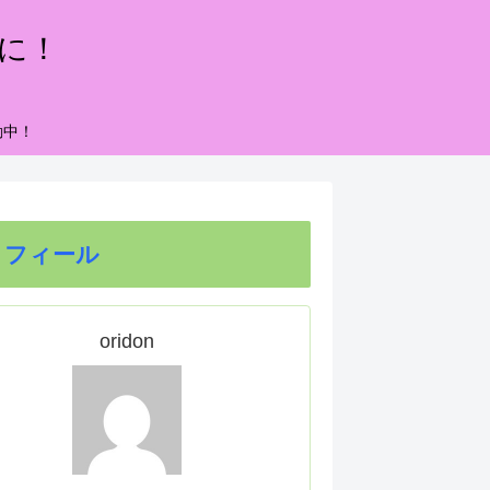
もに！
動中！
ロフィール
oridon