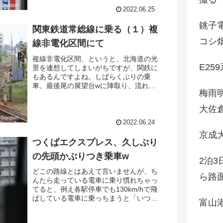
ら。この時もそんな感じでした。さて、
2022.06.25
ここから快速で北上します。
銚子電
関東鉄道常総線に乗る（１）複
コシ
線非電化区間にて
複線非電化区間、というと、北海道の光
E25
景を連想してしまいがちですが、関鉄に
もあるんですよね。しばらくぶりの乗
車。最後尾の展望台wに陣取り、流れゆ
梅雨
く複線の線路を眺めさせていただきまし
た。架線柱がないとこんなにも広々と感
大佐
じるものか・・・。改めて感嘆した次
第。この後終点下館まで乗り通します、
2022.06.24
立ちっぱでwww
京成
つくばエクスプレス、久しぶり
の先頭かぶりつき乗車w
2泊
どこの路線とはあえて言いませんが、ち
ら路
んたら走っている電車に乗り慣れちゃっ
てると、例え各駅停車でも130km/hで飛
ばしている電車に乗っちまうと「いつも
富山
のアレは何？？？」という感情がむくむ
くと持ち上がってきてしまいますわ