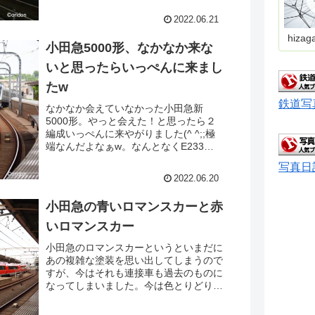
たこの駅を４年間見ていましたが、急行
線と緩行線の位置入れ替われど、人がい
2022.06.21
ない長閑さは変わってないですねw
hizag
小田急5000形、なかなか来な
いと思ったらいっぺんに来まし
たw
鉄道写
なかなか会えていなかった小田急新
5000形。やっと会えた！と思ったら２
編成いっぺんに来やがりました(^ ^;;極
端なんだよなぁw。なんとなくE233系
がベースになってそうな顔つきですが、
写真日
これからはこれ系の顔が増殖していくの
2022.06.20
でしょうか？？？各駅停車も10連が増
えてきた最近の小田急。しばらく来ない
小田急の青いロマンスカーと赤
うちに随分と変わりました。
いロマンスカー
小田急のロマンスカーというといまだに
あの複雑な塗装を思い出してしまうので
すが、今はそれも連接車も過去のものに
なってしまいました。今は色とりどりな
ロマンスカーが活躍する時代。今回はそ
の中でも青と赤に着目して撮ってみまし