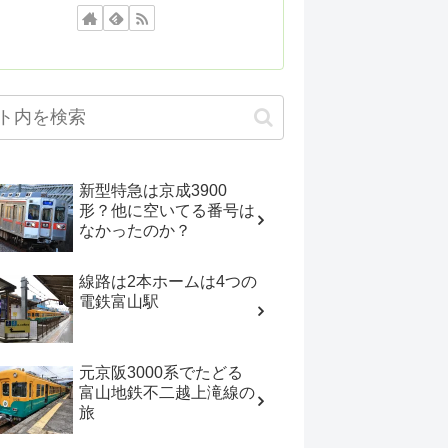
新型特急は京成3900
形？他に空いてる番号は
なかったのか？
線路は2本ホームは4つの
電鉄富山駅
元京阪3000系でたどる
富山地鉄不二越上滝線の
旅