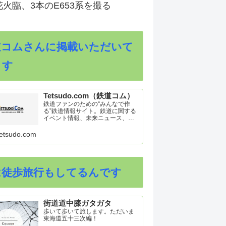
火臨、3本のE653系を撮る
道コムさんに掲載いただいて
ます
Tetsudo.com（鉄道コム）
鉄道ファンのための“みんなで作
る”鉄道情報サイト。鉄道に関する
イベント情報、未来ニュース、車
両トピックスを掲載。インターネ
ット上の公式リリース、ブログ、
etsudo.com
動画、つぶやきなどを集めたリン
ク集や、参加型ゲーム「駅つなゲ
ー」も提供。
は徒歩旅行もしてるんです
街道道中膝ガタガタ
歩いて歩いて旅します。ただいま
東海道五十三次編！