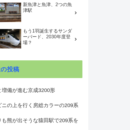
新魚津と魚津、2つの魚
津駅
もう1羽誕生するサンダ
ーバード、2030年度登
場？
近の投稿
増備が進む京成3200形
ビニの上を行く房総カラーの209系
りも熊が出そうな猿田駅で209系を