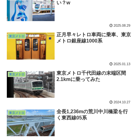
い？w
2025.08.29
正月早々レトロ車両に乗車、東京
東京メトロ
メトロ銀座線1000系
2025.01.13
東京メトロ千代田線の末端区間
東京メトロ
2.1kmに乗ってみた
2024.10.27
全長1,236mの荒川中川橋梁を行
東京メトロ
く東西線05系