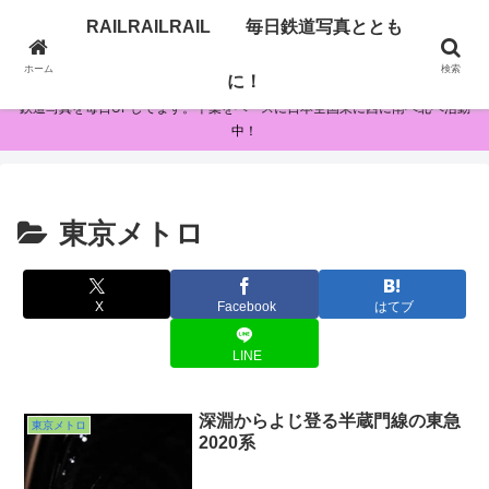
RAILRAILRAIL 毎日鉄道写真ととも
RAILRAILRAIL 毎日鉄道写真とともに！
ホーム
検索
に！
鉄道写真を毎日UPしてます。千葉をベースに日本全国東に西に南へ北へ活動
中！
東京メトロ
X
Facebook
はてブ
LINE
深淵からよじ登る半蔵門線の東急
東京メトロ
2020系