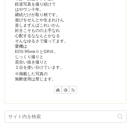
鉄道写真を撮り続けて
はやウン十年。
継続だけが取り柄です。
遊びをせんとや生まれけん
楽しまずんばこれいかん
好きこそものの上手なれ
心配するななんとかなる
そんなゆるさで撮ってます。
愛機は
EOS R5mkⅡとGRⅢ。
じっくり撮りと
居合い抜き撮りと
２台を使い分けています。
※掲載した写真の
無断使用は禁じます。