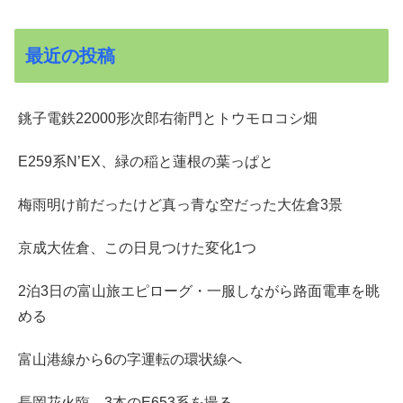
最近の投稿
銚子電鉄22000形次郎右衛門とトウモロコシ畑
E259系N’EX、緑の稲と蓮根の葉っぱと
梅雨明け前だったけど真っ青な空だった大佐倉3景
京成大佐倉、この日見つけた変化1つ
2泊3日の富山旅エピローグ・一服しながら路面電車を眺
める
富山港線から6の字運転の環状線へ
長岡花火臨、3本のE653系を撮る