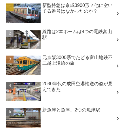
新型特急は京成3900形？他に空い
てる番号はなかったのか？
線路は2本ホームは4つの電鉄富山
駅
元京阪3000系でたどる富山地鉄不
二越上滝線の旅
2030年代の成田空港輸送の姿が見
えてきた
新魚津と魚津、2つの魚津駅