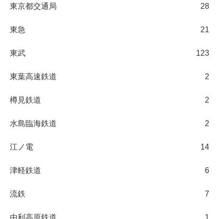
東京都交通局
28
東急
21
東武
123
東葉高速鉄道
2
樽見鉄道
2
水島臨海鉄道
2
江ノ電
14
津軽鉄道
6
流鉄
7
由利高原鉄道
1