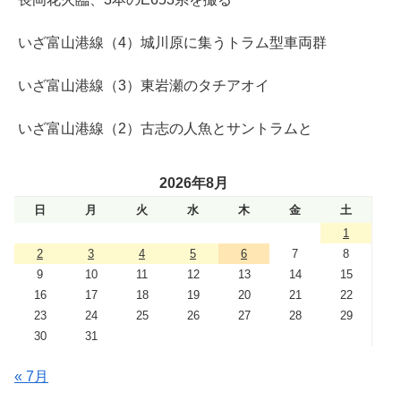
いざ富山港線（4）城川原に集うトラム型車両群
いざ富山港線（3）東岩瀬のタチアオイ
いざ富山港線（2）古志の人魚とサントラムと
2026年8月
日
月
火
水
木
金
土
1
2
3
4
5
6
7
8
9
10
11
12
13
14
15
16
17
18
19
20
21
22
23
24
25
26
27
28
29
30
31
« 7月