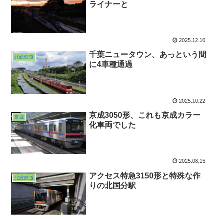
ライナーと
2025.12.10
千葉ニュータウン、あっという間
北総鉄道
に4車種通過
2025.10.22
京成3050形、これも京成カラー
京成
化車両でした
2025.08.15
アクセス特急3150形と特殊な作
北総鉄道
りの北国分駅