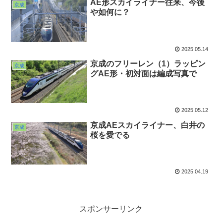
AE形スカイライナー往来、今後
京成
や如何に？
2025.05.14
京成のフリーレン（1）ラッピン
京成
グAE形・初対面は編成写真で
2025.05.12
京成AEスカイライナー、白井の
京成
桜を愛でる
2025.04.19
スポンサーリンク