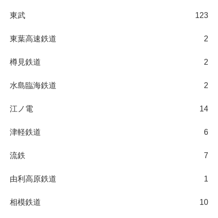
東武
123
東葉高速鉄道
2
樽見鉄道
2
水島臨海鉄道
2
江ノ電
14
津軽鉄道
6
流鉄
7
由利高原鉄道
1
相模鉄道
10