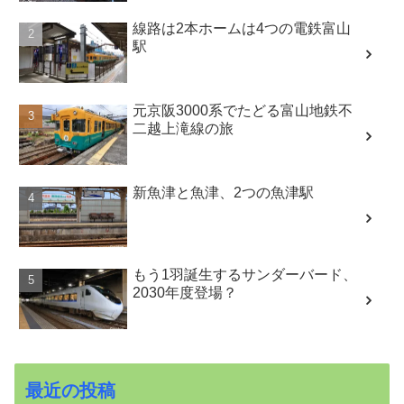
線路は2本ホームは4つの電鉄富山
駅
元京阪3000系でたどる富山地鉄不
二越上滝線の旅
新魚津と魚津、2つの魚津駅
もう1羽誕生するサンダーバード、
2030年度登場？
最近の投稿