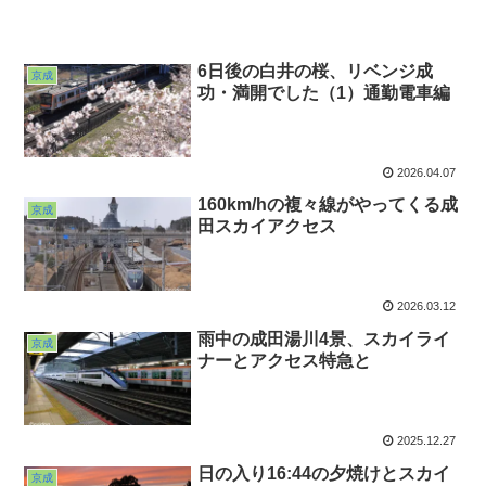
6日後の白井の桜、リベンジ成
京成
功・満開でした（1）通勤電車編
2026.04.07
160km/hの複々線がやってくる成
京成
田スカイアクセス
2026.03.12
雨中の成田湯川4景、スカイライ
京成
ナーとアクセス特急と
2025.12.27
日の入り16:44の夕焼けとスカイ
京成