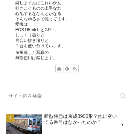
楽しまずんばこれいかん
好きこそものの上手なれ
心配するななんとかなる
そんなゆるさで撮ってます。
愛機は
EOS R5mkⅡとGRⅢ。
じっくり撮りと
居合い抜き撮りと
２台を使い分けています。
※掲載した写真の
無断使用は禁じます。
新型特急は京成3900形？他に空い
てる番号はなかったのか？