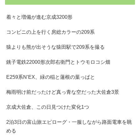
着々と増備が進む京成3200形
コンビニの上を行く房総カラーの209系
猿よりも熊が出そうな猿田駅で209系を撮る
銚子電鉄22000形次郎右衛門とトウモロコシ畑
E259系N’EX、緑の稲と蓮根の葉っぱと
梅雨明け前だったけど真っ青な空だった大佐倉3景
京成大佐倉、この日見つけた変化1つ
2泊3日の富山旅エピローグ・一服しながら路面電車を眺
める