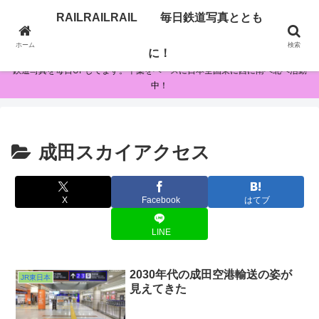
RAILRAILRAIL 毎日鉄道写真ととも
RAILRAILRAIL 毎日鉄道写真とともに！
ホーム
検索
に！
鉄道写真を毎日UPしてます。千葉をベースに日本全国東に西に南へ北へ活動
中！
成田スカイアクセス
X
Facebook
はてブ
LINE
2030年代の成田空港輸送の姿が
JR東日本
見えてきた