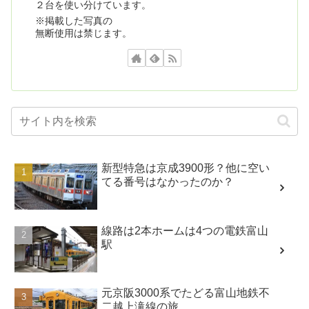
２台を使い分けています。
※掲載した写真の
無断使用は禁じます。
新型特急は京成3900形？他に空い
てる番号はなかったのか？
線路は2本ホームは4つの電鉄富山
駅
元京阪3000系でたどる富山地鉄不
二越上滝線の旅