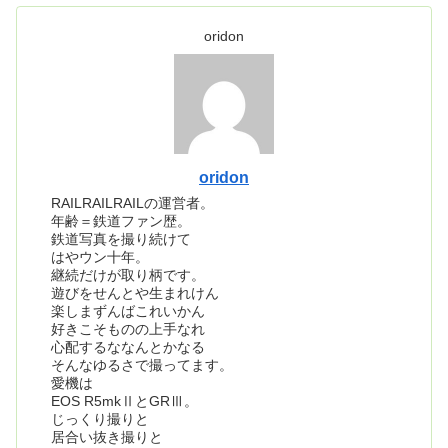
oridon
oridon
RAILRAILRAILの運営者。
年齢＝鉄道ファン歴。
鉄道写真を撮り続けて
はやウン十年。
継続だけが取り柄です。
遊びをせんとや生まれけん
楽しまずんばこれいかん
好きこそものの上手なれ
心配するななんとかなる
そんなゆるさで撮ってます。
愛機は
EOS R5mkⅡとGRⅢ。
じっくり撮りと
居合い抜き撮りと