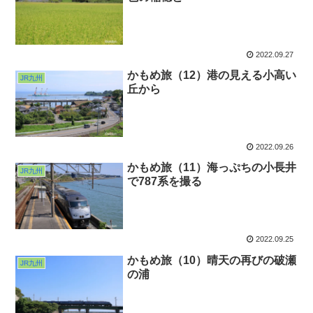
2022.09.27
かもめ旅（12）港の見える小高い
JR九州
丘から
2022.09.26
かもめ旅（11）海っぷちの小長井
JR九州
で787系を撮る
2022.09.25
かもめ旅（10）晴天の再びの破瀬
JR九州
の浦