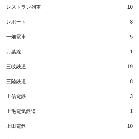
レストラン列車
10
レポート
8
一畑電車
5
万葉線
1
三岐鉄道
19
三陸鉄道
8
上信電鉄
3
上毛電気鉄道
1
上田電鉄
10