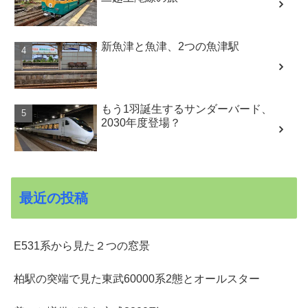
新魚津と魚津、2つの魚津駅
もう1羽誕生するサンダーバード、
2030年度登場？
最近の投稿
E531系から見た２つの窓景
柏駅の突端で見た東武60000系2態とオールスター