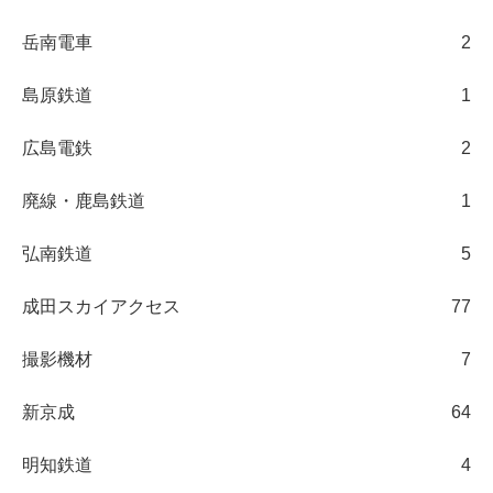
岳南電車
2
島原鉄道
1
広島電鉄
2
廃線・鹿島鉄道
1
弘南鉄道
5
成田スカイアクセス
77
撮影機材
7
新京成
64
明知鉄道
4