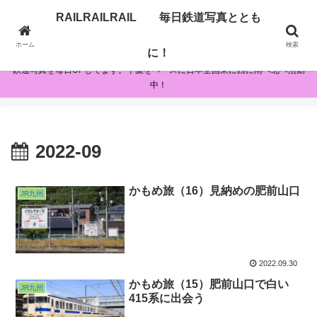
RAILRAILRAIL 毎日鉄道写真ととも
RAILRAILRAIL 毎日鉄道写真とともに！
ホーム
検索
に！
鉄道写真を毎日UPしてます。千葉をベースに日本全国東に西に南へ北へ活動
中！
2022-09
かもめ旅（16）見納めの肥前山口
JR九州
2022.09.30
かもめ旅（15）肥前山口で白い
JR九州
415系に出会う