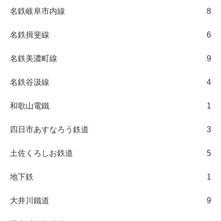
名鉄岐阜市内線
8
名鉄揖斐線
6
名鉄美濃町線
9
名鉄谷汲線
4
和歌山電鐵
1
四日市あすなろう鉄道
3
土佐くろしお鉄道
5
地下鉄
1
大井川鐵道
9