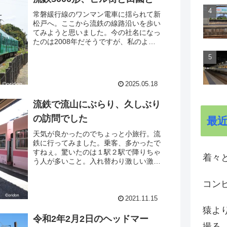
常磐緩行線のワンマン電車に揺られて新
松戸へ。ここから流鉄の線路沿いを歩い
てみようと思いました。今の社名になっ
たのは2008年だそうですが、私のよう
な世代だと総武流山電鉄と言った方がピ
ンときますねぇ、いまだにw。さて、武
蔵野線の北小金方面への支線の高架下あ
たりで面白い光景が見えました。
2025.05.18
流鉄で流山にぶらり、久しぶり
の訪問でした
最
天気が良かったのでちょっと小旅行。流
鉄に行ってみました。乗客、多かったで
すねぇ。驚いたのは１駅２駅で降りちゃ
着々と
う人が多いこと。入れ替わり激しい激し
い。こういうお気軽お手軽利用が多いん
だぁ、と、ちょっとした発見でした。小
コン
さな鉄道だからこその魅力？威力？なか
なかに興味深かった片道5.7キロの道の
2021.11.15
りでした。
猿よ
令和2年2月2日のヘッドマー
撮る