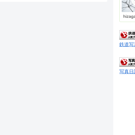
hizag
鉄道写
写真日