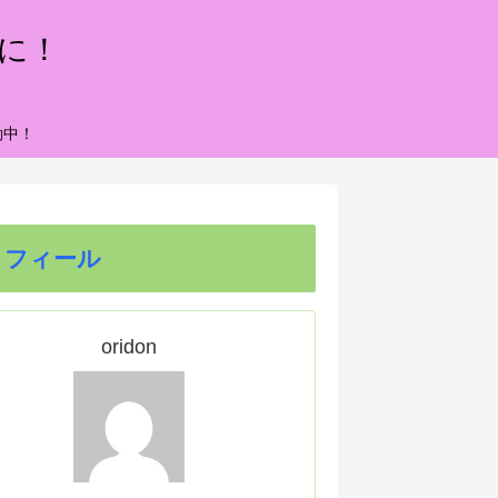
もに！
動中！
ロフィール
oridon