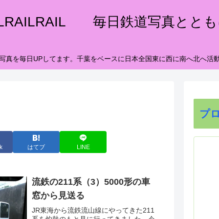
ILRAILRAIL 毎日鉄道写真とと
写真を毎日UPしてます。千葉をベースに日本全国東に西に南へ北へ活
プ
k
はてブ
LINE
流鉄の211系（3）5000形の車
窓から見送る
JR東海から流鉄流山線にやってきた211
系を灼熱のもと見に行ってきました。今