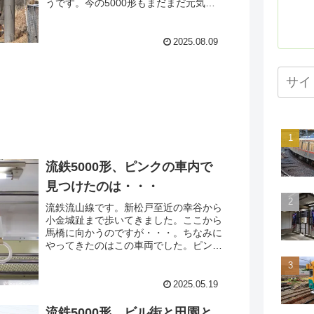
うです。今の5000形もまだまだ元気な
ように見えるんですけどねぇ。一番古い
ところでも運転開始が2010年だと言い
ますから第２の人生も早15年、という
2025.08.09
ことか。
流鉄5000形、ピンクの車内で
見つけたのは・・・
流鉄流山線です。新松戸至近の幸谷から
小金城趾まで歩いてきました。ここから
馬橋に向かうのですが・・・。ちなみに
やってきたのはこの車両でした。ピンク
色の車体だからさくら。シンプルでわか
りやすくていいですねw。空いていたの
でよっこいしょと座ってみると・・・
2025.05.19
流鉄5000形、ビル街と田園と