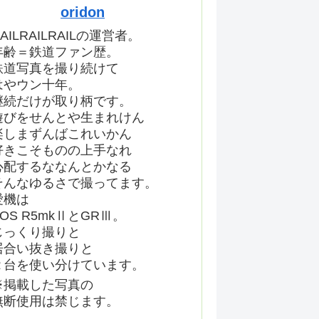
oridon
AILRAILRAILの運営者。
年齢＝鉄道ファン歴。
鉄道写真を撮り続けて
はやウン十年。
継続だけが取り柄です。
遊びをせんとや生まれけん
楽しまずんばこれいかん
好きこそものの上手なれ
心配するななんとかなる
そんなゆるさで撮ってます。
愛機は
EOS R5mkⅡとGRⅢ。
じっくり撮りと
居合い抜き撮りと
２台を使い分けています。
※掲載した写真の
無断使用は禁じます。