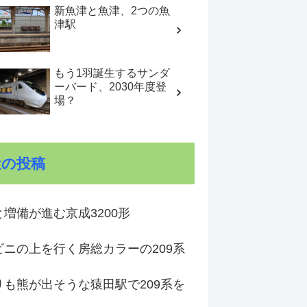
新魚津と魚津、2つの魚
津駅
もう1羽誕生するサンダ
ーバード、2030年度登
場？
近の投稿
増備が進む京成3200形
ビニの上を行く房総カラーの209系
りも熊が出そうな猿田駅で209系を