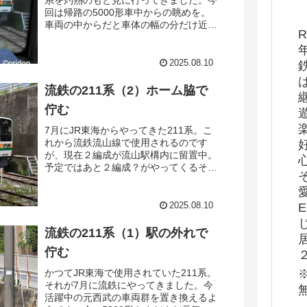
回は帰路の5000形車中からの眺めを。
車両の中からだと車体の幅の分だけ近づ
R
けますね。車両形式名と車番、どうなる
んでしょうね？ふと5000形の車内を見
てみると・・・
2025.08.10
流鉄の211系（2）ホーム脇で
佇む
7月にJR東海からやってきた211系。こ
れから流鉄流山線で使用されるのです
が、現在２編成が流山駅構内に留置中。
予定ではあと２編成？がやってくるそう
でそうなるとずいぶんと風景が変わって
いきそうです。今回はホームの脇に停め
られている編成の方を重点的にみてみよ
2025.08.10
うと思います。
流鉄の211系（1）駅の外れで
佇む
かつてJR東海で使用されていた211系。
それが7月に流鉄にやってきました。今
活躍中の元西武の車両群を置き換えるよ