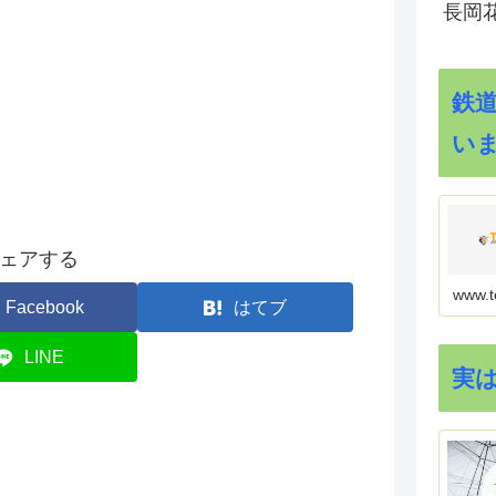
長岡花
鉄
い
ェアする
www.t
Facebook
はてブ
LINE
実