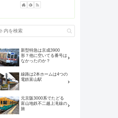
新型特急は京成3900
形？他に空いてる番号は
なかったのか？
線路は2本ホームは4つの
電鉄富山駅
元京阪3000系でたどる
富山地鉄不二越上滝線の
旅