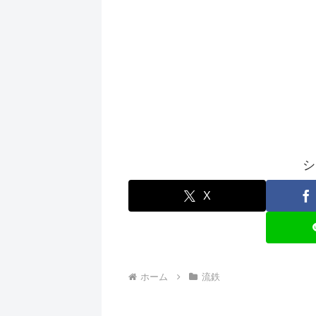
シ
X
ホーム
流鉄