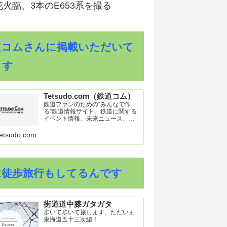
火臨、3本のE653系を撮る
道コムさんに掲載いただいて
ます
Tetsudo.com（鉄道コム）
鉄道ファンのための“みんなで作
る”鉄道情報サイト。鉄道に関する
イベント情報、未来ニュース、車
両トピックスを掲載。インターネ
ット上の公式リリース、ブログ、
etsudo.com
動画、つぶやきなどを集めたリン
ク集や、参加型ゲーム「駅つなゲ
ー」も提供。
は徒歩旅行もしてるんです
街道道中膝ガタガタ
歩いて歩いて旅します。ただいま
東海道五十三次編！