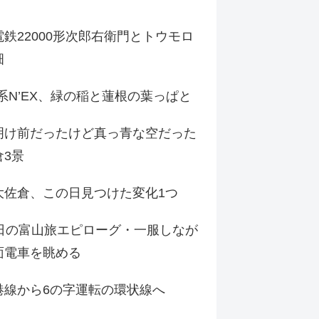
鉄22000形次郎右衛門とトウモロ
畑
9系N’EX、緑の稲と蓮根の葉っぱと
明け前だったけど真っ青な空だった
倉3景
大佐倉、この日見つけた変化1つ
3日の富山旅エピローグ・一服しなが
面電車を眺める
港線から6の字運転の環状線へ