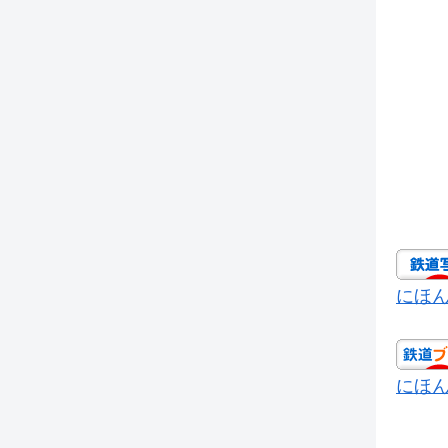
にほ
にほ