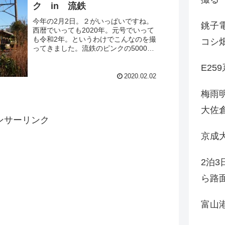
ク in 流鉄
今年の2月2日。２がいっぱいですね。
銚子電
西暦でいっても2020年。元号でいって
も令和2年。というわけでこんなのを撮
コシ
ってきました。流鉄のピンクの5000形
です。このHMが付いてるというので何
年ぶりだろ？の訪問となりました。車両
E25
は全てもと西武の10...
2020.02.02
梅雨
大佐
ンサーリンク
京成
2泊
ら路
富山