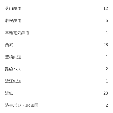
芝山鉄道
12
若桜鉄道
5
草軽電気鉄道
1
西武
28
豊橋鉄道
1
路線バス
2
近江鉄道
1
近鉄
23
過去ポジ・JR四国
2