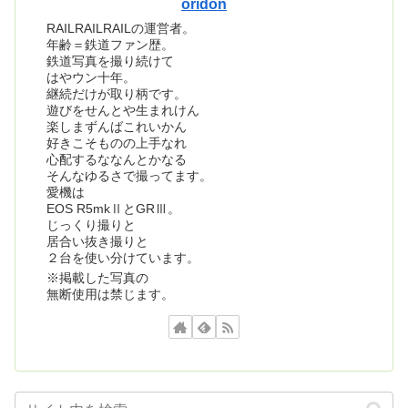
oridon
RAILRAILRAILの運営者。
年齢＝鉄道ファン歴。
鉄道写真を撮り続けて
はやウン十年。
継続だけが取り柄です。
遊びをせんとや生まれけん
楽しまずんばこれいかん
好きこそものの上手なれ
心配するななんとかなる
そんなゆるさで撮ってます。
愛機は
EOS R5mkⅡとGRⅢ。
じっくり撮りと
居合い抜き撮りと
２台を使い分けています。
※掲載した写真の
無断使用は禁じます。