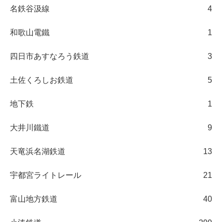
名鉄谷汲線
4
和歌山電鐵
1
四日市あすなろう鉄道
3
土佐くろしお鉄道
5
地下鉄
1
大井川鐵道
9
天竜浜名湖鉄道
13
宇都宮ライトレール
21
富山地方鉄道
40