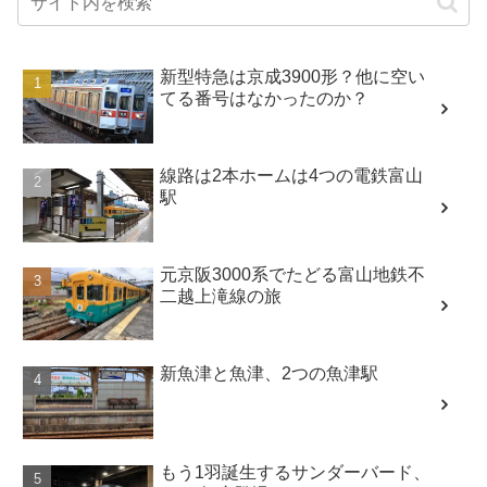
新型特急は京成3900形？他に空い
てる番号はなかったのか？
線路は2本ホームは4つの電鉄富山
駅
元京阪3000系でたどる富山地鉄不
二越上滝線の旅
新魚津と魚津、2つの魚津駅
もう1羽誕生するサンダーバード、