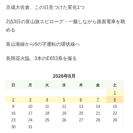
京成大佐倉、この日見つけた変化1つ
2泊3日の富山旅エピローグ・一服しながら路面電車を眺
める
富山港線から6の字運転の環状線へ
長岡花火臨、3本のE653系を撮る
2026年8月
日
月
火
水
木
金
土
1
2
3
4
5
6
7
8
9
10
11
12
13
14
15
16
17
18
19
20
21
22
23
24
25
26
27
28
29
30
31