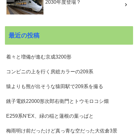
2030年度登場？
最近の投稿
着々と増備が進む京成3200形
コンビニの上を行く房総カラーの209系
猿よりも熊が出そうな猿田駅で209系を撮る
銚子電鉄22000形次郎右衛門とトウモロコシ畑
E259系N’EX、緑の稲と蓮根の葉っぱと
梅雨明け前だったけど真っ青な空だった大佐倉3景