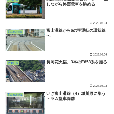
JR西日本
しながら路面電車を眺める
2026.08.04
富山港線から6の字運転の環状線
富山地方鉄道
へ
2026.08.04
長岡花火臨、3本のE653系を撮る
JR東日本
2026.08.03
いざ富山港線（4）城川原に集う
富山地方鉄道
トラム型車両群