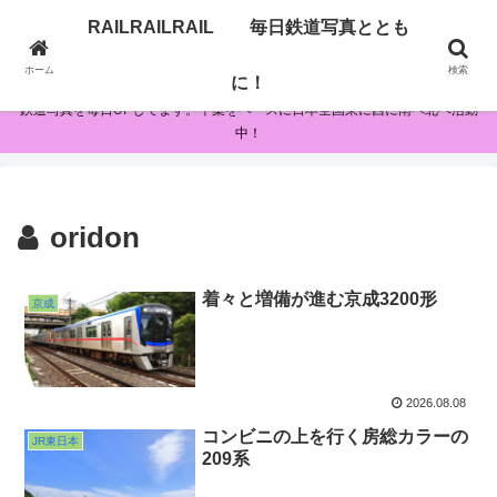
RAILRAILRAIL 毎日鉄道写真ととも
RAILRAILRAIL 毎日鉄道写真とともに！
ホーム
検索
に！
鉄道写真を毎日UPしてます。千葉をベースに日本全国東に西に南へ北へ活動
中！
oridon
着々と増備が進む京成3200形
京成
2026.08.08
コンビニの上を行く房総カラーの
JR東日本
209系