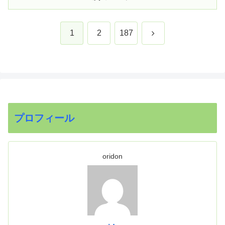
次
1
2
187
へ
プロフィール
oridon