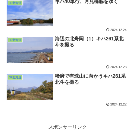
キハ40単行、月見橋脇をゆく
JR北海道
2024.12.24
海辺の北舟岡（1）キハ261系北
JR北海道
斗を撮る
2024.12.23
稀府で有珠山に向かうキハ261系
JR北海道
北斗を撮る
2024.12.22
スポンサーリンク