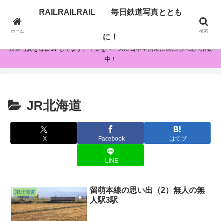
RAILRAILRAIL 毎日鉄道写真ととも
RAILRAILRAIL 毎日鉄道写真とともに！
ホーム
検索
に！
鉄道写真を毎日UPしてます。千葉をベースに日本全国東に西に南へ北へ活動
中！
JR北海道
X
Facebook
はてブ
LINE
留萌本線の思い出（2）無人の無
JR北海道
人駅3駅