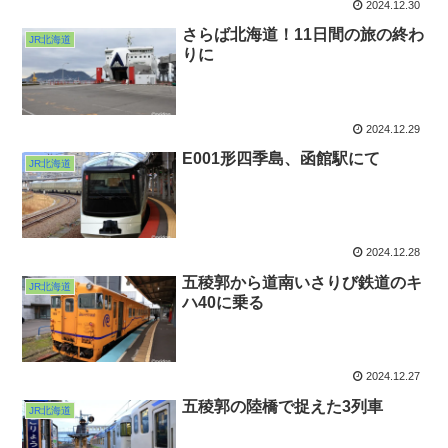
2024.12.30
さらば北海道！11日間の旅の終わ
JR北海道
りに
2024.12.29
E001形四季島、函館駅にて
JR北海道
2024.12.28
五稜郭から道南いさりび鉄道のキ
JR北海道
ハ40に乗る
2024.12.27
五稜郭の陸橋で捉えた3列車
JR北海道