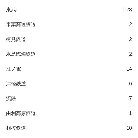
東武
123
東葉高速鉄道
2
樽見鉄道
2
水島臨海鉄道
2
江ノ電
14
津軽鉄道
6
流鉄
7
由利高原鉄道
1
相模鉄道
10