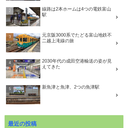
線路は2本ホームは4つの電鉄富山
駅
元京阪3000系でたどる富山地鉄不
二越上滝線の旅
2030年代の成田空港輸送の姿が見
えてきた
新魚津と魚津、2つの魚津駅
最近の投稿