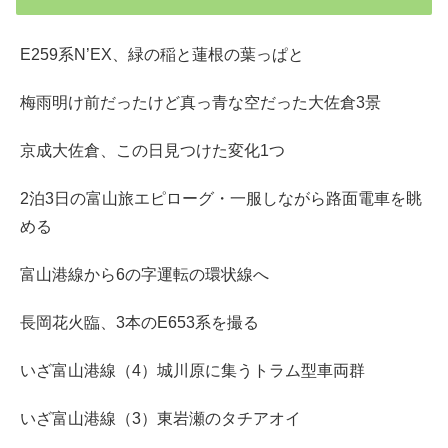
E259系N’EX、緑の稲と蓮根の葉っぱと
梅雨明け前だったけど真っ青な空だった大佐倉3景
京成大佐倉、この日見つけた変化1つ
2泊3日の富山旅エピローグ・一服しながら路面電車を眺
める
富山港線から6の字運転の環状線へ
長岡花火臨、3本のE653系を撮る
いざ富山港線（4）城川原に集うトラム型車両群
いざ富山港線（3）東岩瀬のタチアオイ