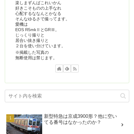
楽しまずんばこれいかん
好きこそものの上手なれ
心配するななんとかなる
そんなゆるさで撮ってます。
愛機は
EOS R5mkⅡとGRⅢ。
じっくり撮りと
居合い抜き撮りと
２台を使い分けています。
※掲載した写真の
無断使用は禁じます。
新型特急は京成3900形？他に空い
てる番号はなかったのか？