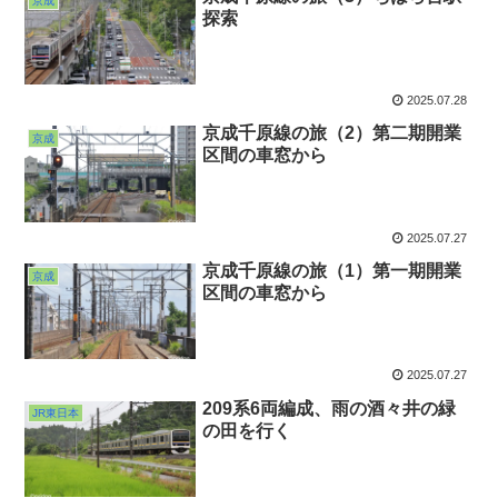
京成
探索
2025.07.28
京成千原線の旅（2）第二期開業
京成
区間の車窓から
2025.07.27
京成千原線の旅（1）第一期開業
京成
区間の車窓から
2025.07.27
209系6両編成、雨の酒々井の緑
JR東日本
の田を行く