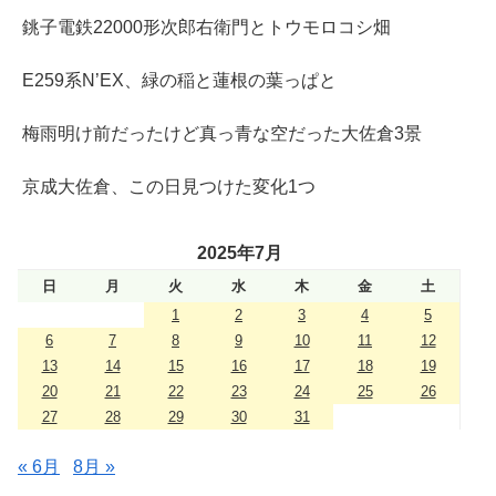
銚子電鉄22000形次郎右衛門とトウモロコシ畑
E259系N’EX、緑の稲と蓮根の葉っぱと
梅雨明け前だったけど真っ青な空だった大佐倉3景
京成大佐倉、この日見つけた変化1つ
2025年7月
日
月
火
水
木
金
土
1
2
3
4
5
6
7
8
9
10
11
12
13
14
15
16
17
18
19
20
21
22
23
24
25
26
27
28
29
30
31
« 6月
8月 »