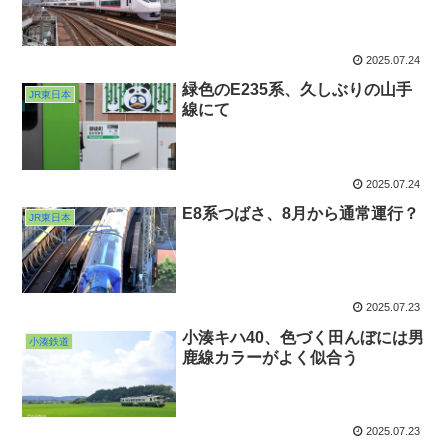
2025.07.24
緑色のE235系、久しぶりの山手
JR東日本
線にて
2025.07.24
E8系つばさ、8月から通常運行？
JR東日本
2025.07.23
小湊キハ40、色づく田んぼには男
小湊鉄道
鹿線カラーがよく似合う
2025.07.23