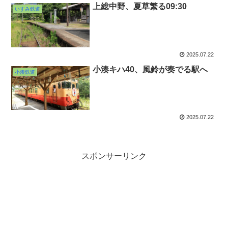
上総中野、夏草繁る09:30
いすみ鉄道
2025.07.22
小湊キハ40、風鈴が奏でる駅へ
小湊鉄道
2025.07.22
スポンサーリンク