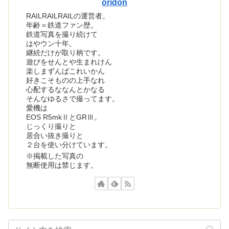
oridon
RAILRAILRAILの運営者。
年齢＝鉄道ファン歴。
鉄道写真を撮り続けて
はやウン十年。
継続だけが取り柄です。
遊びをせんとや生まれけん
楽しまずんばこれいかん
好きこそものの上手なれ
心配するななんとかなる
そんなゆるさで撮ってます。
愛機は
EOS R5mkⅡとGRⅢ。
じっくり撮りと
居合い抜き撮りと
２台を使い分けています。
※掲載した写真の
無断使用は禁じます。