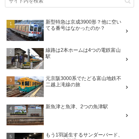
新型特急は京成3900形？他に空い
てる番号はなかったのか？
線路は2本ホームは4つの電鉄富山
駅
元京阪3000系でたどる富山地鉄不
二越上滝線の旅
新魚津と魚津、2つの魚津駅
もう1羽誕生するサンダーバード、