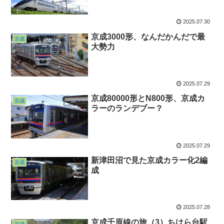
2025.07.30
京成3000形、なんだかんだで最
京成
大勢力
2025.07.29
京成80000形とN800形、京成カ
京成
ラーのランデブー？
2025.07.29
新津田沼で見た京成カラー化2編
京成
成
2025.07.28
京成千原線の旅（3）ちはら台駅