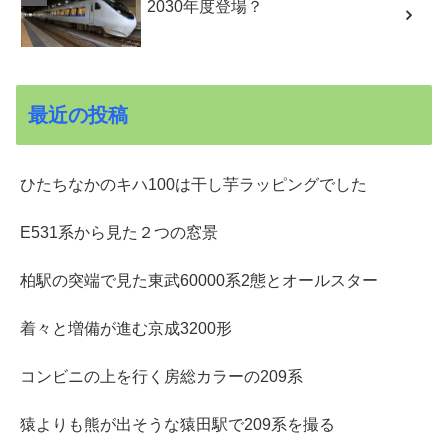
2030年度登場？
最近の投稿
ひたちなかのキハ100は干し芋ラッピングでした
E531系から見た２つの窓景
柏駅の突端で見た東武60000系2態とオールスター
着々と増備が進む京成3200形
コンビニの上を行く房総カラーの209系
猿よりも熊が出そうな猿田駅で209系を撮る