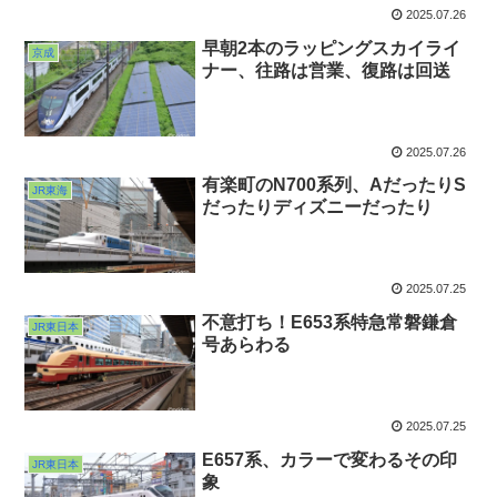
2025.07.26
早朝2本のラッピングスカイライ
京成
ナー、往路は営業、復路は回送
2025.07.26
有楽町のN700系列、AだったりS
JR東海
だったりディズニーだったり
2025.07.25
不意打ち！E653系特急常磐鎌倉
JR東日本
号あらわる
2025.07.25
E657系、カラーで変わるその印
JR東日本
象