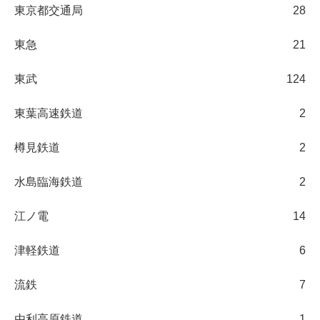
東京都交通局
28
東急
21
東武
124
東葉高速鉄道
2
樽見鉄道
2
水島臨海鉄道
2
江ノ電
14
津軽鉄道
6
流鉄
7
由利高原鉄道
1