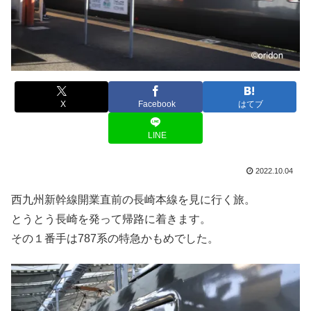
X
Facebook
はてブ
LINE
2022.10.04
西九州新幹線開業直前の長崎本線を見に行く旅。
とうとう長崎を発って帰路に着きます。
その１番手は787系の特急かもめでした。