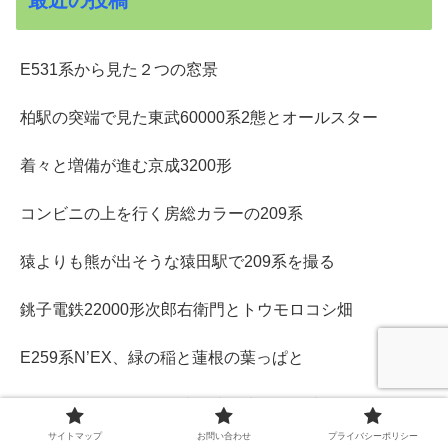
E531系から見た２つの窓景
柏駅の突端で見た東武60000系2態とオールスター
着々と増備が進む京成3200形
コンビニの上を行く房総カラーの209系
猿よりも熊が出そうな猿田駅で209系を撮る
銚子電鉄22000形次郎右衛門とトウモロコシ畑
E259系N’EX、緑の稲と蓮根の葉っぱと
梅雨明け前だったけど真っ青な空だった大佐倉3景
サイトマップ
お問い合わせ
プライバシーポリシー