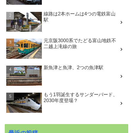
線路は2本ホームは4つの電鉄富山
駅
元京阪3000系でたどる富山地鉄不
二越上滝線の旅
新魚津と魚津、2つの魚津駅
もう1羽誕生するサンダーバード、
2030年度登場？
最近の投稿