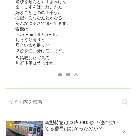
遊びをせんとや生まれけん
楽しまずんばこれいかん
好きこそものの上手なれ
心配するななんとかなる
そんなゆるさで撮ってます。
愛機は
EOS R5mkⅡとGRⅢ。
じっくり撮りと
居合い抜き撮りと
２台を使い分けています。
※掲載した写真の
無断使用は禁じます。
新型特急は京成3900形？他に空い
てる番号はなかったのか？