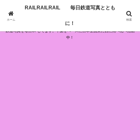
RAILRAILRAIL 毎日鉄道写真ととも
RAILRAILRAIL 毎日鉄道写真とともに！
ホーム
検索
に！
鉄道写真を毎日UPしてます。千葉をベースに日本全国東に西に南へ北へ活動
中！