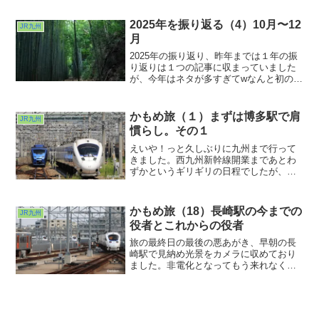
その日に備えて試運転を行なっていまし
た。そんな状況下のいわば乗り納め的な
2025年を振り返る（4）10月〜12
JR九州
各駅停車の電車旅。交換待ちや通過待ち
月
も昔語りになるのはもう数日後。貴重な
時期の貴重な体験となりました。
2025年の振り返り、昨年までは１年の振
り返りは１つの記事に収まっていました
が、今年はネタが多すぎてwなんと初の４
分割。今回はその最終回、10月から12月
を振り返ります。では10月です。10月の
特記は9日間にわたる山陰ツアー。何年振
かもめ旅（１）まずは博多駅で肩
JR九州
りか忘れるほどご無沙汰していた余部橋
慣らし。その１
梁。
えいや！っと久しぶりに九州まで行って
きました。西九州新幹線開業まであとわ
ずかというギリギリの日程でしたが、天
気も良く人出もまぁそこそこで有意義な
３日間でした。まずは博多駅でJR九州ご
自慢の車両たちで肩慣らし。あぁどの車
かもめ旅（18）長崎駅の今までの
JR九州
両もかっこいいわ♪乗り換えまでの１時間
役者とこれからの役者
はあっという間に過ぎ去りました。とい
うわけでもう１回続きます。
旅の最終日の最後の悪あがき、早朝の長
崎駅で見納め光景をカメラに収めており
ました。非電化となってもう来れなくな
るグループと、これからも活躍し続ける
グループと、両方が見ることができたの
も開業直前ならでは、と言えるのではな
いでしょうか。もう再撮影不可能な写真