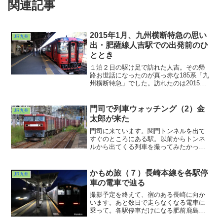
関連記事
2015年1月、九州横断特急の思い
JR九州
出・肥薩線人吉駅での出発前のひ
ととき
１泊２日の駆け足で訪れた人吉。その帰
路お世話になったのが真っ赤な185系「九
州横断特急」でした。訪れたのは2015年
のお正月。その後のダイヤ改正で今はこ
こまでやってこなくなってしまったから
今となっては貴重な記録となってしまい
門司で列車ウォッチング（2）金
JR九州
ました・・・。
太郎が来た
門司に来ています。関門トンネルを出て
すぐのところにある駅。以前からトンネ
ルから出てくる列車を撮ってみたかった
のですが、この区間の華であったブルー
トレインがなくなってしまい、しばしそ
の気持ちがどこかに行ってしまっていま
かもめ旅（７）長崎本線を各駅停
JR九州
した。
車の電車で辿る
撮影予定を終えて、宿のある長崎に向か
います。あと数日で走らなくなる電車に
乗って。各駅停車だけになる肥前鹿島〜
諫早。ハイブリッドなディーゼルカーが