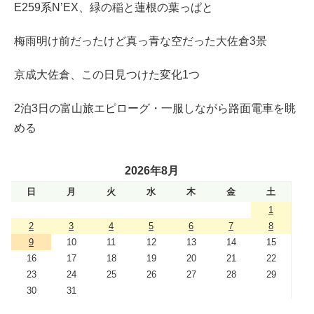
E259系N’EX、緑の稲と蓮根の葉っぱと
梅雨明け前だったけど真っ青な空だった大佐倉3景
京成大佐倉、この日見つけた変化1つ
2泊3日の富山旅エピローグ・一服しながら路面電車を眺
める
2026年8月
日
月
火
水
木
金
土
1
2
3
4
5
6
7
8
9
10
11
12
13
14
15
16
17
18
19
20
21
22
23
24
25
26
27
28
29
30
31