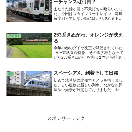
ーチャンスは何回？
またまた鐘ヶ淵で不意打ちを喰らいまし
た。今回はスカイツリートレイン。毎度
毎度狙っていない時にばかり現れるトリ
ッキーなやつ。今回は折り返し地点が近
かったので複数回シャッターを切ること
ができました。この車両の色は雨降りで
253系きぬがわ、オレンジが映え
JR東日本
も見れますね。本物の雨粒よりも車体の
る
水玉に心躍らされたひと時でした。
今年の春のダイヤ改正で減便されていた
JR〜東武直通特急。その希少種となって
いた253系きぬがわを実は２本とも捕獲し
ておりました。新宿駅でもたまに見かけ
るのですが、元々の姿を知っているだけ
に、思いはちょっと複雑ではあります。
スペーシアX、到着そして出発
東武
シンプルなスペーシアXとド派手な253
初めて浅草駅の北側でカメラを構えまし
系。東武日光線はバラエティ豊かで話題
た。古い建物と新しい列車。なかなか興
に事欠きませんね。
味深い光景が展開しておりました。やは
り日光に向かうには浅草を出発点とする
方が風情があるように思いました。いく
ら便利とはいえ、雑然とした新宿からの
スタートでは、心の準備が追いつかない
んでは？Xにはずーっと浅草に軸足を置い
て欲しいなぁ。そう感じました。
スポンサーリンク