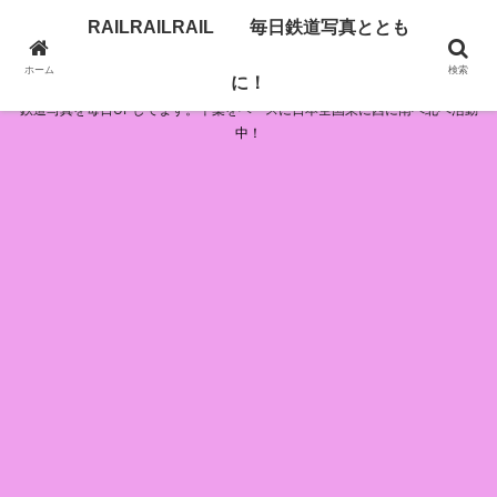
RAILRAILRAIL 毎日鉄道写真ととも
RAILRAILRAIL 毎日鉄道写真とともに！
ホーム
検索
に！
鉄道写真を毎日UPしてます。千葉をベースに日本全国東に西に南へ北へ活動
中！