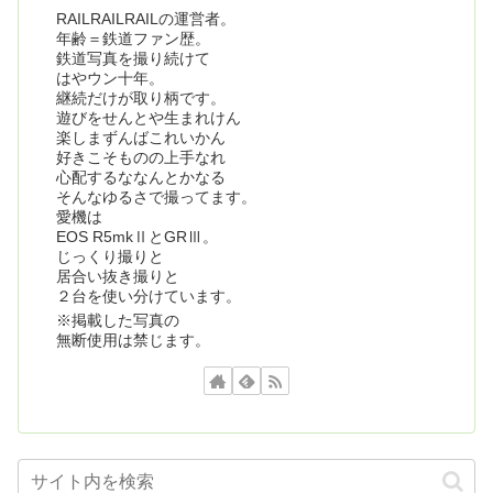
RAILRAILRAILの運営者。
年齢＝鉄道ファン歴。
鉄道写真を撮り続けて
はやウン十年。
継続だけが取り柄です。
遊びをせんとや生まれけん
楽しまずんばこれいかん
好きこそものの上手なれ
心配するななんとかなる
そんなゆるさで撮ってます。
愛機は
EOS R5mkⅡとGRⅢ。
じっくり撮りと
居合い抜き撮りと
２台を使い分けています。
※掲載した写真の
無断使用は禁じます。