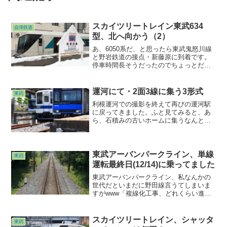
スカイツリートレイン東武634
会津鉄道
型、北へ向かう（2）
あ、6050系だ、と思ったら東武鬼怒川線
と野岩鉄道の接点・新藤原に到着です。
停車時間長そうだったのでちょっとだけ
車外スナップ。この辺りはまだ雪が少な
そうですね。さてこのスカイツリートレ
イン、運転席（というか助士席）直後に
運河にて・2面3線に集う3形式
東武
定員外の展望席がありました。
利根運河での撮影を終えて再びの運河駅
に戻ってきました。ふと見てみると、あ
ら、石積みの古いホームに集うなんとも
カラフルな光景が。こういう光景、私鉄
ならではの光景ですね。JRだと路線ごと
に使用車種が限定されていることが多い
ので、なかなかこんなバリエーション豊
東武アーバンパークライン、単線
東武
かな光景は見ることができません。
運転最終日(12/14)に乗ってました
東武アーバンパークライン、私なんかの
世代だといまだに野田線言うてしまいま
すがwww「複線化工事、どれくらい進ん
だかな？」と、軽い気持ちで休日土曜日
のお散歩で出かけました。高柳あたりの
緑に囲まれた単線区間が「残された希少
スカイツリートレイン、シャッタ
東武
な下総の光景だ！」と勝...