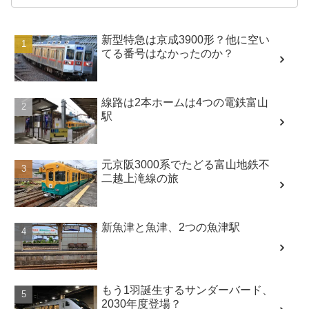
新型特急は京成3900形？他に空い
てる番号はなかったのか？
線路は2本ホームは4つの電鉄富山
駅
元京阪3000系でたどる富山地鉄不
二越上滝線の旅
新魚津と魚津、2つの魚津駅
もう1羽誕生するサンダーバード、
2030年度登場？