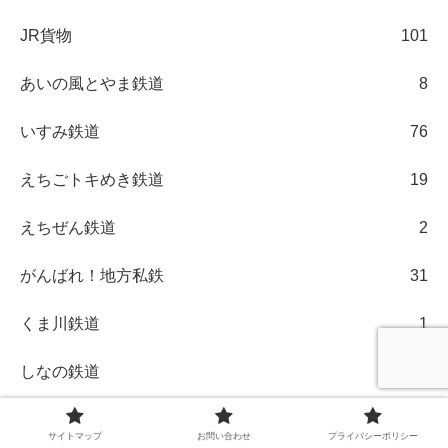
JR貨物
101
あいの風とやま鉄道
8
いすみ鉄道
76
えちごトキめき鉄道
19
えちぜん鉄道
2
がんばれ！地方私鉄
31
くま川鉄道
1
しなの鉄道
13
つくばエクスプレス
2
サイトマップ
お問い合わせ
プライバシーポリシー