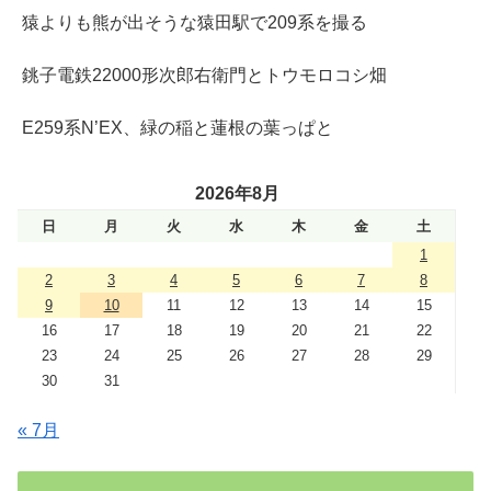
猿よりも熊が出そうな猿田駅で209系を撮る
銚子電鉄22000形次郎右衛門とトウモロコシ畑
E259系N’EX、緑の稲と蓮根の葉っぱと
2026年8月
日
月
火
水
木
金
土
1
2
3
4
5
6
7
8
9
10
11
12
13
14
15
16
17
18
19
20
21
22
23
24
25
26
27
28
29
30
31
« 7月