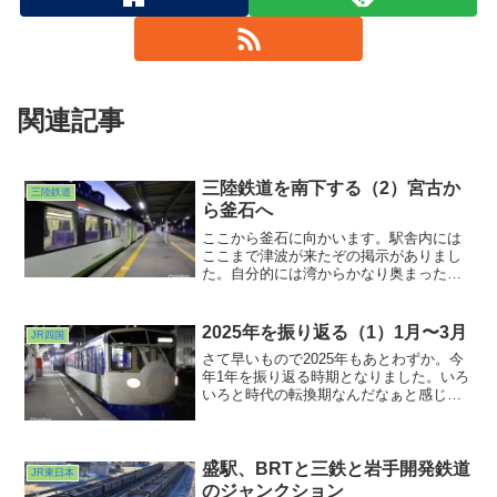
関連記事
三陸鉄道を南下する（2）宮古か
三陸鉄道
ら釜石へ
ここから釜石に向かいます。駅舎内には
ここまで津波が来たぞの掲示がありまし
た。自分的には湾からかなり奥まったと
ころなイメージがあったので今更ながら
に驚きました。先ほど乗った車両はポケ
モンのラッピング車両でしたが、これか
2025年を振り返る（1）1月〜3月
JR四国
ら乗る車両もラッピング車両でした。
さて早いもので2025年もあとわずか。今
年1年を振り返る時期となりました。いろ
いろと時代の転換期なんだなぁと感じつ
つも、自分は相変わらず写真を撮り続け
ていたなぁ、と。ということでこの１年
を振り返って行ってみようと思います。
今年はネタが多いのでw分割してお届け。
盛駅、BRTと三鉄と岩手開発鉄道
JR東日本
のジャンクション