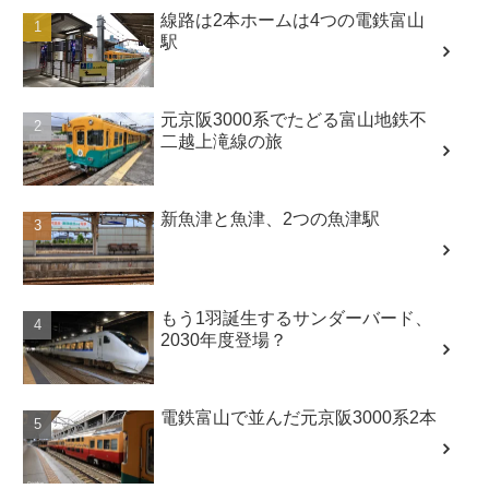
線路は2本ホームは4つの電鉄富山
駅
元京阪3000系でたどる富山地鉄不
二越上滝線の旅
新魚津と魚津、2つの魚津駅
もう1羽誕生するサンダーバード、
2030年度登場？
電鉄富山で並んだ元京阪3000系2本