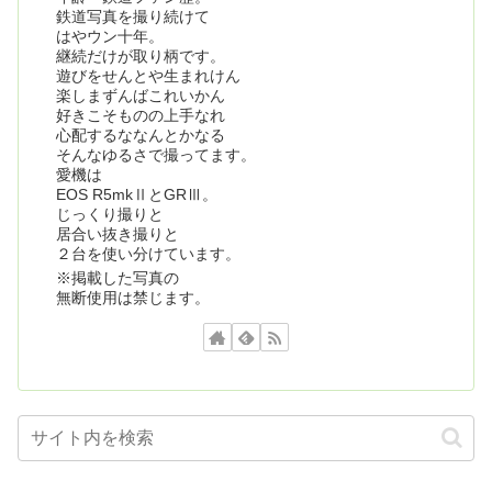
鉄道写真を撮り続けて
はやウン十年。
継続だけが取り柄です。
遊びをせんとや生まれけん
楽しまずんばこれいかん
好きこそものの上手なれ
心配するななんとかなる
そんなゆるさで撮ってます。
愛機は
EOS R5mkⅡとGRⅢ。
じっくり撮りと
居合い抜き撮りと
２台を使い分けています。
※掲載した写真の
無断使用は禁じます。