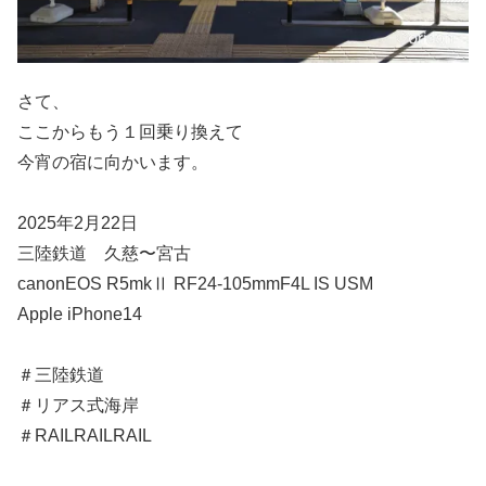
さて、
ここからもう１回乗り換えて
今宵の宿に向かいます。
2025年2月22日
三陸鉄道 久慈〜宮古
canonEOS R5mkⅡ RF24-105mmF4L IS USM
Apple iPhone14
＃三陸鉄道
＃リアス式海岸
＃RAILRAILRAIL