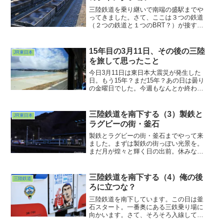
三陸鉄道を乗り継いで南端の盛駅までや
ってきました。さて、ここは３つの鉄道
（２つの鉄道と１つのBRT？）が接する
ちょっとしたジャンクション。駅の様子
を見ようと思ったら駅の真上にかかる跨
線橋の上から見るに限ります。駅舎に近
15年目の3月11日、その後の三陸
JR東日本
い方から見ていきましょうか。まずは
を旅して思ったこと
BRT。
今日3月11日は東日本大震災が発生した
日。もう15年？まだ15年？あの日は曇り
の金曜日でした。今週もなんとか終わり
そうだねぇ・・・と、穏やかな午後を送
っていたところにあの揺れ。訓練でも研
修でもない実戦の災害対応。あの頃はま
三陸鉄道を南下する（3）製鉄と
JR東日本
だ若かったからなんとか乗り切ったけ
ラグビーの街・釜石
ど、15年経った今、果たしてやり切れる
だろうか？
製鉄とラグビーの街・釜石までやって来
ました。まずは製鉄の街っぽい光景を。
まだ月が煌々と輝く日の出前。休みなく
稼働している工場からは煙？水蒸気？が
絶え間なく立ちのぼり、その手前を赤い
鉄橋を前照灯で照らしながら三陸鉄道盛
三陸鉄道を南下する（4）俺の後
三陸鉄道
行きの１番列車が轟音とともに渡ってい
ろに立つな？
くという。
三陸鉄道を南下しています。この日は釜
石スタート。一番奥にある三鉄乗り場に
向かいます。さて、そろそろ入線してく