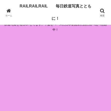
RAILRAILRAIL 毎日鉄道写真ととも
RAILRAILRAIL 毎日鉄道写真とともに！
ホーム
検索
に！
鉄道写真を毎日UPしてます。千葉をベースに日本全国東に西に南へ北へ活動
中！