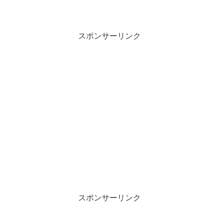
るかな？まさかのラッピング、ゴルゴ１
３でした。これ、貫通扉のところに立っ
て乗ったら「俺の後ろに立つな！」とか
言われてぶん殴られるんでしょうか？
（ないないw）。
スポンサーリンク
スポンサーリンク