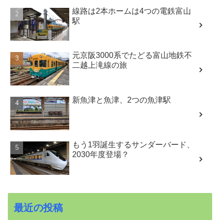
線路は2本ホームは4つの電鉄富山
駅
元京阪3000系でたどる富山地鉄不
二越上滝線の旅
新魚津と魚津、2つの魚津駅
もう1羽誕生するサンダーバード、
2030年度登場？
最近の投稿