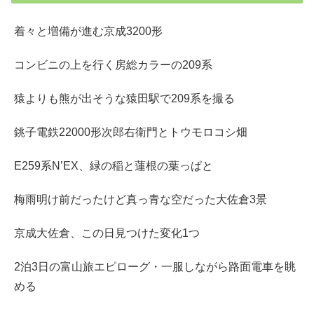
着々と増備が進む京成3200形
コンビニの上を行く房総カラーの209系
猿よりも熊が出そうな猿田駅で209系を撮る
銚子電鉄22000形次郎右衛門とトウモロコシ畑
E259系N’EX、緑の稲と蓮根の葉っぱと
梅雨明け前だったけど真っ青な空だった大佐倉3景
京成大佐倉、この日見つけた変化1つ
2泊3日の富山旅エピローグ・一服しながら路面電車を眺
める