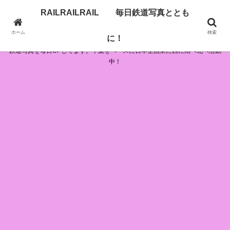
RAILRAILRAIL 毎日鉄道写真ととも
RAILRAILRAIL 毎日鉄道写真とともに！
ホーム
検索
に！
鉄道写真を毎日UPしてます。千葉をベースに日本全国東に西に南へ北へ活動
中！