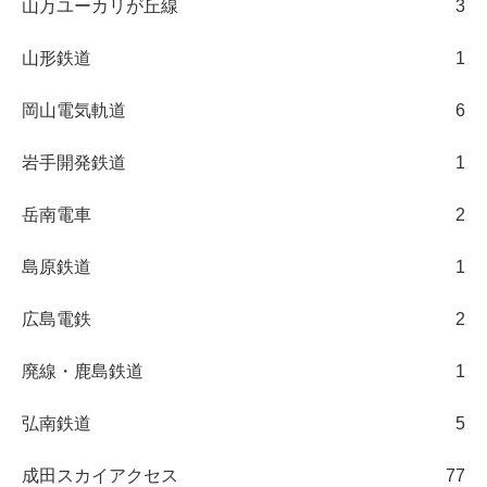
山万ユーカリが丘線
3
山形鉄道
1
岡山電気軌道
6
岩手開発鉄道
1
岳南電車
2
島原鉄道
1
広島電鉄
2
廃線・鹿島鉄道
1
弘南鉄道
5
成田スカイアクセス
77