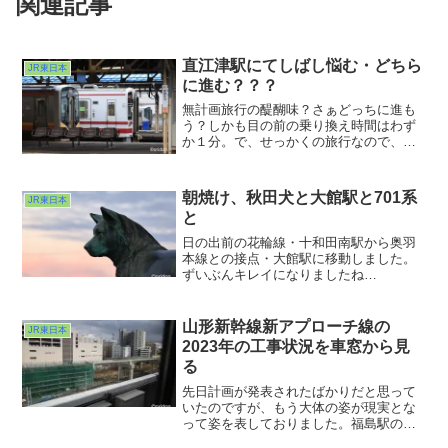
関連記事
直江津駅にてしばし悩む・どちら
JR東日本
に進む？？？
無計画旅行の醍醐味？さぁどっちに進も
う？しかも目の前の乗り換え時間はわず
か１分。で、せっかくの旅行なので、余
裕を持とうということで、１時間弱の待
ち時間ののちJRで東に向かうことにしま
した。確かここは各駅停車では通ったこ
朝焼け、秋田犬と大館駅と701系
JR東日本
とがなかったか、と。直近で通ったのは
と
特急北越に乗車した時でしたから（古
っ）ここから東進します。
日の出前の花輪線・十和田南駅から奥羽
本線との接点・大館駅に移動しました。
ずいぶんキレイになりましたね
ぇ・・・。30年前はこんなでした
が・・・あれ？秋田犬の像はどこだ？と
思ったら１枚目の写真の左端の方におり
山形新幹線新アプローチ線の
JR東日本
ました。
2023年の工事状況を車窓から見
る
先日計画が発表されたばかりだと思って
いたのですが、もう大体の姿が現実とな
って姿を表しておりました。福島駅の山
形新幹線の新アプローチ線。かなりの急