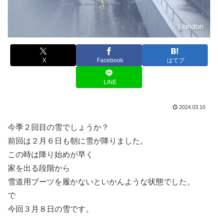
X
Facebook
はてブ
LINE
2024.03.10
今季２回目の雪でしょうか？
前回は２月６日も朝に雪が降りました。
この時は降り始めが早く
家を出る段階から
雪道用ブーツを履かないといかんような状態でした。
で
今回３月８日の雪です。