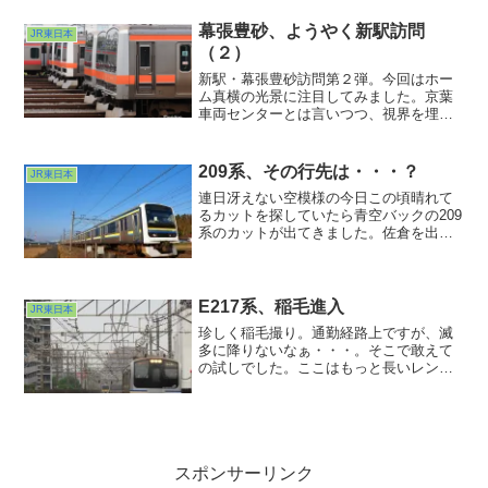
勾配かなりの急カーブ。どこかで見た航
空写真ではまるで模型のレイアウトを見
幕張豊砂、ようやく新駅訪問
JR東日本
ているような感じでした。さて、実際に
（２）
走り始めるとどう見えるか？今から楽し
みです。
新駅・幕張豊砂訪問第２弾。今回はホー
ム真横の光景に注目してみました。京葉
車両センターとは言いつつ、視界を埋め
尽くしていたのはオレンジ帯の武蔵野線
車両ばかりでした。京葉線車両と停め位
置が別れてるんでしょうか？普段あまり
209系、その行先は・・・？
JR東日本
京葉線に乗っていないので不勉強丸出し
連日冴えない空模様の今日この頃晴れて
になってしまいました。地元なんだから
るカットを探していたら青空バックの209
もうちょっと注目しなきゃですね。
系のカットが出てきました。佐倉を出発
して成田線との３線区間を銚子を目指す
総武本線各停。房総のこの田園風景の中
を走るようになってどれほどの時間が経
ったのでしょうか？・...
E217系、稲毛進入
JR東日本
珍しく稲毛撮り。通勤経路上ですが、滅
多に降りないなぁ・・・。そこで敢えて
の試しでした。ここはもっと長いレンズ
が欲しいなぁ・・・。でもE231のせまり
具合によってはもっと短いので
も・・・。脳味噌内シミュレーションが
一番楽しいのかもしれませんねw。
スポンサーリンク