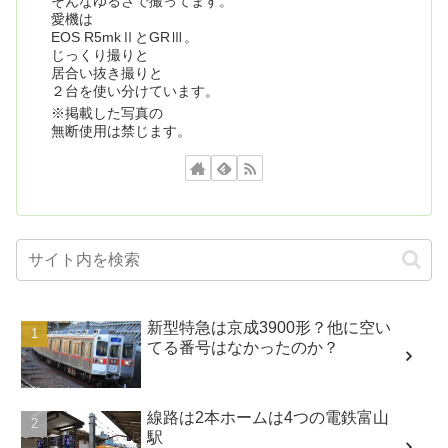
そんなゆるさで撮ってます。
愛機は
EOS R5mkⅡとGRⅢ。
じっくり撮りと
居合い抜き撮りと
２台を使い分けています。
※掲載した写真の
無断使用は禁じます。
新型特急は京成3900形？他に空い
てる番号はなかったのか？
線路は2本ホームは4つの電鉄富山
駅