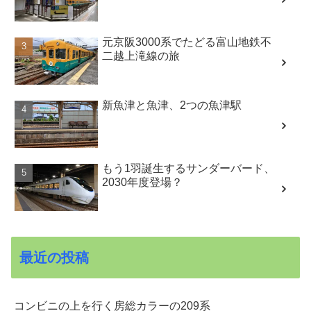
元京阪3000系でたどる富山地鉄不
二越上滝線の旅
新魚津と魚津、2つの魚津駅
もう1羽誕生するサンダーバード、
2030年度登場？
最近の投稿
コンビニの上を行く房総カラーの209系