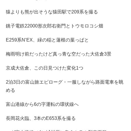
猿よりも熊が出そうな猿田駅で209系を撮る
銚子電鉄22000形次郎右衛門とトウモロコシ畑
E259系N’EX、緑の稲と蓮根の葉っぱと
梅雨明け前だったけど真っ青な空だった大佐倉3景
京成大佐倉、この日見つけた変化1つ
2泊3日の富山旅エピローグ・一服しながら路面電車を眺
める
富山港線から6の字運転の環状線へ
長岡花火臨、3本のE653系を撮る