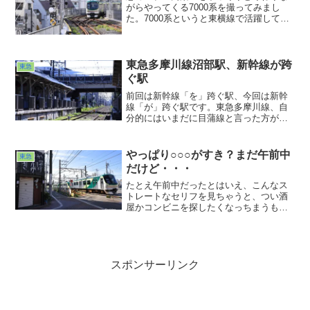
がらやってくる7000系を撮ってみまし
うなルートで２年ほど通っておりまし
た。7000系というと東横線で活躍してい
た。
た先代のイメージがいまだに脳みそにこ
びりついていて、この丸い電車が7000系
だとはにわかに信じがたい心持ちで出迎
えておりました。どの路線も先代、二代
東急多摩川線沼部駅、新幹線が跨
東急
目と世代交代進んでますね。散歩もマメ
ぐ駅
にしないといけませんわ
前回は新幹線「を」跨ぐ駅、今回は新幹
線「が」跨ぐ駅です。東急多摩川線、自
分的にはいまだに目蒲線と言った方がピ
ンとくる区間ですが、今まで撮ったこと
がなかった光景を見ることができまし
た。新幹線に乗った時に上からは何度か
やっぱり○○○がすき？まだ午前中
東急
見ていたと思うんですが、カメラを構え
だけど・・・
るまでは至っておりませんでした。よう
やく成就と言えるのかも知れません。
たとえ午前中だったとはいえ、こんなス
トレートなセリフを見ちゃうと、つい酒
屋かコンビニを探したくなっちまうもん
ですwww。まだまだ暑かったんですが、
この日はまだまだ歩く気満々だったので
○○○は我慢しました。で、夕方、15,000
歩歩いた後の○○○はそりゃあ美味いもん
でしたよ。やはりご褒美は最後じゃなき
スポンサーリンク
ゃねwww