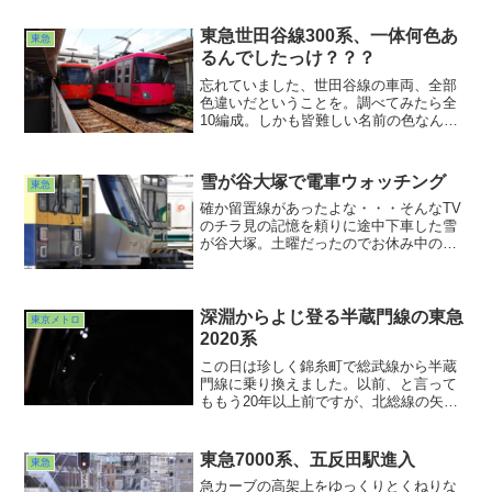
東急世田谷線300系、一体何色あ
東急
るんでしたっけ？？？
忘れていました、世田谷線の車両、全部
色違いだということを。調べてみたら全
10編成。しかも皆難しい名前の色なんだ
そうで。調べてる途中で頭が追いつかな
くなりました(^ ^;;撮ってる分には楽しい
けれど説明付けようとするとこりゃ大変
雪が谷大塚で電車ウォッチング
東急
だw。以前自社の車両のカラーをなんとか
ブルーなんて言った方がいましたが笑え
確か留置線があったよな・・・そんなTV
なくなりましたわw
のチラ見の記憶を頼りに途中下車した雪
が谷大塚。土曜だったのでお休み中の車
両が何本も停まっておりました。地味な
路線、そんなイメージだったのですが、
全然払拭されてしまいました。短い電車
が頻繁に行き来する街というのもなかな
深淵からよじ登る半蔵門線の東急
東京メトロ
か興味深いですね。15両編成を見慣れた
2020系
目にはとても新鮮な光景でした
この日は珍しく錦糸町で総武線から半蔵
門線に乗り換えました。以前、と言って
ももう20年以上前ですが、北総線の矢切
に住んでいた時に通勤ルートとして毎日
ここを通っていたんですよねぇ。東京が
勤め先で錦糸町で半蔵門線に押上で京成
東急7000系、五反田駅進入
東急
に高砂で北総線にという６ヶ月定期が16
急カーブの高架上をゆっくりとくねりな
万という総務の連中の目が三角になりそ