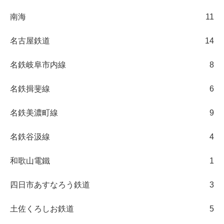
南海
11
名古屋鉄道
14
名鉄岐阜市内線
8
名鉄揖斐線
6
名鉄美濃町線
9
名鉄谷汲線
4
和歌山電鐵
1
四日市あすなろう鉄道
3
土佐くろしお鉄道
5