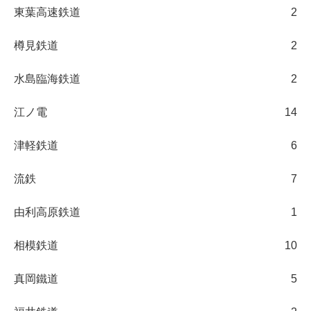
東葉高速鉄道
2
樽見鉄道
2
水島臨海鉄道
2
江ノ電
14
津軽鉄道
6
流鉄
7
由利高原鉄道
1
相模鉄道
10
真岡鐵道
5