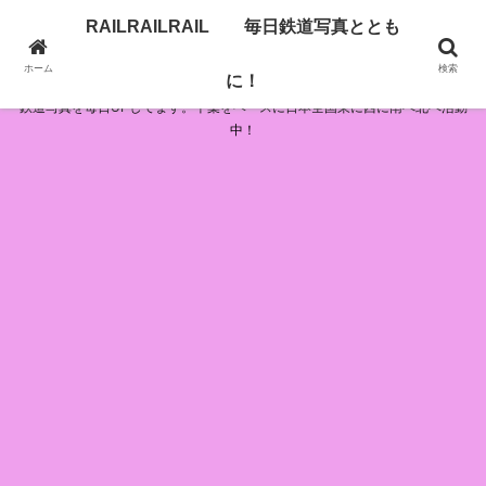
RAILRAILRAIL 毎日鉄道写真ととも
RAILRAILRAIL 毎日鉄道写真とともに！
ホーム
検索
に！
鉄道写真を毎日UPしてます。千葉をベースに日本全国東に西に南へ北へ活動
中！