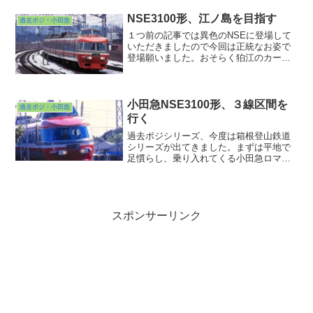
形です。私が大学に通ってた頃は狛江の
辺りがようやく着手か？ぐらいなタイミ
NSE3100形、江ノ島を目指す
過去ポジ・小田急
ングでしたからこれ...
１つ前の記事では異色のNSEに登場して
いただきましたので今回は正統なお姿で
登場願いました。おそらく狛江のカーブ
を行く下り「えのしま」。実は私はこの
写真を撮った十数年後に江ノ島線沿線住
民になったことがあって（本鵠沼と善行
に住んでました）江ノ島...
小田急NSE3100形、３線区間を
過去ポジ・小田急
行く
過去ポジシリーズ、今度は箱根登山鉄道
シリーズが出てきました。まずは平地で
足慣らし、乗り入れてくる小田急ロマン
スカーNSEです。NSEも懐かしいです
が、線路が３本ってところも懐かしいで
すね。今は半小田急化されて狭軌だけに
なってしまいましたが・・・。今度温泉
行く時確認しますかねぇ・・・♪
スポンサーリンク