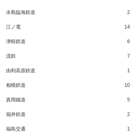
水島臨海鉄道
2
江ノ電
14
津軽鉄道
6
流鉄
7
由利高原鉄道
1
相模鉄道
10
真岡鐵道
5
福井鉄道
2
福島交通
1