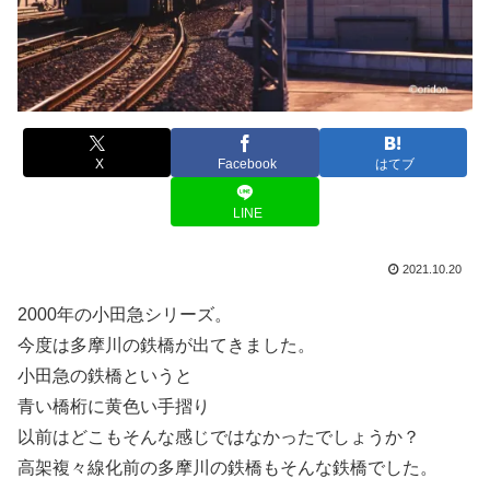
X
Facebook
はてブ
LINE
2021.10.20
2000年の小田急シリーズ。
今度は多摩川の鉄橋が出てきました。
小田急の鉄橋というと
青い橋桁に黄色い手摺り
以前はどこもそんな感じではなかったでしょうか？
高架複々線化前の多摩川の鉄橋もそんな鉄橋でした。