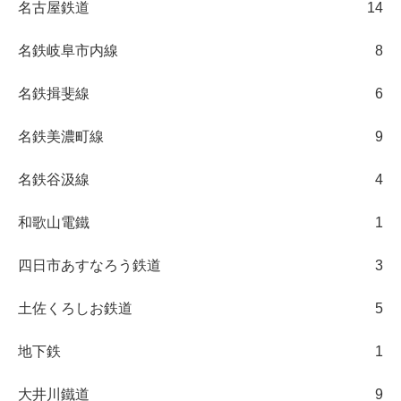
名古屋鉄道
14
名鉄岐阜市内線
8
名鉄揖斐線
6
名鉄美濃町線
9
名鉄谷汲線
4
和歌山電鐵
1
四日市あすなろう鉄道
3
土佐くろしお鉄道
5
地下鉄
1
大井川鐵道
9