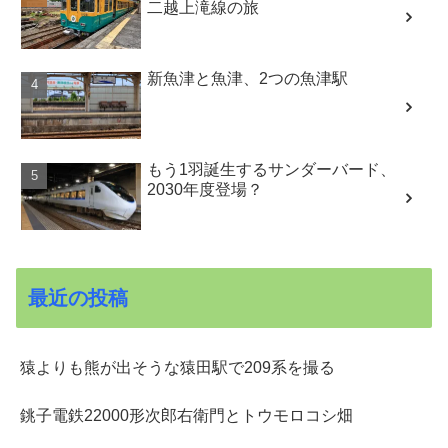
二越上滝線の旅
新魚津と魚津、2つの魚津駅
もう1羽誕生するサンダーバード、
2030年度登場？
最近の投稿
猿よりも熊が出そうな猿田駅で209系を撮る
銚子電鉄22000形次郎右衛門とトウモロコシ畑