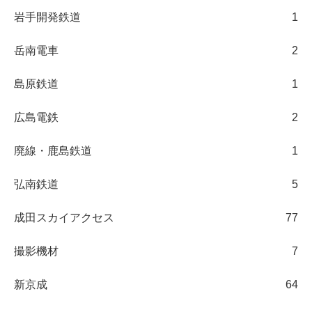
岩手開発鉄道
1
岳南電車
2
島原鉄道
1
広島電鉄
2
廃線・鹿島鉄道
1
弘南鉄道
5
成田スカイアクセス
77
撮影機材
7
新京成
64