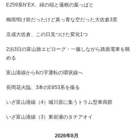
E259系N’EX、緑の稲と蓮根の葉っぱと
梅雨明け前だったけど真っ青な空だった大佐倉3景
京成大佐倉、この日見つけた変化1つ
2泊3日の富山旅エピローグ・一服しながら路面電車を眺
める
富山港線から6の字運転の環状線へ
長岡花火臨、3本のE653系を撮る
いざ富山港線（4）城川原に集うトラム型車両群
いざ富山港線（3）東岩瀬のタチアオイ
2026年8月