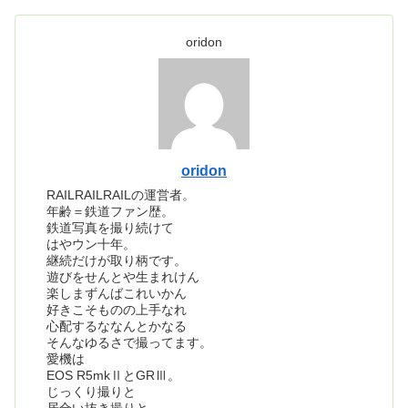
oridon
oridon
RAILRAILRAILの運営者。
年齢＝鉄道ファン歴。
鉄道写真を撮り続けて
はやウン十年。
継続だけが取り柄です。
遊びをせんとや生まれけん
楽しまずんばこれいかん
好きこそものの上手なれ
心配するななんとかなる
そんなゆるさで撮ってます。
愛機は
EOS R5mkⅡとGRⅢ。
じっくり撮りと
居合い抜き撮りと