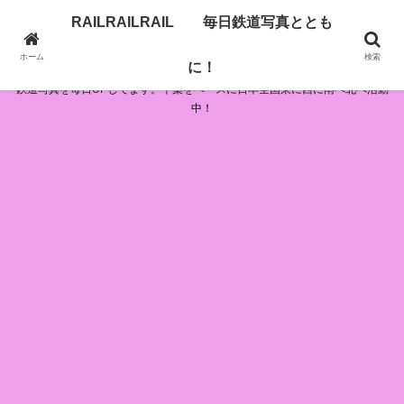
RAILRAILRAIL 毎日鉄道写真ととも
RAILRAILRAIL 毎日鉄道写真とともに！
ホーム
検索
に！
鉄道写真を毎日UPしてます。千葉をベースに日本全国東に西に南へ北へ活動
中！