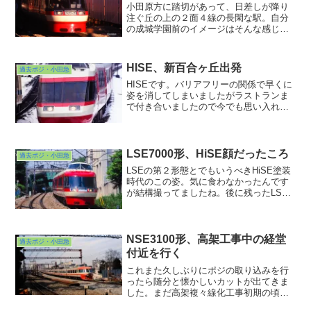
小田原方に踏切があって、日差しが降り
注ぐ丘の上の２面４線の長閑な駅。自分
の成城学園前のイメージはそんな感じで
した。今の巨大な地下駅はいまだに違和
感感じてます。学生時代に見続けていた
光景というものは脳味噌に深く刻まれる
HISE、新百合ヶ丘出発
過去ポジ・小田急
ものなんですねぇ。やはり近々で小田急
沿線散歩に出かけて新旧対比をしなけれ
HISEです。バリアフリーの関係で早くに
ばなりませんね、これはw
姿を消してしまいましたがラストランま
で付き合いましたので今でも思い入れの
ある車両です。新百合ヶ丘を出発し、百
合ヶ丘への勾配にさしかかったところで
す。線路際に雪が残ってますから１月か
２月頃の撮影でしょう...
LSE7000形、HiSE顔だったころ
過去ポジ・小田急
LSEの第２形態とでもいうべきHiSE塗装
時代のこの姿。気に食わなかったんです
が結構撮ってましたね。後に残ったLSE
は皆オリジナル塗装に戻されましたか
ら、ある意味期間限定バージョン？
NSE3100形、高架工事中の経堂
過去ポジ・小田急
付近を行く
これまた久しぶりにポジの取り込みを行
ったら随分と懐かしいカットが出てきま
した。まだ高架複々線化工事初期の頃と
思われる経堂〜豪徳寺間を行くNSE3100